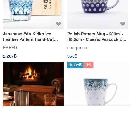
Japanese Edo Kiriko Ice
Polish Pottery Mug - 200ml -
Feather Pattern Hand-Cut
H6.5cm - Classic Peacock Eye
Whisky Glass - Blue Engraved
& Dragonfly
FREED
dearpo-co
Gift for Dad
2,267฿
958฿
จัดส่งฟรี
-5%
วางในรถเข็น
ถูกใจ
View Shop
304 Stainless Steel Whiskey
Polish Pottery Gift Box Set -