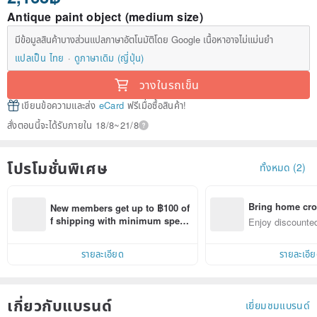
Antique paint object (medium size)
มีข้อมูลสินค้าบางส่วนแปลภาษาอัตโนมัติโดย Google เนื้อหาอาจไม่แม่นยำ
แปลเป็น ไทย
ดูภาษาเดิม (ญี่ปุ่น)
วางในรถเข็น
เขียนข้อความและส่ง
eCard
ฟรีเมื่อซื้อสินค้า!
สั่งตอนนี้จะได้รับภายใน 18/8~21/8
โปรโมชั่นพิเศษ
ทั้งหมด (2)
Bring home cro
New members get up to ฿100 of
n with ease
f shipping with minimum spen
Enjoy discounted
d on their first Pinkoi app order 
ct cross-border 
within 7 days!
รายละเอียด
รายละเอี
เกี่ยวกับแบรนด์
เยี่ยมชมแบรนด์