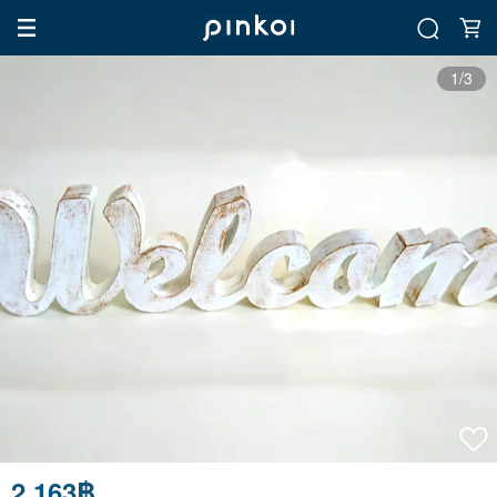
1/3
2,163฿