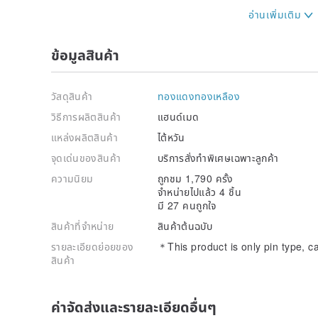
. Without affecting the overall beauty and function, t
modify partial materials and practices
ข้อมูลสินค้า
|Basic Maintenance|
. Pure copper and silver materials will be oxidized d
after oxidation will become dull. After wearing the ac
วัสดุสินค้า
ทองแดงทองเหลือง
cloth and put it in a sealed bag to slow down oxidati
. When not wearing it can be stored in a sealed bag
วิธีการผลิตสินค้า
แฮนด์เมด
. If the 925 sterling silver material is oxidized and fa
แหล่งผลิตสินค้า
ไต้หวัน
If the pure copper material is oxidized, you can wipe 
จุดเด่นของสินค้า
บริการสั่งทำพิเศษเฉพาะลูกค้า
ความนิยม
ถูกชม 1,790 ครั้ง
จำหน่ายไปแล้ว 4 ชิ้น
มี 27 คนถูกใจ
สินค้าที่จำหน่าย
สินค้าต้นฉบับ
รายละเอียดย่อยของ
＊This product is only pin type, c
สินค้า
ค่าจัดส่งและรายละเอียดอื่นๆ