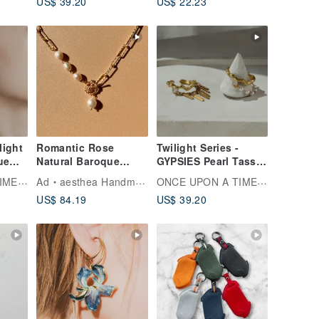
US$ 39.20
US$ 22.23
Retractable Card
Holder
light
Romantic Rose
Twilight Series -
ue
Natural Baroque
GYPSIES Pearl Tassel
lip-
Pearls Necklace |
* Brass Ear Cuff Ear
ONCE UPON A TIME เครื่องประดับ
ONCE UPON A TIME เครื่องประดับ
Ad
aesthea Handmade Jewelry
Valentine's Day 14K
Clip
US$ 84.19
US$ 39.20
Gold-Plating