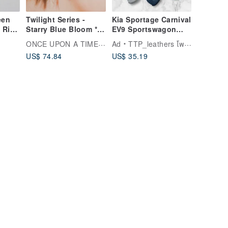
een
Twilight Series -
Kia Sportage Carnival
e Rich
Starry Blue Bloom *
EV9 Sportswagon
Cold Enamel Resin
Key Fob Case Holder
ONCE UPON A TIME เครื่องประดับ
Ad
TTP_leathers โพไซตัน เลเธอร์ อเทลิเยร์
Blue-Purple Flower
US$ 74.84
US$ 35.19
ible
Brass Ear Cuff
welry