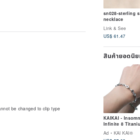
he designer reserves the right to
sn028-sterling s
necklace
Link & See
ue to time and wearing, and the color
US$ 61.47
cessories, please wipe it with a dry
on
 to prevent nourishment
สินค้ายอดนิ
ded, you can wipe it with a silver cloth.
it with copper oil
annot be changed to clip type
KAIKAI - Insomn
Infinite 8 Titan
Steel Bracelet
Ad
KAI KAI®