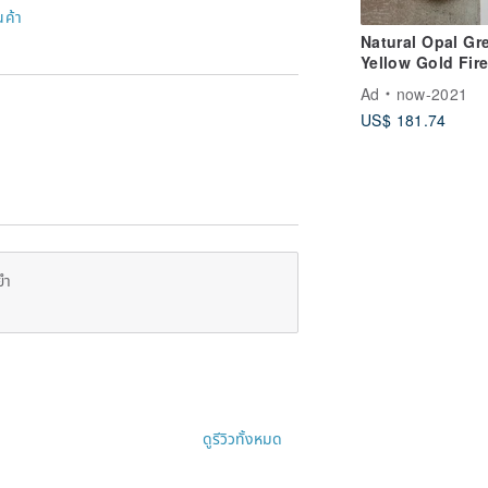
นค้า
Natural Opal Gr
Yellow Gold Fir
Oil-Slick Colors
Ad
now-2021
Sterling Silver
US$ 181.74
Necklace Collect
Light Luxury Je
ยำ
ดูรีวิวทั้งหมด