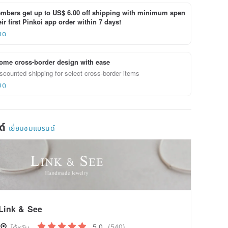
bers get up to US$ 6.00 off shipping with minimum spen
ir first Pinkoi app order within 7 days!
ยด
ome cross-border design with ease
scounted shipping for select cross-border items
ยด
ด์
เยี่ยมชมแบรนด์
Link & See
5.0
(540)
ไต้หวัน