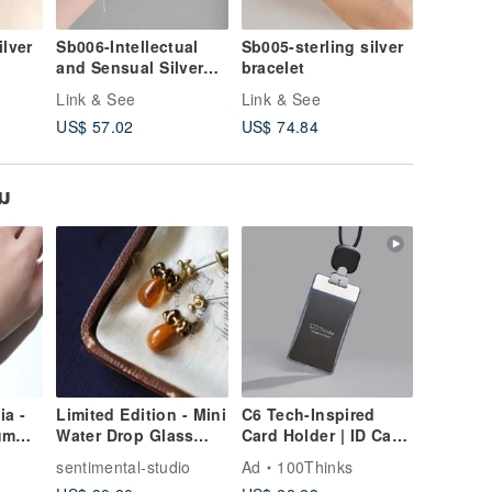
ilver
Sb006-Intellectual
Sb005-sterling silver
b017- B
and Sensual Silver
bracelet
plated b
Bracelet
Link & See
Link & See
Link & S
US$ 57.02
US$ 74.84
US$ 30.
ยม
ia -
Limited Edition - Mini
C6 Tech-Inspired
ium
Water Drop Glass
Card Holder | ID Card
Bead Earrings in
Holder | Card Case |
sentimental-studio
Ad
100Thinks
Orange-Brown
Badge Holder |