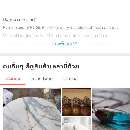
Do you collect art?
Every piece of FUGUE silver jewelry is a piece of musical crafts
Musical imagination is hidden in the details, adding richer
อ่านเพิ่มเติม
expressions, and when you look closely or wear it around your
neck, it always brings new surprises. A classic boutique that
showcases music and silverware craftsmanship, so that music is no
คนอื่นๆ ก็ดูสินค้าเหล่านี้ด้วย
longer just a fleeting auditory feast, and brings eternal happiness to
people who love music!
สร้อยคอ
เครื่องประดับ
สร้อยคอ
The graceful arc design carries the romantic feelings of ancient
Greek minstrels.