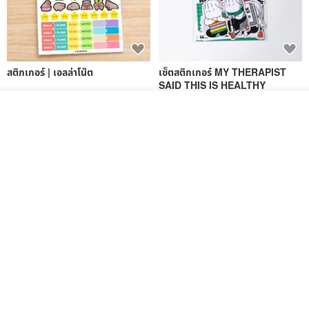
สติกเกอร์ | เอลล่าโน๊ต
เซ็ตสติกเกอร์ MY THERAPIST
SAID THIS IS HEALTHY
SISIDEA
ease around
ดูสินค้าอื่นๆ ของดีไซเนอร์
View Shop
60฿
280฿
Big ribbon paper sticker
Sky Collector Seal sticker