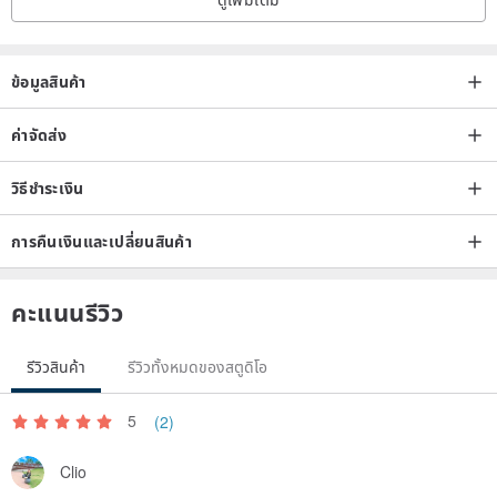
Precautions for maintenance of Silver jewelry:
1. If Silver jewelry is not maintained, it will be exposed to the air
during the tenure. The combination of sulfur in the air and sterling
ข้อมูลสินค้า
silver jewelry will produce Silver sulfide effect, causing sterling silver
jewelry to gradually turn from yellow to black. When you bring
ค่าจัดส่ง
sterling silver jewelry to the hot spring area, it is more likely to
วิธีชำระเงิน
cause the sterling silver jewelry to turn black. At the same time,
heavy activity or sweaty physique can also easily cause sterling
การคืนเงินและเปลี่ยนสินค้า
silver jewelry to turn black.
2. If you wear sterling silver jewelry on your body every day, the
คะแนนรีวิว
sterling silver jewelry will not turn black easily. You only need to use
the Silver cloth to wipe occasionally. If you are not wearing Silver
รีวิวสินค้า
รีวิวทั้งหมดของสตูดิโอ
jewelry every day, we recommend that you wipe the jewelry with a
Silver cloth after wearing the Silver jewelry and put it in the
5
(2)
packaging bag for storage and packaging. The bag preferably has
the effect of blocking air.
Clio