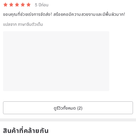
5 ปีก่อน
more choices:
ขอบคุณที่ช่วยเร่งการจัดส่ง! สร้อยคอมีความสวยงามและมีพื้นผิวมาก!
แปลจาก ภาษาจีนตัวเต็ม
About the brand:
Every moment of life is precious. Let this moment last forever. More
treasures are needed to maintain...
Time-tempered feel and charm, showing pure and simple life
aesthetics, combining classic music symbols and literary breath
themes, bringing eternal happiness to people who love music!
"FUGUE" first appeared in the Renaissance and is a form of music
composition , Used to describe the cohesion and catch-up of
themes between different voices. In the Baroque period, musicians
ดูรีวิวทั้งหมด (2)
continued to expand and change it, gradually showing gorgeous
and complex musical characteristics. The "FUGUE" series of Fugue
สินค้าที่คล้ายกัน
music also represents music as the theme, developing mature, rich