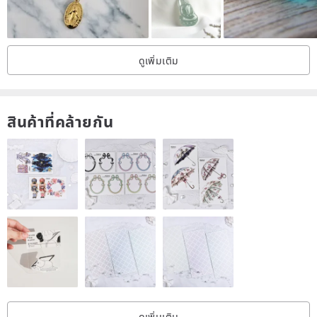
ดูเพิ่มเติม
Material(s): 925 sterling silver
Colors: silver
Size Size: Silver chain - about 40.5cm; crashed sub - about 1.8cm,
สินค้าที่คล้ายกัน
a width of about 1.1cm
Package: "FUGUE" brand exquisite packaging box & Silver cloth
FUGUE plain white treble clef box + lace ribbon decoration
Comes with Silver cloth + anti-oxidation transparent bag +
maintenance manual
ดูเพิ่มเติม