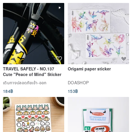
and elegant accessories and creative products for life.
Fugue, originated during the Renaissance, is a form of music
composition that is used to depict the interaction between different
motifs. In the Baroque era, musicians further expanded and
improved Fugue into an exquisite form. Fugue collection employs
the same musical elements, maturity, fullness and grace to create
our range of decoration and accessories.
TRAVEL SAFELY - NO.137
Origami paper sticker
Cute "Peace of Mind" Sticker
If you write to us at other times, we will reply on the next working
เดินทางปลอดภัยเข้า-ออก
DOASHOP
day, so please wait patiently.
184฿
153฿
Origin/manufacturing method
Made in Taiwan handmade