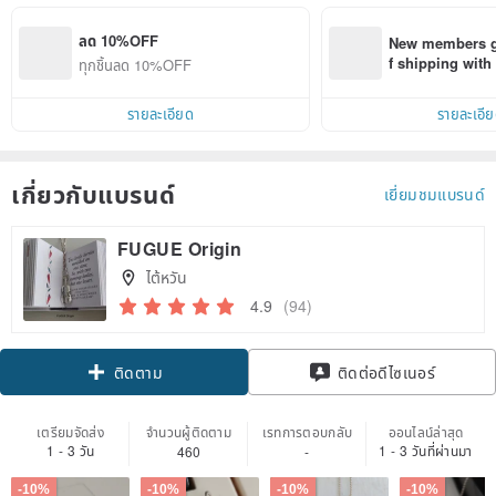
ลด 10%OFF
New members ge
f shipping wit
ทุกชิ้นลด 10%OFF
d on their first
within 7 days!
รายละเอียด
รายละเอี
เกี่ยวกับแบรนด์
เยี่ยมชมแบรนด์
FUGUE Origin
ไต้หวัน
4.9
(94)
Claim coupon
ติดต่อดีไซเนอร์
ติดตาม
เตรียมจัดส่ง
จำนวนผู้ติดตาม
เรทการตอบกลับ
ออนไลน์ล่าสุด
1 - 3 วัน
1 - 3 วันที่ผ่านมา
460
-
-10%
-10%
-10%
-10%