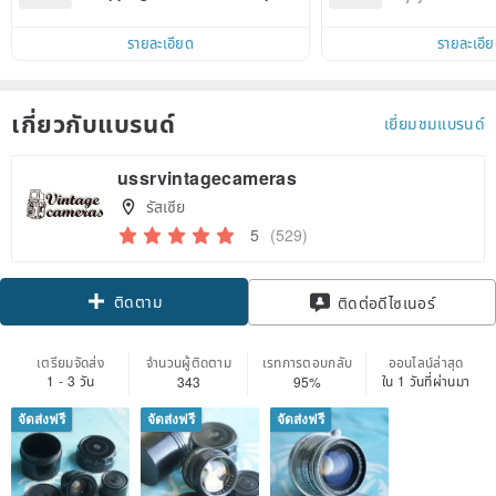
d on their first Pinkoi app order 
ct cross-border 
within 7 days!
รายละเอียด
รายละเอี
เกี่ยวกับแบรนด์
เยี่ยมชมแบรนด์
ussrvintagecameras
รัสเซีย
5
(529)
ติดตาม
ติดต่อดีไซเนอร์
เตรียมจัดส่ง
จำนวนผู้ติดตาม
เรทการตอบกลับ
ออนไลน์ล่าสุด
1 - 3 วัน
ใน 1 วันที่ผ่านมา
343
95%
จัดส่งฟรี
จัดส่งฟรี
จัดส่งฟรี