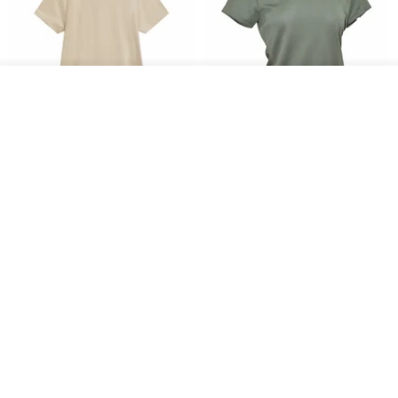
ดูสินค้าอื่นๆ ของดีไซเนอร์
View Shop
Women's Coffee Yarn Short
Women's Little Logo Short
Sleeve T-Shirt With Small
Sleeve T-Shirt
Logo Description – Coffee y
blueplace
blueplace
615฿
615฿
-25%