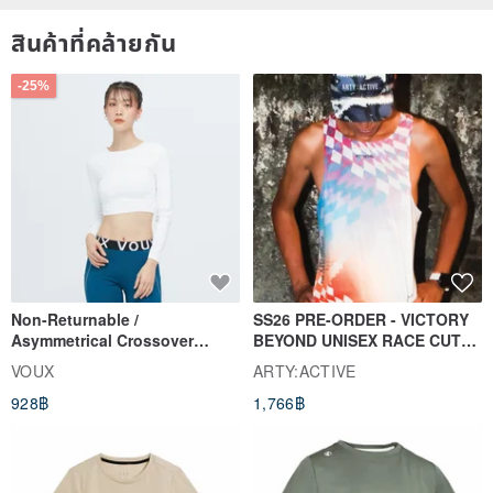
สินค้าที่คล้ายกัน
-25%
Non-Returnable /
SS26 PRE-ORDER - VICTORY
Asymmetrical Crossover
BEYOND UNISEX RACE CUT
Cropped Sweat-Wicking Top
TANK
VOUX
ARTY:ACTIVE
(Women's) - Perpetual Day
928฿
1,766฿
White