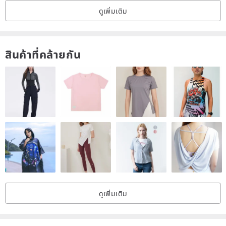
ดูเพิ่มเติม
* การติดตั้ง: ดาบปลายปืนภายนอกชนิด Contax ใช้ได้กับกล้อง Kiev RF และ
สำหรับกล้อง Bessa-2RC รุ่นล่าสุด
* ทะเบียน Optical 34.85mm.
สินค้าที่คล้ายกัน
* ความละเอียด (เส้นคู่ต่อ 1 มม.): ไม่น้อยกว่ากึ่งกลางและ 18 บนขอบเฟรม
* ฐานยึดฟิลเตอร์ : M 40.5 x 0.75 มม.
* ภาพวาดสีขาว
* กะทัดรัดและเบา
* ผลิตในปี พ.ศ. 2505
เรายินดีเป็นอย่างยิ่งที่จะต้อนรับผู้ประมูลจากต่างประเทศ!!!
เราจัดส่งสินค้าฟรีทั่วโลก!
สินค้าจะถูกจัดส่งทางไปรษณีย์ของรัสเซียทันทีเมื่อได้รับการชำระเงินของคุณ
เวลาในการจัดส่งส่วนใหญ่ประมาณ 2-3 สัปดาห์จะได้รับสินค้าเป็นพัสดุไปรษณีย์
ดูเพิ่มเติม
ลงทะเบียนพร้อมหมายเลขติดตามพัสดุ (หรือโดยพัสดุไปรษณีย์ลงทะเบียนและ
รับประกันสินค้าสำหรับสินค้าหนัก) แต่บางครั้ง (แต่ไม่บ่อยนัก) อาจถึงสองวัน
เดือน.