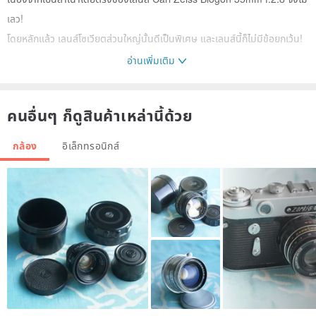
เลว!
โดยหลักแล้ว เลนส์โซเวียตส่วนใหญ่นั้นดีเป็นพิเศษ และเลนส์นี้ก็ไม่มีข้อยกเว้น!
อ่านเพิ่มเติม
สภาพของรายการ: เหมือนใหม่
คนอื่นๆ ก็ดูสินค้าเหล่านี้ด้วย
กระจกสะอาดมาก ไม่มีรอยขีดข่วน รอยแยก หรือเชื้อรา
รูรับแสงเปิดปิดได้อย่างราบรื่น การโฟกัสก็ราบรื่นเช่นกัน
กล้อง
อิเล็กทรอนิกส์
เลนส์สวยสภาพดี ใช้งานปกติ... ขอดูรูปสินค้าหน่อยนะครับ
มีครบทุกฟังค์ชั่น
* โฟกัส 35 มม.
* มุมมองภาพ: 63 องศา
* รูรับแสงสัมพัทธ์: 1:2.8.
* เลนส์เคลือบที่มีสัญลักษณ์สีแดงรัสเซีย "n" (ดูเหมือน P=prosvetlenije
สัญลักษณ์นี้ถูกลบออกตั้งแต่ต้นปี 1960 เมื่อเลนส์รัสเซียทั้งหมดเคลือบ)