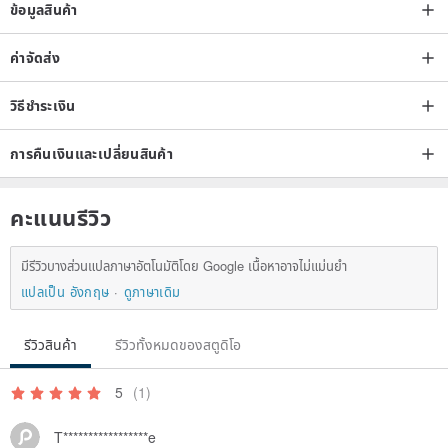
ข้อมูลสินค้า
หากคุณต้องการการจัดส่งที่รวดเร็วจริงๆ มี DHL และ UPS อยู่ที่นี่ แต่การจัด
ส่งกล้องโลหะ 35 มม. อาจมีราคามากกว่า 100 ดอลลาร์ ดังนั้นการขนส่ง
ค่าจัดส่ง
ประเภทนี้จึงไม่ค่อยได้ใช้
วิธีชำระเงิน
การคืนเงินและเปลี่ยนสินค้า
คะแนนรีวิว
มีรีวิวบางส่วนแปลภาษาอัตโนมัติโดย Google เนื้อหาอาจไม่แม่นยำ
แปลเป็น อังกฤษ
ดูภาษาเดิม
รีวิวสินค้า
รีวิวทั้งหมดของสตูดิโอ
5
(1)
T*****************e