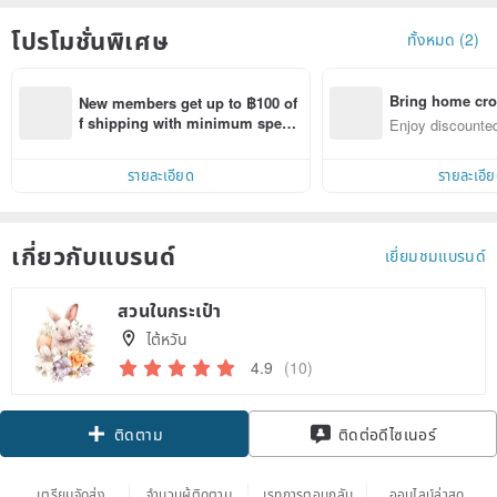
โปรโมชั่นพิเศษ
ทั้งหมด (2)
Bring home cro
New members get up to ฿100 of
n with ease
f shipping with minimum spen
Enjoy discounted
d on their first Pinkoi app order 
ct cross-border 
within 7 days!
รายละเอียด
รายละเอี
เกี่ยวกับแบรนด์
เยี่ยมชมแบรนด์
สวนในกระเป๋า
ไต้หวัน
4.9
(10)
Claim coupon
ติดต่อดีไซเนอร์
ติดตาม
เตรียมจัดส่ง
จำนวนผู้ติดตาม
เรทการตอบกลับ
ออนไลน์ล่าสุด