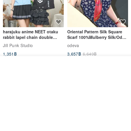
harajuku anime NEET otaku
Oriental Pattern Silk Square
rabbit lapel chain double
Scarf 100%Mulberry Silk/Ode
breasted sailor top JJ2540
to the Yi Tribe–Courage
Jill Punk Studio
odeva
1,351฿
3,657฿
6,649฿
วางในรถเข็น
ถูกใจ
View Shop
Pet Scarf // firefly/Clown // Cat
【Pinkoi x SOU・SOU】Phone
Scarf / Dog Scarf
Case/ Smile/ Red