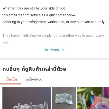
Whether they are still by your side or not,
this small magnet serves as a quiet presence—
adhering to your refrigerator, workspace, or any spot you see daily.
They haven't left; they've simply found another way to accompany
you.
อ่านเพิ่มเติม
Product Specifications
• Size: Approx. 5 cm (Circular)
คนอื่นๆ ก็ดูสินค้าเหล่านี้ด้วย
• Material: Printed Layer + Glossy Film + UV Dome Resin +
Magnetic Backing
แม็กเน็ต
เครื่องเขียน
• Packaging: Individually Packaged (As shown on the red backing
card)