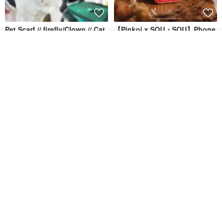
Pet Scarf // firefly/Clown // Cat
【Pinkoi x SOU・SOU】Phone
Scarf / Dog Scarf
Case/ Smile/ Red
วางในรถเข็น
KAKO.pet
Hereafter.studio
ถูกใจ
View Shop
413฿
1,107฿
Original Mass-Produced Heart
【Simple Wooden Japanese
Declaration Lace Short-Sleeve
Wind Chime - small】Arty
Bow Tie Shirt Ruffle Love
style/ Minimalist/ Zen
Jill Punk Studio
Dionysus Artcrafts
High-Waist Short Skirt JJ2570