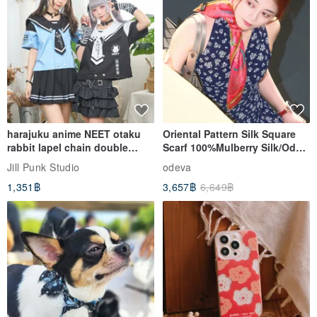
harajuku anime NEET otaku
Oriental Pattern Silk Square
rabbit lapel chain double
Scarf 100%Mulberry Silk/Ode
breasted sailor top JJ2540
to the Yi Tribe–Courage
Jill Punk Studio
odeva
1,351฿
3,657฿
6,649฿