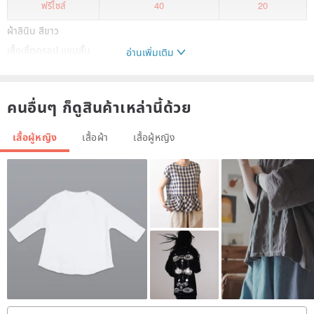
ฟรีไซส์
40
20
ผ้าลินิน สีขาว
เสื้อเชิ้ตครอป แขนสั้น
อ่านเพิ่มเติม
**ปกเสื้อเป็นผ้าคอตต้อนสีขาว ฉลุลาย
คนอื่นๆ ก็ดูสินค้าเหล่านี้ด้วย
Material : Linen w/ Cotton
เสื้อผู้หญิง
เสื้อผ้า
เสื้อผู้หญิง
*อาจจะใช้ระยะเวลาในการจัดส่ง 7-14 วัน