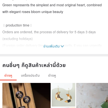
Green represents the simplest and most original heart, combined
with elegant roses bloom unique beauty
︱production time︱
Orders are ordered, the process of delivery for 5 days 3 days
(excluding holidays)
(Foreign order delivery time is not necessarily, if you can urgently
อ่านเพิ่มเติม
for private designers!)
คนอื่นๆ ก็ดูสินค้าเหล่านี้ด้วย
—Product Description —
(1) Size: Flower diameter is about 0.8cm
ต่างหู
เครื่องประดับ
ต่างหู
(If the ear lobe is small, you can order "small rose" in the order!)
(2) Material: Made from Nippon resin, light clay
- Wearing instructions -
(1) Auricular needle: anti-allergy steel needle