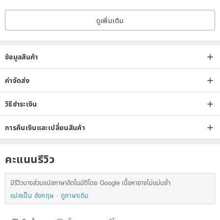
There is water repellent, but bathing, sleeping, swimming, and hot
ดูเพิ่มเติม
springs must be remembered.
(When you don't wear it, you just need to put in the dust box)
ข้อมูลสินค้า
ค่าจัดส่ง
วิธีชำระเงิน
การคืนเงินและเปลี่ยนสินค้า
คะแนนรีวิว
มีรีวิวบางส่วนแปลภาษาอัตโนมัติโดย Google เนื้อหาอาจไม่แม่นยำ
แปลเป็น อังกฤษ
ดูภาษาเดิม
︱Precautions︱