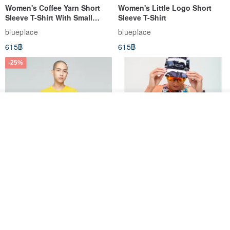
Women's Coffee Yarn Short
Women's Little Logo Short
Sleeve T-Shirt With Small
Sleeve T-Shirt
Logo Description – Coffee y
blueplace
blueplace
615฿
615฿
-25%
ดูสินค้าอื่นๆ ของดีไซเนอร์
View Shop
Father's Day Gift / Final Sale /
SS26 PRE-ORDER - RADICAL
Moisture-Wicking Jacquard
SPEED UNISEX RACE CUT
Trim Top (Men) - Marigold
TANK
VOUX
ARTY:ACTIVE
842฿
1,766฿
-25%