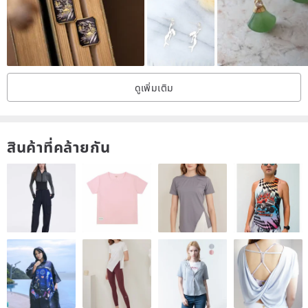
(After the anti-sensitivity test, there is no problem under normal
wearing)
(2) Ear clips: Silicone painless ear clips
(When you use it, you don't need to open the ear clip, just plug the
ดูเพิ่มเติม
earlobe into the gap
A few invisible, no problem wearing a whole day, wear clothes to
pay attention to shedding! )
สินค้าที่คล้ายกัน
︱beautiful package︱
Purchase any designer earrings in the design hall.
Suitable for gifts, but also want to feel the full warmth you received!
- Maintenance mode -