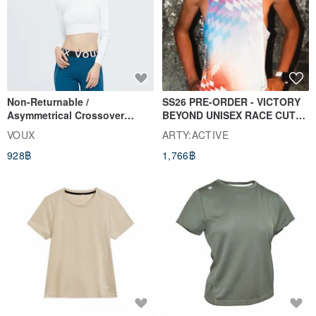
Non-Returnable /
SS26 PRE-ORDER - VICTORY
Asymmetrical Crossover
BEYOND UNISEX RACE CUT
Cropped Sweat-Wicking Top
TANK
VOUX
ARTY:ACTIVE
(Women's) - Perpetual Day
928฿
1,766฿
White