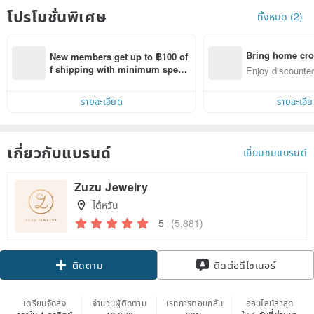
โปรโมชั่นพิเศษ
ทั้งหมด (2)
Bring home cro
New members get up to ฿100 of
n with ease
f shipping with minimum spen
Enjoy discounted
d on their first Pinkoi app order 
ct cross-border 
within 7 days!
รายละเอียด
รายละเอี
เกี่ยวกับแบรนด์
เยี่ยมชมแบรนด์
Zuzu Jewelry
ไต้หวัน
5
(5,881)
Claim coupon
ติดต่อดีไซเนอร์
ติดตาม
เตรียมจัดส่ง
จำนวนผู้ติดตาม
เรทการตอบกลับ
ออนไลน์ล่าสุด