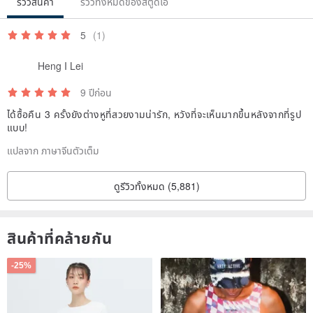
รีวิวสินค้า
รีวิวทั้งหมดของสตูดิโอ
(1) Each pair of earrings is handmade and each item is unique
5
(1)
Designers will try their best to meet your needs and accept orders
for further orders!
Heng I Lei
(2) Customized demand welcomes private news designers. We are
9 ปีก่อน
very much looking forward to discussing with you!
ได้ซื้อคืน 3 ครั้งยังต่างหูที่สวยงามน่ารัก, หวังที่จะเห็นมากขึ้นหลังจากที่รูป
Let us love and love our little happiness.
แบบ!
Origin / manufacturing methods
แปลจาก ภาษาจีนตัวเต็ม
Taiwanese Design Made in Taiwan
ดูรีวิวทั้งหมด (5,881)
สินค้าที่คล้ายกัน
-25%