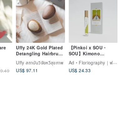
are
Uffy 24K Gold Plated
【Pinkoi x SOU・
Detangling Hairbrush
SOU】Kimono
- Scalp Massager -
Perfume | No. 37
Uffy สถาบันวิจัยหวีสุขภาพ
Ad
Floriography｜ฟลอริโอกราฟี
Walnut Wood
Bamboo Mist Eau de
US$ 97.11
US$ 24.33
9.49
Toilette