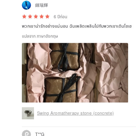
鍾瑞輝
6 ปีก่อน
พวกเขาน่ารักอย่างแน่นอน ฉันเพลิดเพลินไปกับพวกเขาเดินโซเซ
แปลจาก ภาษาอังกฤษ
Swing Aromatherapy stone (concrete)
T**G