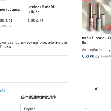
ค่าจัดส่งชิ้นต่อไป
่าจัดส่งชิ้นแรก
เพิ่มอีก
S$ 4.51
US$ 0.48
ิดตามสถานะ
nsòu Lipstick C
หน้าชำระเงิน สำหรับพัสดุที่เก็บเงินปลายทางให้
Set
เป็นหลัก
Ad
nsòu beauty
US$ 66.02
US$ 6
นค้า
我們建議的瀏覽環境