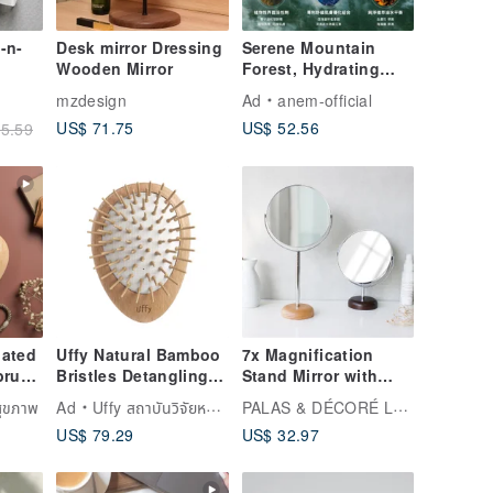
-n-
Desk mirror Dressing
Serene Mountain
Wooden Mirror
Forest, Hydrating
Essence Cleansing
mzdesign
Ad
anem-official
Gel
US$ 71.75
US$ 52.56
5.59
lated
Uffy Natural Bamboo
7x Magnification
brush
Bristles Detangling
Stand Mirror with
r -
Brush - Scalp
Wood Base
PALAS & DÉCORÉ LUONNOS
สุขภาพ
Ad
Uffy สถาบันวิจัยหวีสุขภาพ
Massager - Beech
US$ 79.29
US$ 32.97
Wood