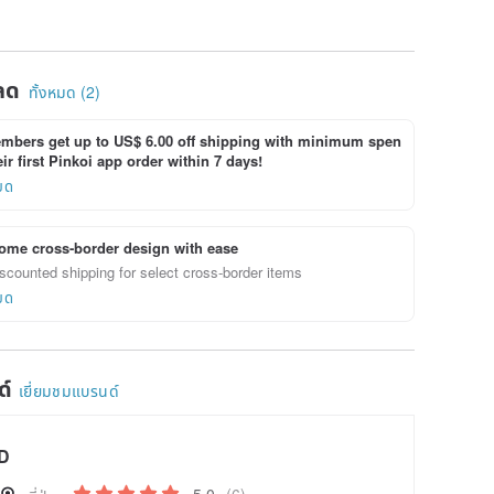
ลด
ทั้งหมด (2)
bers get up to US$ 6.00 off shipping with minimum spen
ir first Pinkoi app order within 7 days!
ยด
ome cross-border design with ease
scounted shipping for select cross-border items
ยด
ด์
เยี่ยมชมแบรนด์
D
5.0
(6)