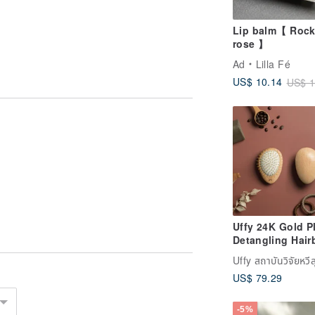
Lip balm【 Rock
rose 】
Ad
Lilla Fé
US$ 10.14
US$ 1
Uffy 24K Gold P
Detangling Hair
- Scalp Massage
Uffy สถาบันวิจัยหวี
Beech Wood
US$ 79.29
-5%