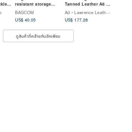
ckle
resistant storage
Tanned Leather A6 6-
allet
shoulder bag-
Ring Journal /
o
BAGCOM
Ad
Lawrence Leather Studio
 |
White_100308
Genuine Leather
US$ 40.05
US$ 177.28
【Fast
Universal Planner
2024 Diary Birthday
Valentine's Day Gift
ดูสินค้าที่คล้ายกันอีกเพียบ