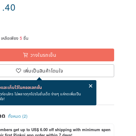
1.40
เหลือเพียง
5
ชิ้น
วางในรถเข็น
เพิ่มเป็นสินค้าโดนใจ
่ง eCard ฟรีเมื่อซื้อสินค้า!
eCard คืออะไร?
และเก็บไว้ในคอลเลกชั่น
ภายใน 8/19~8/24
ดก่อนใคร ไม่พลาดทุกโปรโมชั่นเด็ด ง่ายๆ แค่กดเพิ่มเป็น
นใจ!
ลด
ทั้งหมด (2)
bers get up to US$ 6.00 off shipping with minimum spen
ir first Pinkoi app order within 7 days!