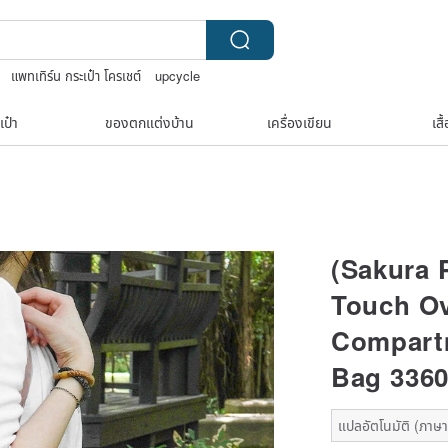
แพทเทิร์น กระเป๋า โครเชต์
upcycle
anese bandana
กระเป๋าปิ๊กแป๊กญี่ปุ่น
เป๋า
ของตกแต่งบ้าน
เครื่องเขียน
เสื
(Sakura 
Touch Ov
Compart
Bag 336
แปลอัตโนมัติ (ภาษาเ