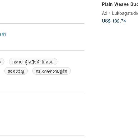
Plain Weave Bu
Two-Way Bag | W
Ad
Lukbagstudi
| Crossbody Bag
US$ 132.74
Graphite Gray 
Shipping】Gift
นค้า
ง
กระเป๋าผู้หญิงผ้าไนลอน
ของขวัญ
กระดาษความรู้สึก