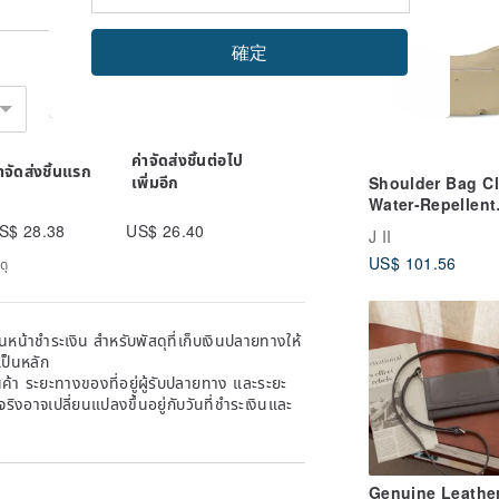
Synthetic Leath
Resistant to Wa
確定
Scratches (Made
Order)
ค่าจัดส่งชิ้นต่อไป
่าจัดส่งชิ้นแรก
เพิ่มอีก
Shoulder Bag C
Water-Repellent
Crossbody Bag 
S$ 28.38
US$ 26.40
J II
7001-21 - Multip
US$ 101.56
ดุ
Colors Availabl
หน้าชำระเงิน สำหรับพัสดุที่เก็บเงินปลายทางให้
เป็นหลัก
้า ระยะทางของที่อยู่ผู้รับปลายทาง และระยะ
าจริงอาจเปลี่ยนแปลงขึ้นอยู่กับวันที่ชำระเงินและ
Genuine Leathe