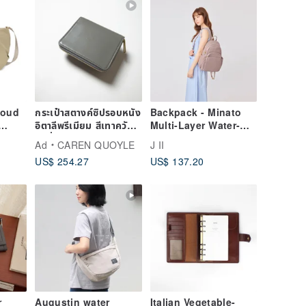
er
ter &
 to
loud
กระเป๋าสตางค์ซิปรอบหนัง
Backpack - Minato
อิตาลีพรีเมียม สีเทาควัน
Multi-Layer Water-
-
บุหรี่ CAREN QUOYLE
Repellent Backpack
Ad
CAREN QUOYLE
J II
le
(Medium) - 6605-27 -
US$ 254.27
US$ 137.20
e
Multiple Colors
Available
r
Augustin water
Italian Vegetable-