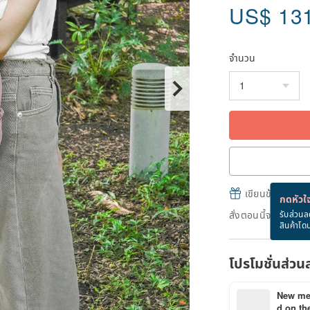
US$
13
จำนวน
เขียนข้อความและส
กดหัวใจ
สั่งตอนนี้จะได้รับ
รับส่วนล
สินค้าโด
โปรโมชั่นส่วน
New mem
d on the