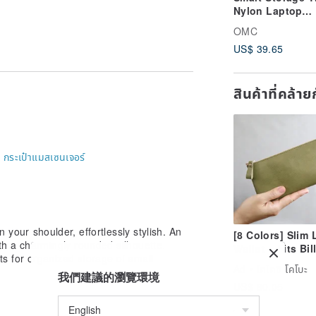
Nylon Laptop
Backpack (Black
OMC
US$ 39.65
สินค้าที่คล้า
-
กระเป๋าแมสเซนเจอร์
on your shoulder, effortlessly stylish. An
[8 Colors] Slim
th a charmingly rounded silhouette.
Wallet – Fits Bil
s for organized storage of small
Unfolded! Small
Ad
โคโคชิ โคโบะ
Functional, Eas
我們建議的瀏覽環境
US$ 80.05
Use, Ultra-
Lightweight, Du
High-Quality