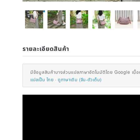
รายละเอียดสินค้า
มีข้อมูลสินค้าบางส่วนแปลภาษาอัตโนมัติโดย Google เนื้อ
แปลเป็น ไทย
ดูภาษาเดิม (จีน-ตัวเต็ม)