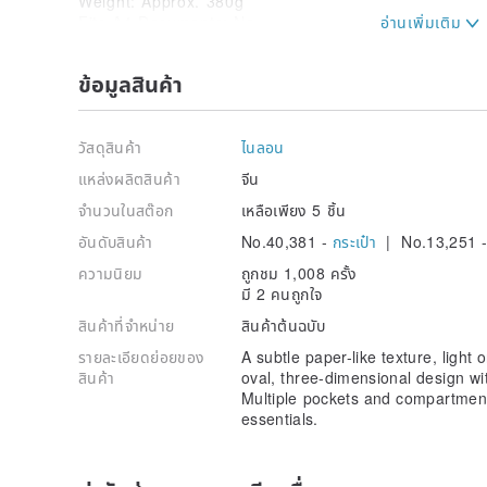
Weight: Approx. 380g
Fits A4 Documents: No
Origin: China (OMC Taiwan-funded enterprise)
Accessories: Original dust bag
ข้อมูลสินค้า
วัสดุสินค้า
ไนลอน
แหล่งผลิตสินค้า
จีน
จำนวนในสต๊อก
เหลือเพียง 5 ชิ้น
อันดับสินค้า
No.40,381 -
กระเป๋า
| No.13,251 
ความนิยม
ถูกชม 1,008 ครั้ง
มี 2 คนถูกใจ
สินค้าที่จำหน่าย
สินค้าต้นฉบับ
รายละเอียดย่อยของ
A subtle paper-like texture, light 
สินค้า
oval, three-dimensional design wi
Multiple pockets and compartment
essentials.