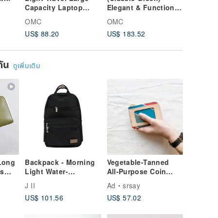
Capacity Laptop
Elegant & Functional
Functio
)
Backpack (Black)
RFID Casual
Casual 
OMC
OMC
OMC
Backpack 03346
03346
US$ 88.20
US$ 183.52
US$ 183
ยกัน
ดูเพิ่มเติม
 Long
Backpack - Morning
Vegetable-Tanned
ls
Light Water-
All-Purpose Coin
,
Repellent Backpack -
Pouch_Card
J II
Ad
srsay
y-to-
6002-1 - Multiple
Slot_Traditional Jia
US$ 101.56
US$ 57.02
Colors Available
Zhi Bag Colors
rable,