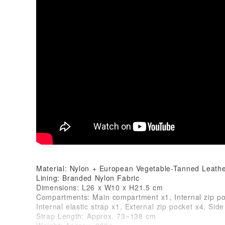
Material: Nylon + European Vegetable-Tanned Leathe
Lining: Branded Nylon Fabric
Dimensions: L26 x W10 x H21.5 cm
Compartments: Main compartment x1, Internal zip pock
Internal elastic strap x1, External zip pocket x4, Sid
Strap Length: Approx. 73~138 cm