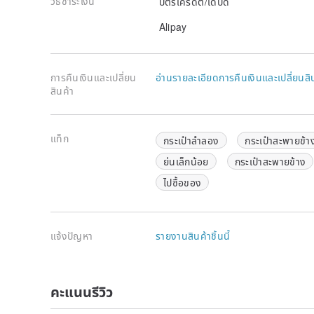
วิธีชำระเงิน
บัตรเครดิต/เดบิด
Alipay
การคืนเงินและเปลี่ยน
อ่านรายละเอียดการคืนเงินและเปลี่ยนสิ
สินค้า
แท็ก
กระเป๋าลำลอง
กระเป๋าสะพายข้า
ย่นเล็กน้อย
กระเป๋าสะพายข้าง
ไปซื้อของ
แจ้งปัญหา
รายงานสินค้าชิ้นนี้
คะแนนรีวิว