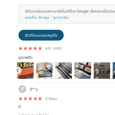
มีรีวิวบางส่วนแปลภาษาอัตโนมัติโดย Google เนื้อหาอาจไม่แม่น
แปลเป็น อังกฤษ
ดูภาษาเดิม
รีวิวทั้งหมดของสตูดิโอ
4.9
(496)
รูปภาพรีวิว
S***y
2 ปีก่อน
ดี