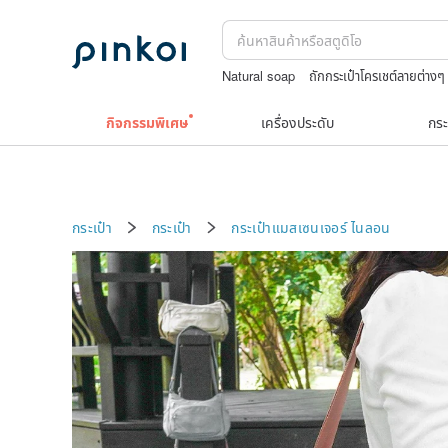
Natural soap
ถักกระเป๋าโครเชต์ลายต่างๆ
crotchless panties women
tarot
jap
กิจกรรมพิเศษ
เครื่องประดับ
กระ
กระเป๋า
กระเป๋า
กระเป๋าแมสเซนเจอร์
ไนลอน