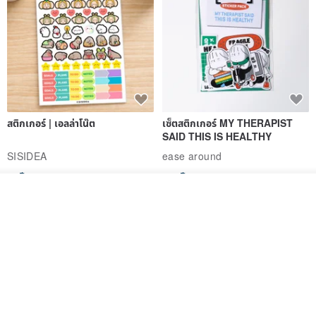
สติกเกอร์ | เอลล่าโน๊ต
เซ็ตสติกเกอร์ MY THERAPIST
SAID THIS IS HEALTHY
SISIDEA
ease around
60฿
280฿
วางในรถเข็น
ถูกใจ
View Shop