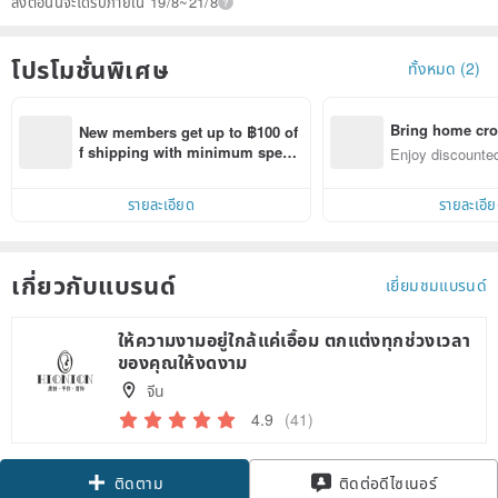
สั่งตอนนี้จะได้รับภายใน 19/8~21/8
โปรโมชั่นพิเศษ
ทั้งหมด (2)
Bring home cro
New members get up to ฿100 of
n with ease
f shipping with minimum spen
Enjoy discounted
d on their first Pinkoi app order 
ct cross-border 
within 7 days!
รายละเอียด
รายละเอี
เกี่ยวกับแบรนด์
เยี่ยมชมแบรนด์
ให้ความงามอยู่ใกล้แค่เอื้อม ตกแต่งทุกช่วงเวลา
ของคุณให้งดงาม
จีน
4.9
(41)
ติดตาม
ติดต่อดีไซเนอร์