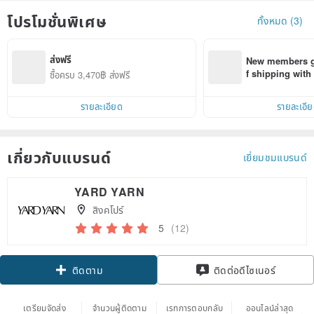
โปรโมชั่นพิเศษ
ทั้งหมด (3)
ส่งฟรี
New members ge
f shipping wit
ซื้อครบ 3,470฿ ส่งฟรี
d on their first
within 7 days!
รายละเอียด
รายละเอี
เกี่ยวกับแบรนด์
เยี่ยมชมแบรนด์
YARD YARN
สิงคโปร์
5
(12)
Claim coupon
ติดต่อดีไซเนอร์
ติดตาม
เตรียมจัดส่ง
จำนวนผู้ติดตาม
เรทการตอบกลับ
ออนไลน์ล่าสุด