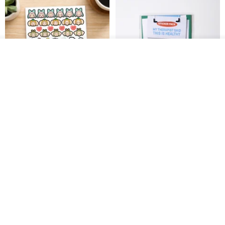
ผลิตตามใบสั่งซื้อ
ถูกใจ
View Shop
สติกเกอร์ | เอลล่าโน๊ต
เซ็ตสติกเกอร์ MY THERAPIST
SAID THIS IS HEALTHY
SISIDEA
ease around
60฿
280฿