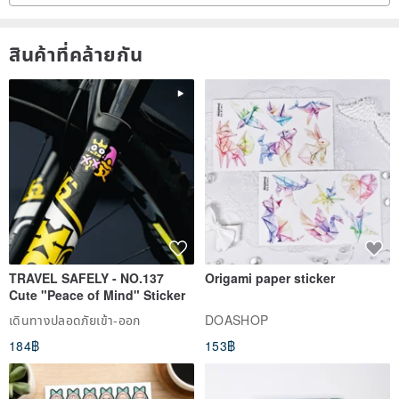
・Repairs and modifications will be charged according to the
situation. You can contact us for an estimate first.
สินค้าที่คล้ายกัน
●All orders come with a storage box*1. If you want to give a gift, we
have a small bag for gifting. Please inform us separately. If you do
TRAVEL SAFELY - NO.137
Origami paper sticker
not inform, only a storage box will be included.
Cute "Peace of Mind" Sticker
เดินทางปลอดภัยเข้า-ออก
DOASHOP
184฿
153฿