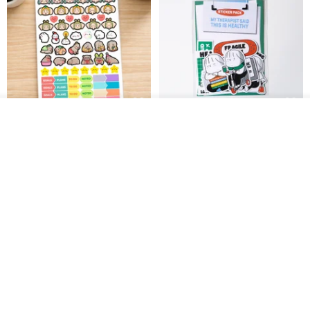
ดูสินค้าอื่นๆ ของดีไซเนอร์
สติกเกอร์ | เอลล่าโน๊ต
เซ็ตสติกเกอร์ MY THERAPIST
View Shop
SAID THIS IS HEALTHY
SISIDEA
ease around
60฿
280฿