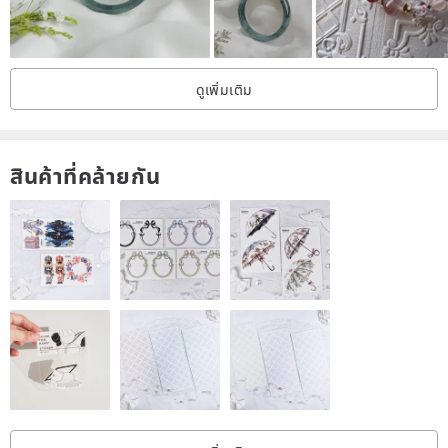
Avoid evil, resist evil: resist foreign filth
Protector: Reduce accidents and protect the owner
Anti villain: work smoothly, less obstruction
ดูเพิ่มเติม
สินค้าที่คล้ายกัน
◇Precautions◇
●Commodity photos are illuminated. Some are to make the photos
more in line with the color of the product itself. The photos are
adjusted for cold/warmness. Some are to show the most beautiful
moment of the product. The color of each computer screen/mobile
screen will be different. , Please don’t buy with your imagination,
some photos will feel not so bright/color aberration/not lighted, just
showing the normal appearance of the product