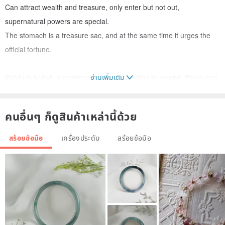
Can attract wealth and treasure, only enter but not out,
supernatural powers are special.
The stomach is a treasure sac, and at the same time it urges the
official fortune.
อ่านเพิ่มเติม
Paixiu is a kind, gregarious animal. According to legend, Paixiu can
bring wealth to the host.
A touch of brave ~ good luck
คนอื่นๆ ก็ดูสินค้าเหล่านี้ด้วย
Touching Pixiu again~Increasing wealth is expensive
Three touches of the brave ~ a bright future ~ a flourishing fortune
สร้อยข้อมือ
เครื่องประดับ
สร้อยข้อมือ
Paixiu's Five Great Helps
Zhaocai: Increase income, increase performance, and smooth
investment
Keep money: save more and spend less (unexpected expenses) to
prevent bankruptcy