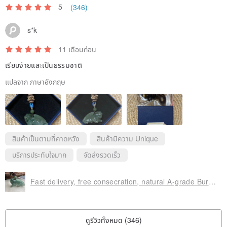
5
(346)
●Each computer screen/mobile screen must have a slight color
s*k
difference, and we will try our best to match the color of the photo
11 เดือนก่อน
with the actual product
เรียบง่ายและเป็นธรรมชาติ
●15 years of operating jade appraiser + double certification of jade
แปลจาก ภาษาอังกฤษ
transaction appraiser
Continue to study yourself every year, just to let you get the most
authentic products
สินค้าเป็นตามที่คาดหวัง
สินค้ามีความ Unique
●Product packaging: each product comes with packaging, which is
บริการประทับใจมาก
จัดส่งรวดเร็ว
very suitable for personal use or as a gift.
Fast delivery, free consecration, natural A-grade Burmese jadeite lucky Pixiu necklace, oil green flying Pixiu
●｜After-sales service｜
・We have perfect after-sales service, so you don’t have to worry
ดูรีวิวทั้งหมด (346)
about repairs and modifications after purchase.