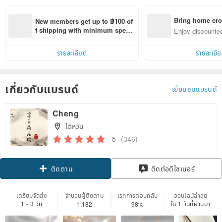
Bring home cro
New members get up to ฿100 of
n with ease
f shipping with minimum spen
Enjoy discounted
d on their first Pinkoi app order 
ct cross-border 
within 7 days!
รายละเอียด
รายละเอี
เกี่ยวกับแบรนด์
เยี่ยมชมแบรนด์
Cheng
ไต้หวัน
5
(346)
Claim coupon
ติดต่อดีไซเนอร์
ติดตาม
เตรียมจัดส่ง
จำนวนผู้ติดตาม
เรทการตอบกลับ
ออนไลน์ล่าสุด
1 - 3 วัน
ใน 1 วันที่ผ่านมา
1,182
98%