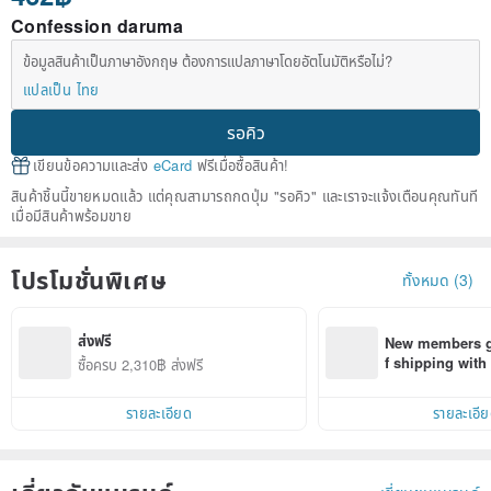
Confession daruma
ข้อมูลสินค้าเป็นภาษาอังกฤษ ต้องการแปลภาษาโดยอัตโนมัติหรือไม่?
แปลเป็น ไทย
รอคิว
เขียนข้อความและส่ง
eCard
ฟรีเมื่อซื้อสินค้า!
สินค้าชิ้นนี้ขายหมดแล้ว แต่คุณสามารถกดปุ่ม "รอคิว" และเราจะแจ้งเตือนคุณทันที
เมื่อมีสินค้าพร้อมขาย
โปรโมชั่นพิเศษ
ทั้งหมด (3)
ส่งฟรี
New members ge
f shipping wit
ซื้อครบ 2,310฿ ส่งฟรี
d on their first
within 7 days!
รายละเอียด
รายละเอี