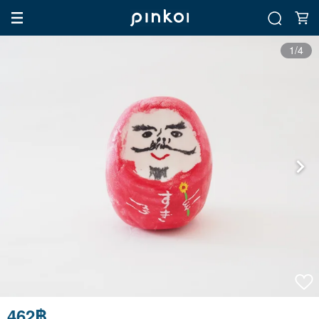
1/4
462฿