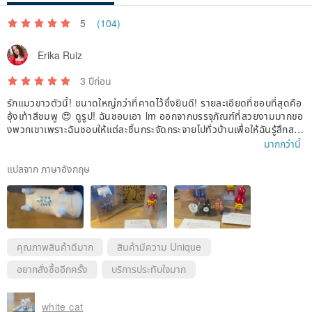
5
(104)
Erika Ruiz
3 ปีก่อน
รักแมวขาวตัวนี้! ขนาดใหญ่กว่าที่คาดไว้ซึ่งยินดี! รายละเอียดที่ชอบที่สุดคือ
อุ้งเท้าสีชมพู 😍 ดูรูป! ฉันชอบเอา lm ออกจากบรรจุภัณฑ์ที่สวยงามมากขอ
งพวกเขาเพราะฉันชอบให้แต่ละชิ้นกระจัดกระจายไปทั่วบ้านเพื่อให้ฉันรู้สึกสด
ชื่นและมีความสุข พวกเขามีเอกลักษณ์และน่ารัก แต่ละเอียดอ่อนมากดังนั้น
มากกว่านี้
ควรระมัดระวัง
แปลจาก ภาษาอังกฤษ
ฉันรักแมวธรรมดาตัวนี้และฉันรู้สึกตื่นเต้นที่ได้มีมันในคอลเล็กชันของฉัน จะ
ซื้อจากผู้ขายรายนี้อีกครั้งเพราะฉันชอบความคิดสร้างสรรค์ของแต่ละชิ้น ดู
ลูกเรือที่กำลังเติบโตที่ฉันมีจนถึงตอนนี้!
คุณภาพสินค้าดีมาก
สินค้ามีความ Unique
อยากสั่งซื้ออีกครั้ง
บริการประทับใจมาก
white cat