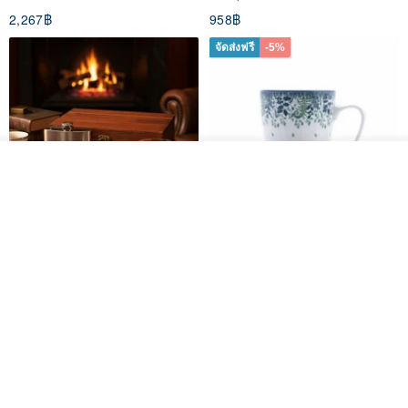
Gift for Dad
2,267฿
958฿
จัดส่งฟรี
-5%
รอคิว
ถูกใจ
View Shop
304 Stainless Steel Whiskey
Polish Pottery Gift Box Set -
Flask Gift Set - Customizable
Mug - 300ml - 11cm Height -
Engraving - Father's Day Gift
Fern Pattern
FREED
dearpo-co
1,924฿
1,719฿
1,809฿