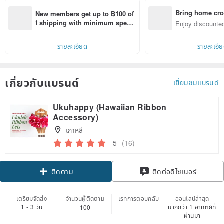
Bring home cro
New members get up to ฿100 of
n with ease
f shipping with minimum spen
Enjoy discounted
d on their first Pinkoi app order 
ct cross-border 
within 7 days!
รายละเอียด
รายละเอี
เกี่ยวกับแบรนด์
เยี่ยมชมแบรนด์
Ukuhappy (Hawaiian Ribbon
Accessory)
เกาหลี
5
(16)
ติดตาม
ติดต่อดีไซเนอร์
เตรียมจัดส่ง
จำนวนผู้ติดตาม
เรทการตอบกลับ
ออนไลน์ล่าสุด
1 - 3 วัน
มากกว่า 1 อาทิตย์ที่
100
-
ผ่านมา