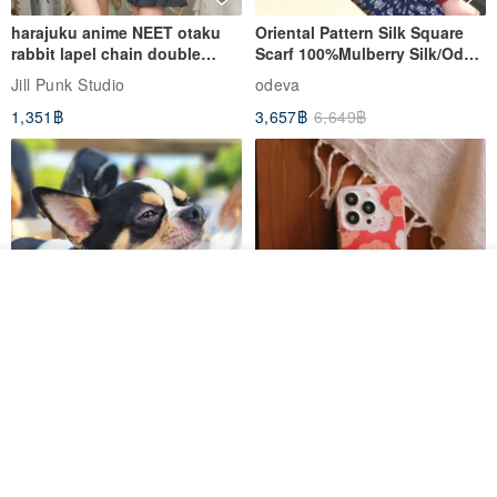
harajuku anime NEET otaku
Oriental Pattern Silk Square
rabbit lapel chain double
Scarf 100%Mulberry Silk/Ode
breasted sailor top JJ2540
to the Yi Tribe–Courage
Jill Punk Studio
odeva
1,351฿
3,657฿
6,649฿
ผลิตตามใบสั่งซื้อ
ถูกใจ
View Shop
Pet Scarf // firefly/Clown // Cat
【Pinkoi x SOU・SOU】Phone
Scarf / Dog Scarf
Case/ Smile/ Red
KAKO.pet
Hereafter.studio
413฿
1,107฿