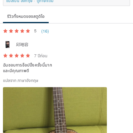
แปลเป็น อังกฤษ
ดูภาษาเดิม
รีวิวทั้งหมดของสตูดิโอ
5
(16)
邱翊容
7 ปีก่อน
ฉันชอบการช็อปปิ้งครั้งนี้มาก
และมีคุณภาพดี
แปลจาก ภาษาอังกฤษ