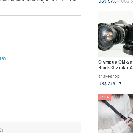
US$ 37.64
US$ 5
13in
นค้า
Olympus OM-2n
Black G.Zuiko A
50mm f1.4 IS/L 
shakeshop
A-28 H.Q. Conve
US$ 219.17
0.8x
-20%
ยำ