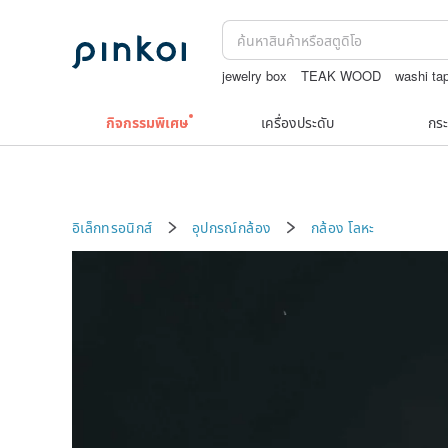
jewelry box
TEAK WOOD
washi ta
squareline 包包
boston bag
upcycl
กิจกรรมพิเศษ
เครื่องประดับ
กระ
อิเล็กทรอนิกส์
อุปกรณ์กล้อง
กล้อง
โลหะ