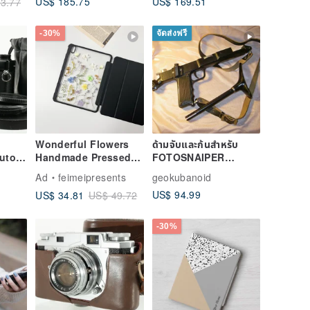
US$ 185.75
US$ 169.51
3.77
-30%
จัดส่งฟรี
Wonderful Flowers
ด้ามจับและก้นสำหรับ
uto-S
Handmade Pressed
FOTOSNAIPER
Lens
Flower iPad Case for
PHOTOSNIPER FS
Ad
feimeipresents
geokubanoid
rter
New iPad Air 11in
ZENIT-12S พร้อมเลนส์
US$ 94.99
US$ 34.81
US$ 49.72
13in
TAIR-3S
-30%