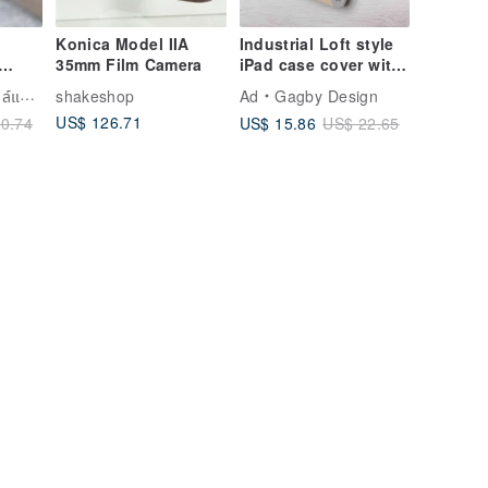
Konica Model IIA
Industrial Loft style
35mm Film Camera
iPad case cover with
on
stand for iPad mini 6
เวลา
shakeshop
Ad
Gagby Design
rap
pro 13 Air 6
US$ 126.71
US$ 15.86
0.74
US$ 22.65