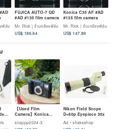
 #AD
FUJICA AUTO-7 QD
Konica C35 AF #AD
MINOLT
a
#AD #135 film camera
#135 film camera
#AD #13
งฟิล์ม
Mr. Rick | ร้านกล้องฟิล์ม
Mr. Rick | ร้านกล้องฟิล์ม
Mr. Rick 
US$ 186.64
US$ 147.89
US$ 88.
ยม
d
【Used Film
Nikon Field Scope
de
Camera】Konica
D=60p Eyepiece 30x
iPad
Field Supervisor
ts
snappp2024-3
Ad
shakeshop
in
Lens 28WB