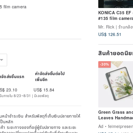
5 film camera
KONICA C35 EF
#135 film camer
Mr. Rick | ร้านกล้อ
US$ 126.51
สินค้ายอดนิ
-30%
ค่าจัดส่งชิ้นต่อไป
่าจัดส่งชิ้นแรก
เพิ่มอีก
S$ 23.10
US$ 15.84
ด้รับภายใน 8/23~8/31 | มีเลขพัสดุ
Green Grass an
หน้าชำระเงิน สำหรับพัสดุที่เก็บเงินปลายทางให้
Leaves Handma
เป็นหลัก
Pressed Flower 
Ad
feimeipresen
้า ระยะทางของที่อยู่ผู้รับปลายทาง และระยะ
Case iPad Air 11
าจริงอาจเปลี่ยนแปลงขึ้นอยู่กับวันที่ชำระเงินและ