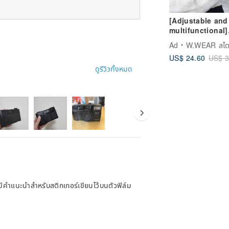
[Adjustable and
multifunctional]
Single hook nyl
Ad
W.WEAR สไตล์แห่ง
mobile phone st
US$ 24.60
US$ 3
mobile phone
ดูรีวิวทั้งหมด
lanyard
มีคำแนะนำสำหรับสติกเกอร์เขียนไว้บนตัวฟิล์ม