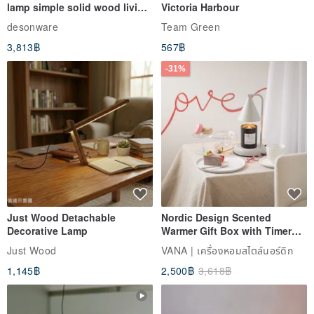
lamp simple solid wood living
Victoria Harbour
room sofa bedroom
desonware
Team Green
atmosphere lamp three-color
3,813฿
567฿
stepless dimming study lamp
-31%
Just Wood Detachable
Nordic Design Scented
Decorative Lamp
Warmer Gift Box with Timer
and Dimming Function | Metal
Just Wood
VANA | เครื่องหอมสไตล์นอร์ดิก
Wax Melter Warmer + Scented
1,145฿
2,500฿
3,618฿
Candle