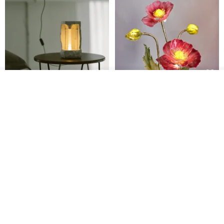
รอคิว
Ancient Roman column
Poppy flower (May Birth
View Shop
Cement table lamp industrial
Flower Light)
style clear water concrete
a long untiring stay
Bettina and Craft
night lamp atmosphere lamp
1,497฿
3,894฿
USB lamp decoration