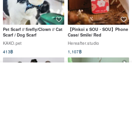
Pet Scarf // firefly/Clown // Cat
【Pinkoi x SOU・SOU】Phone
Scarf / Dog Scarf
Case/ Smile/ Red
KAKO.pet
Hereafter.studio
413฿
1,107฿
ดูสินค้าอื่นๆ ของดีไซเนอร์
View Shop
Original Mass-Produced Heart
【Simple Wooden Japanese
Declaration Lace Short-Sleeve
Wind Chime - small】Arty