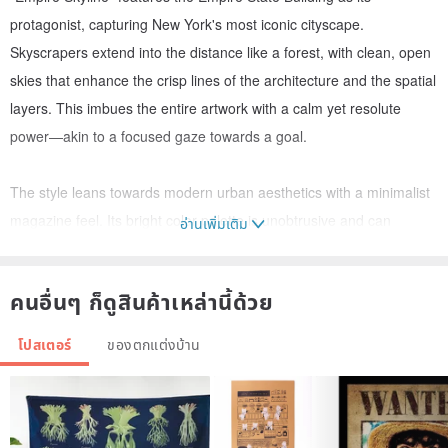
protagonist, capturing New York's most iconic cityscape.
Skyscrapers extend into the distance like a forest, with clean, open
skies that enhance the crisp lines of the architecture and the spatial
layers. This imbues the entire artwork with a calm yet resolute
power—akin to a focused gaze towards a goal.
The style leans towards modern urban aesthetics with a minimalist
magazine feel. Its bright color palette is unobtrusive and can
อ่านเพิ่มเติม
naturally integrate into most interior design styles. It symbolizes not
just a city view, but a lifestyle attitude of "pursuit, achievement, and
คนอื่นๆ ก็ดูสินค้าเหล่านี้ด้วย
vision," particularly suited for those who appreciate rational
aesthetics and the urban rhythm.
โปสเตอร์
ของตกแต่งบ้าน
Recommended for placement above the sofa in the living room, in
studies, offices, conference rooms, or executive spaces. It is also
ideal for commercial areas such as studios, reception areas, or co-