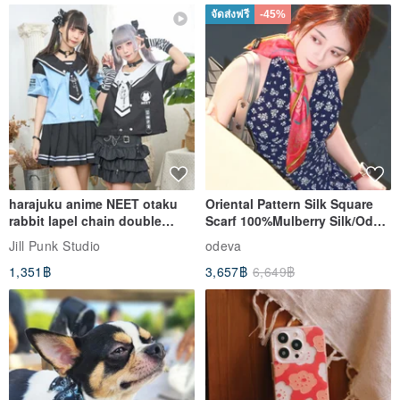
จัดส่งฟรี
-45%
harajuku anime NEET otaku
Oriental Pattern Silk Square
rabbit lapel chain double
Scarf 100%Mulberry Silk/Ode
breasted sailor top JJ2540
to the Yi Tribe–Courage
Jill Punk Studio
odeva
1,351฿
3,657฿
6,649฿