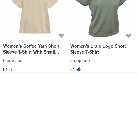
Women's Coffee Yarn Short
Women's Little Logo Short
Sleeve T-Shirt With Small
Sleeve T-Shirt
Logo Description – Coffee y
blueplace
blueplace
615฿
615฿
-25%
รอคิว
View Shop