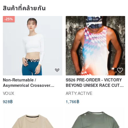
สินค้าที่คล้ายกัน
-25%
Non-Returnable /
SS26 PRE-ORDER - VICTORY
Asymmetrical Crossover
BEYOND UNISEX RACE CUT
Cropped Sweat-Wicking Top
TANK
VOUX
ARTY:ACTIVE
(Women's) - Perpetual Day
928฿
1,766฿
White