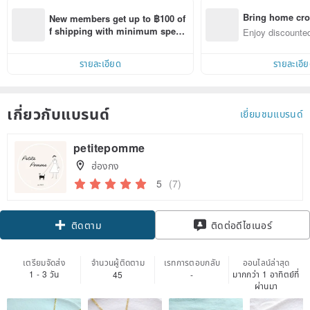
Bring home cro
New members get up to ฿100 of
n with ease
f shipping with minimum spen
Enjoy discounted
d on their first Pinkoi app order 
ct cross-border 
within 7 days!
รายละเอียด
รายละเอี
เกี่ยวกับแบรนด์
เยี่ยมชมแบรนด์
petitepomme
ฮ่องกง
5
(7)
Claim coupon
ติดต่อดีไซเนอร์
ติดตาม
เตรียมจัดส่ง
จำนวนผู้ติดตาม
เรทการตอบกลับ
ออนไลน์ล่าสุด
1 - 3 วัน
มากกว่า 1 อาทิตย์ที่
45
-
ผ่านมา