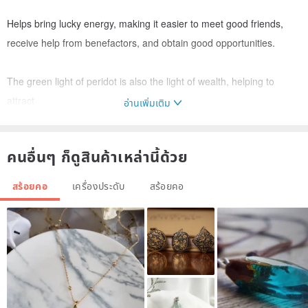
Helps bring lucky energy, making it easier to meet good friends,
receive help from benefactors, and obtain good opportunities.
The green light of peridot is also the light of wealth, helping to
attract
อ่านเพิ่มเติม
wealth energy. Helps dispel tension, anxiety, depression, and
คนอื่นๆ ก็ดูสินค้าเหล่านี้ด้วย
negative energy, bringing fresh, cheerful positive energy, calming
nerves, and promoting restful sleep.
สร้อยคอ
เครื่องประดับ
สร้อยคอ
Friendly reminder: Natural crystals may have inclusions, irregular
cuts/shapes, white flocculent inclusions, etc.
Handmade in HK