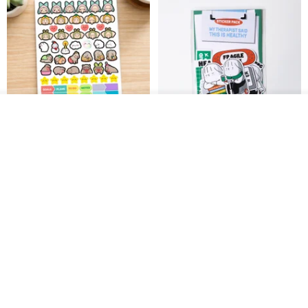
วางในรถเข็น
ถูกใจ
View Shop
สติกเกอร์ | เอลล่าโน๊ต
เซ็ตสติกเกอร์ MY THERAPIST
SAID THIS IS HEALTHY
SISIDEA
ease around
60฿
280฿