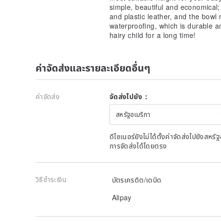
this page to choose the wood color. Please be sure t
simple, beautiful and economical;
before payment. After payment, we will not provide th
and plastic leather, and the bowl 
changing the wood color, and changing the bowl. Th
waterproofing, which is durable 
product, and the seven-day appreciation period does
hairy child for a long time!
This product is purely hand-made, so it cannot be a
produced by automated machines. The decorative ho
may be burrs but not scratches. Paint treatment, lo
ค่าจัดส่งและรายละเอียดอื่นๆ
mildew, please do not buy if you cannot accept it.
[Product name] X-shaped dog dining table
ค่าจัดส่ง
จัดส่งไปยัง：
【Number of mouths】Single mouth
สหรัฐอเมริกา
[Wood color] Natural white oak, golden teak, Mandhel
the different degree of color rendering of each scree
ดีไซเนอร์ยังไม่ได้ตั้งค่าจัดส่งไปยังส
difference between the photo wood color and the act
การจัดส่งได้โดยตรง
color will be shipped as the actual wood color. allow)
【Bowl】A No. 1 white iron bowl is attached (diamete
วิธีชำระเงิน
บัตรเครดิต/เดบิด
water.)
Alipay
【Material】Chongxin board
★SGS test conforms to the low formaldehyde standard