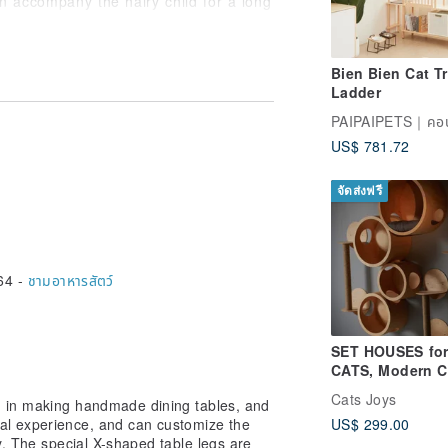
an accompany the hairy child for a long
Bien Bien Cat Tr
tainless Stainless Steel Bowl,
Ladder
oberman, Collie, Dalmatian, Afghan
, Great Pyrenees, St. Bernards,
untain Dogs and other medium-sized
US$ 781.72
nt and joint health, the dog no longer
 or bow your head to eat hard! As long
ou can easily eat, which not only
จัดส่งฟรี
ut also reduces stomach discomfort,
reat boon for old and fat dogs.
64 -
ชามอาหารสัตว์
able table height can measure the
ands on four feet as a reference; or
and on four feet to eat , The spine is
ch the height of the bowl mouth, and the
SET HOUSES fo
of the dining table. (As shown in the
CATS, Modern C
Furniture, Gift f
Cats Joys
in making handmade dining tables, and
Lover, Cat Gift, 
al experience, and can customize the
US$ 299.00
Hou
each type of bowl rack, please go to
y. The special X-shaped table legs are