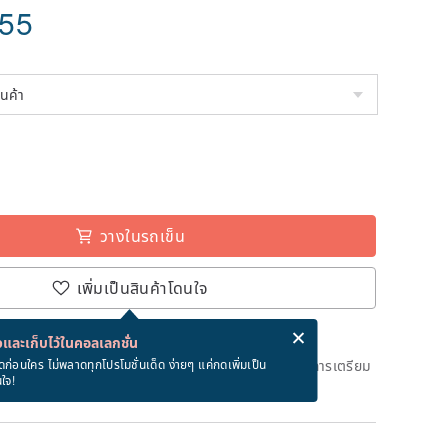
.55
วางในรถเข็น
เพิ่มเป็นสินค้าโดนใจ
่ง eCard ฟรีเมื่อซื้อสินค้า!
eCard คืออะไร?
และเก็บไว้ในคอลเลกชั่น
ึงวันที่จะจัดส่งสินค้า จะใช้เวลาประมาณ 3 วันทางการในการเตรียม
ดก่อนใคร ไม่พลาดทุกโปรโมชั่นเด็ด ง่ายๆ แค่กดเพิ่มเป็น
นใจ!
ด)