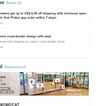
ลด
ทั้งหมด (2)
bers get up to US$ 6.00 off shipping with minimum spen
ir first Pinkoi app order within 7 days!
ยด
ome cross-border design with ease
scounted shipping for select cross-border items
ยด
ด์
เยี่ยมชมแบรนด์
MOMOCAT