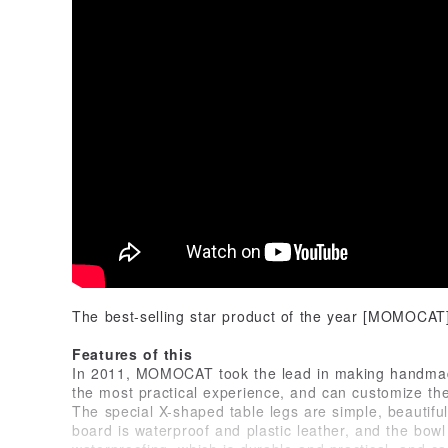
The best-selling star product of the year [MOMOCAT
Features of this
In 2011, MOMOCAT took the lead in making handmad
the most practical experience, and can customize the
The special X-shaped table legs are simple, beautifu
board is waterproof and plastic leather, and the bowl