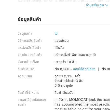
waterproofing, which is durable and practical, and c
time!
Why buy a dining table?
ข้อมูลสินค้า
No.1 Bowl Medium and Large Dog Dining Table with S
Suitable for Labrador, Golden Retriever, Squirrel, D
Hound, Boxer, Akita, German Wolf Dogs, Great Danes
Bernese Mountains, Tibetan Mastiffs, Caucasian Mo
วัสดุสินค้า
ไม้
and large dogs, to protect your dog's bone developme
วิธีการผลิตสินค้า
แฮนด์เมด
needs to squat down to focus on Press your forefoot
as you stand on all fours and lean forward a little, y
แหล่งผลิตสินค้า
ไต้หวัน
reduces the burden on the hip joints and muscles, b
จุดเด่นของสินค้า
บริการสั่งทำพิเศษเฉพาะลูกค้า
indigestion, choking and vomiting, etc. It is also a g
จำนวนในสต๊อก
มากกว่า 10 ชิ้น
How to choose the right height?
อันดับสินค้า
No.8,260 -
ของใช้สัตว์เลี้ยง
| No.3
Accept the height order of more than 30cm, the suit
height from the ground to the armpit when the dog st
ความนิยม
ถูกชม 2,110 ครั้ง
use a book to elevate the bowl to allow the dog to st
จำหน่ายไปแล้ว 3 ชิ้น
in a horizontal state, the chin and neck will not tou
มี 5 คนถูกใจ
height of the bowl mouth to the ground is the height 
สินค้าที่จำหน่าย
สินค้าต้นฉบับ
picture in the Buying Guide)
รายละเอียดย่อยของ
In 2011, MOMOCAT took the lead 
special attention items
สินค้า
has accumulated the most practic
There are individual product pages for the height of 
most suitable height for your bab