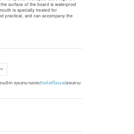
o confirm the content of the product
 the surface of the board is waterproof
e service of modifying the order,
mouth is specially treated for
is product is a customized handmade
and practical, and can accompany the
 not apply.
s precise and perfect as mass-
les cannot be edge-sealed. There
ng-term immersion in water may cause
ing (three colors are optional) (due to
n, there may be a slight color
หรัฐอเมริกา คุณสามารถกด
ติดต่อดีไซเนอร์
สอบถาม
ual wood color, and the actual wood
r 20cm, depth 8.5cm, can hold feed or
, the special favorite board, has no