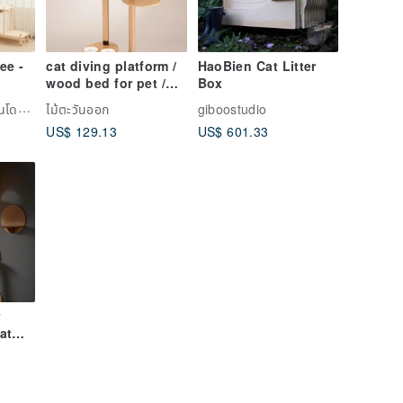
ee -
cat diving platform /
HaoBien Cat Litter
wood bed for pet /
Box
pet bowl / cat bowl
PAIPAIPETS｜คอนโดแมว・ตู้เก็บกระบะทรายแมว・เฟอร์นิเจอร์สัตว์เลี้ยง
ไม้ตะวันออก
giboostudio
US$ 129.13
US$ 601.33
r
at
or Cat
Cat