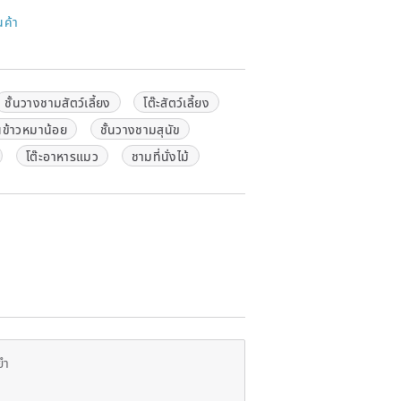
ot easy to absorb moisture and soften!
นค้า
r (non-cheap Boli veneer), permanent
terproof, so it will not fall off the
 cloth! Clean and sanitize!
ling, rounded and thick corners, do not
fer!
ชั้นวางชามสัตว์เลี้ยง
โต๊ะสัตว์เลี้ยง
ินข้าวหมาน้อย
ชั้นวางชามสุนัข
diameter of the bowl mouth is about
โต๊ะอาหารแมว
ชามที่นั่งไม้
iron bowl is about 285g
ยำ