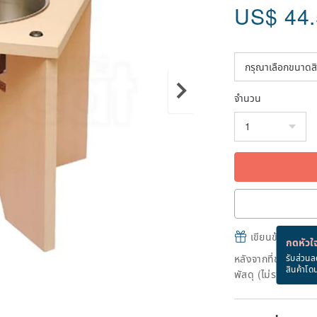
US$
44
จำนวน
เขียนข้อความและส
กดหัวใจ
หลังจากที่ชำระเงินถ
รับส่วนล
สินค้าโด
พัสดุ (ไม่รวมวันหยุ