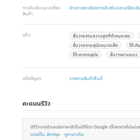
pungent odor, high load-bearing solid wood strips, n
การคืนเงินและเปลี่ยน
อ่านรายละเอียดการคืนเงินและเปลี่ยนสิ
★Imitation wood-colored plastic double-sided venee
สินค้า
waterproof and no odor absorption (non-pine painted wa
paint), spit hair can be brushed with vegetable melon
★The first system of furniture plastic thick edge sea
แท็ก
cut hands, do not fall off, the texture is better and sa
ชั้นวางจานความสูงที่กำหนดเอง
ชั้นวางชามสุนัขขนาดเล็ก
โต๊ะก
[Size] length 30cm x depth 30cm x height 30cm, the 
20cm
โต๊ะอาหารสุนัข
ชั้นวางชามแมว
[Weight] The bowl rack is about 950g, and the white 
【Origin】Handmade in Taiwan
แจ้งปัญหา
รายงานสินค้าชิ้นนี้
คะแนนรีวิว
มีรีวิวบางส่วนแปลภาษาอัตโนมัติโดย Google เนื้อหาอาจไม่แม่น
แปลเป็น อังกฤษ
ดูภาษาเดิม