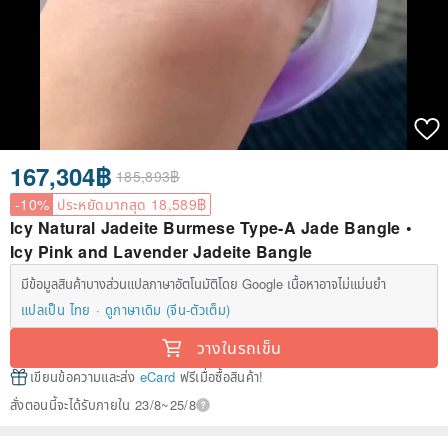
167,304฿
185,893฿
-10%
ประหยัดมากสุด 18,589฿
Icy Natural Jadeite Burmese Type-A Jade Bangle •
Icy Pink and Lavender Jadeite Bangle
มีข้อมูลสินค้าบางส่วนแปลภาษาอัตโนมัติโดย Google เนื้อหาอาจไม่แม่นยำ
แปลเป็น ไทย
ดูภาษาเดิม (จีน-ตัวเต็ม)
วางในรถเข็น
เขียนข้อความและส่ง
eCard
ฟรีเมื่อซื้อสินค้า!
สั่งตอนนี้จะได้รับภายใน 23/8~25/8