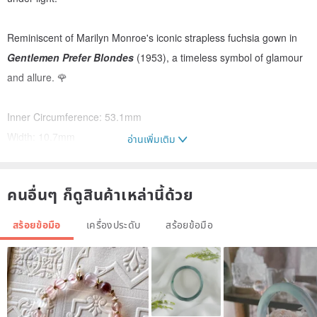
Reminiscent of Marilyn Monroe's iconic strapless fuchsia gown in
Gentlemen Prefer Blondes
(1953), a timeless symbol of glamour
and allure. 🌹
Inner Circumference: 53.1mm
Width: 10.7mm
อ่านเพิ่มเติม
Thickness: 9mm
คนอื่นๆ ก็ดูสินค้าเหล่านี้ด้วย
✦
สร้อยข้อมือ
เครื่องประดับ
สร้อยข้อมือ
• Photos taken in natural daylight with a mobile phone, no filters.
• Please contact us for more product videos.
• All natural Type-A jadeite sold in our store is free of chemical