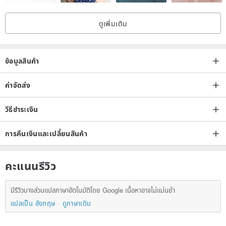
ดูเพิ่มเติม
• All sales are final; no returns or exchanges.
ข้อมูลสินค้า
ค่าจัดส่ง
วิธีชำระเงิน
การคืนเงินและเปลี่ยนสินค้า
คะแนนรีวิว
มีรีวิวบางส่วนแปลภาษาอัตโนมัติโดย Google เนื้อหาอาจไม่แม่นยำ
แปลเป็น อังกฤษ
ดูภาษาเดิม