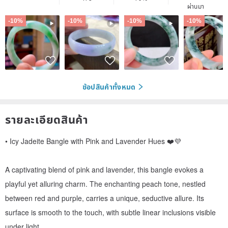
ผ่านมา
-10%
-10%
-10%
-10%
ช้อปสินค้าทั้งหมด
รายละเอียดสินค้า
• Icy Jadeite Bangle with Pink and Lavender Hues ❤️💜
A captivating blend of pink and lavender, this bangle evokes a
playful yet alluring charm. The enchanting peach tone, nestled
between red and purple, carries a unique, seductive allure. Its
surface is smooth to the touch, with subtle linear inclusions visible
under light.