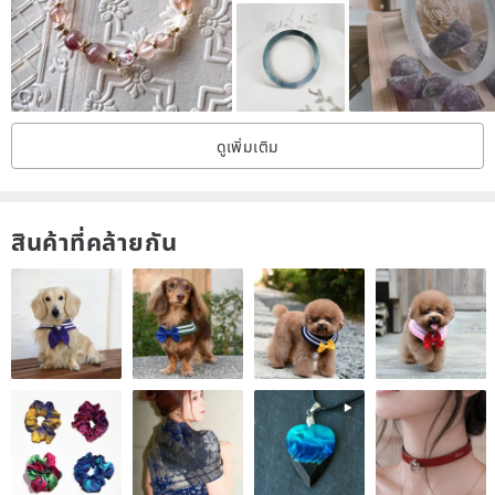
treatments. Natural characteristics such as wispy inclusions, stone
patterns, mineral inclusions, or minor cracks are considered normal
and not flaws.
ดูเพิ่มเติม
• Hong Kong Jadeite Identification Certificate can be provided upon
request.
สินค้าที่คล้ายกัน
• We have a large inventory not all pieces are photographed.
Please share your budget or preferences, and we will help you find
your ideal piece.
• In-person viewings are welcome by appointment only at our
studio.
• Items are listed on multiple platforms; please inquire before
placing an order.