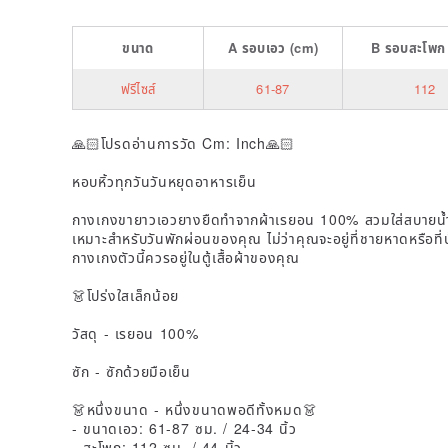
ขนาด
A
รอบเอว
(cm)
B
รอบสะโพก
ฟรีไซส์
61-87
112
🙏🏻โปรดอ่านการวัด Cm: Inch🙏🏻
หอบหิ้วทุกวันวันหยุดอาหารเย็น
กางเกงขายาวเอวยางยืดทำจากผ้าเรยอน 100% สวมใส่สบายน้ำ
เหมาะสำหรับวันพักผ่อนของคุณ ไม่ว่าคุณจะอยู่ที่ชายหาดหรือที่
กางเกงตัวนี้ควรอยู่ในตู้เสื้อผ้าของคุณ
👗โปร่งใสเล็กน้อย
วัสดุ - เรยอน 100%
ซัก - ซักด้วยมือเย็น
👗หนึ่งขนาด - หนึ่งขนาดพอดีทั้งหมด👗
- ขนาดเอว: 61-87 ซม. / 24-34 นิ้ว
- สะโพก: 112 ซม. / 44 นิ้ว