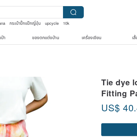
ana
กระเป๋าปิ๊กแป๊กญี่ปุ่น
upcycle
10k
เป๋า
ของตกแต่งบ้าน
เครื่องเขียน
เสื
Tie dye 
Fitting P
US$
40