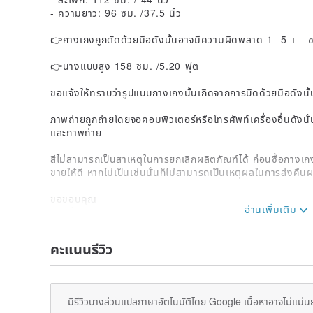
- ความยาว: 96 ซม. /37.5 นิ้ว
👉กางเกงถูกตัดด้วยมือดังนั้นอาจมีความผิดพลาด 1- 5 + - 
👉นางแบบสูง 158 ซม. /5.20 ฟุต
ขอแจ้งให้ทราบว่ารูปแบบกางเกงนั้นเกิดจากการบิดด้วยมือดังนั
ภาพถ่ายถูกถ่ายโดยจอคอมพิวเตอร์หรือโทรศัพท์เครื่องอื่นดังน
และภาพถ่าย
สีไม่สามารถเป็นสาเหตุในการยกเลิกผลิตภัณฑ์ได้ ก่อนซื้อกางเก
ขายให้ดี หากไม่เป็นเช่นนั้นก็ไม่สามารถเป็นเหตุผลในการส่งคืนผ
ขอขอบคุณ
ท็อปปิ้งสตูดิโอ.
คะแนนรีวิว
มีรีวิวบางส่วนแปลภาษาอัตโนมัติโดย Google เนื้อหาอาจไม่แม่น