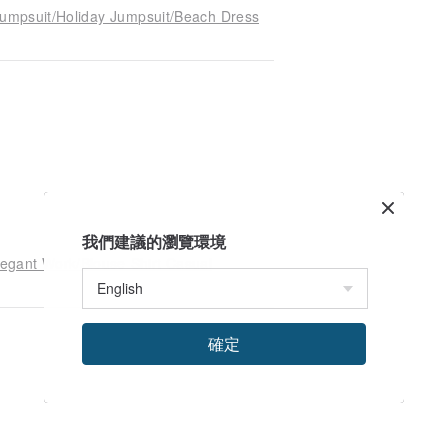
umpsuit/Holiday Jumpsuit/Beach Dress
我們建議的瀏覽環境
egant Work/Blouse Shirt Casual
確定