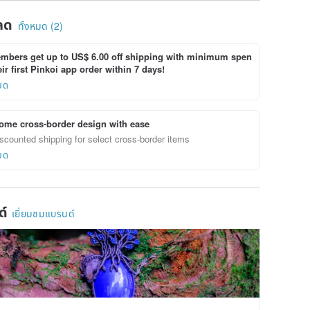
ลด
ทั้งหมด (2)
bers get up to US$ 6.00 off shipping with minimum spen
ir first Pinkoi app order within 7 days!
ยด
ome cross-border design with ease
scounted shipping for select cross-border items
ยด
ด์
เยี่ยมชมแบรนด์