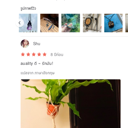
รูปภาพรีวิว
Shu
8 ปีก่อน
auality ดี ~ รักมัน!
แปลจาก ภาษาอังกฤษ