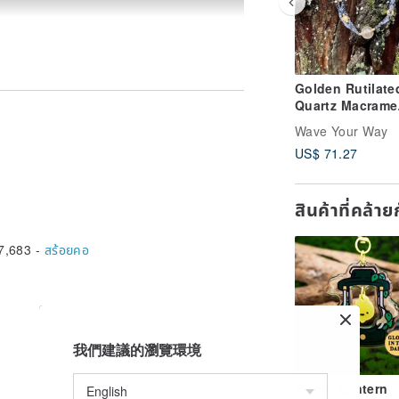
Golden Rutilate
Quartz Macrame
Jewelry
Wave Your Way
US$ 71.27
สินค้าที่คล้า
chhiking journey beginning from
ss a small macrame workshop in a local
7,683 -
สร้อยคอ
feel so amazed of the macrame knotting
them into one of a kind of art pieces.
er I travel to
我們建議的瀏覽環境
Elvish Lantern