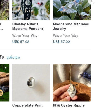
d
Himalay Quartz
Moonstone Macrame
Moonst
Macrame Pendant
Jewelry
Labrado
Jewelry
Wave Your Way
Wave Your Way
Wave Yo
US$ 57.02
US$ 57.02
US$ 4,4
ยกัน
ดูเพิ่มเติม
Copperplate Print
蚵漪 Oyster Ripple