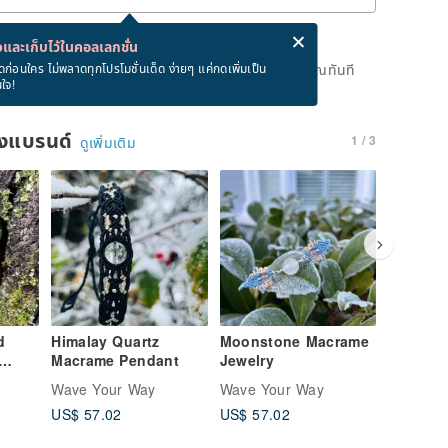
่ง eCard ฟรีเมื่อซื้อสินค้า!
eCard คืออะไร?
และเก็บไว้ในคอลเลกชั่น
ดแล้ว แต่คุณสามารถกดปุ่ม "รอคิว" และเราจะแจ้งเตือนคุณทันที
ดก่อนใคร ไม่พลาดทุกโปรโมชั่นเด็ด ง่ายๆ แค่กดเพิ่มเป็น
นใจ!
าย
ของแบรนด์
1 / 3
ดูเพิ่มเติม
d
Himalay Quartz
Moonstone Macrame
Moonst
Macrame Pendant
Jewelry
Labrado
Jewelry
Wave Your Way
Wave Your Way
Wave Yo
US$ 57.02
US$ 57.02
US$ 4,4