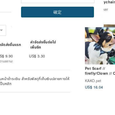
Acrylic Keychain
Glows in the Da
John Moniker
確定
US$ 17.70
ค่าจัดส่งชิ้นต่อไป
่าจัดส่งชิ้นแรก
เพิ่มอีก
S$ 9.90
US$ 3.30
ิดตามสถานะ
Pet Scarf //
firefly/Clown // 
Scarf / Dog Scar
หน้าชำระเงิน สำหรับพัสดุที่เก็บเงินปลายทางให้
KAKO.pet
เป็นหลัก
US$ 16.04