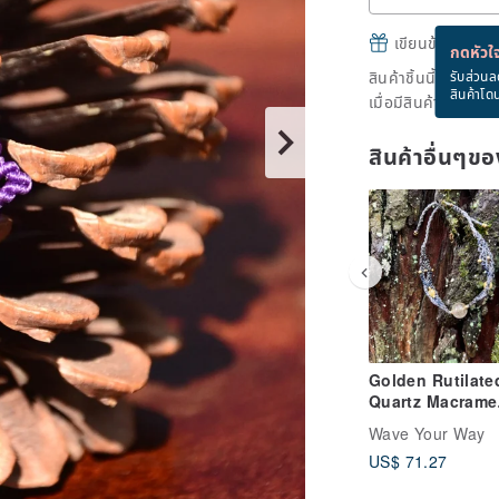
เขียนข้อความและส
กดหัวใจ
สินค้าชิ้นนี้ขายหม
รับส่วนล
สินค้าโด
เมื่อมีสินค้าพร้อมข
สินค้าอื่นๆ
Golden Rutilate
Quartz Macrame
Jewelry
Wave Your Way
US$ 71.27