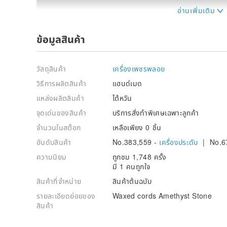
ข้อมูลสินค้า
วัสดุสินค้า
เครื่องเพชรพลอย
วิธีการผลิตสินค้า
แฮนด์เมด
แหล่งผลิตสินค้า
ไต้หวัน
Om Ethnic Handicraft
จุดเด่นของสินค้า
บริการสั่งทำพิเศษเฉพาะลูกค้า
I like travel and handmade. In 2013, I went on a hit
จำนวนในสต๊อก
เหลือเพียง 0 ชิ้น
Xinjiang , to Tibet , and arrived Nepal. I came acro
อันดับสินค้า
No.383,559 -
เครื่องประดับ
| No.6
family home in Pokhara Village. I was and am still 
techniques, with only thread and stone, you can turn 
ความนิยม
ถูกชม 1,748 ครั้ง
Since then, I like making macrame accessories wherev
มี 1 คนถูกใจ
สินค้าที่จำหน่าย
สินค้าต้นฉบับ
รายละเอียดย่อยของ
Waxed cords Amethyst Stone
สินค้า