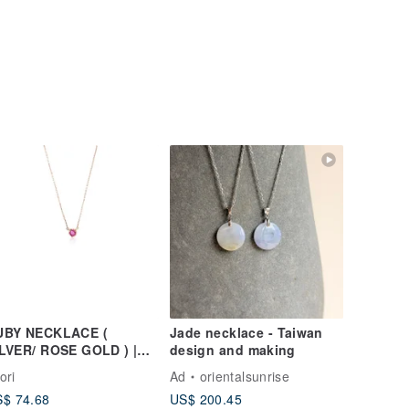
UBY NECKLACE (
Jade necklace - Taiwan
LVER/ ROSE GOLD ) |
design and making
IRTHSTONE OF JULY
ori
Ad
orientalsunrise
$ 74.68
US$ 200.45