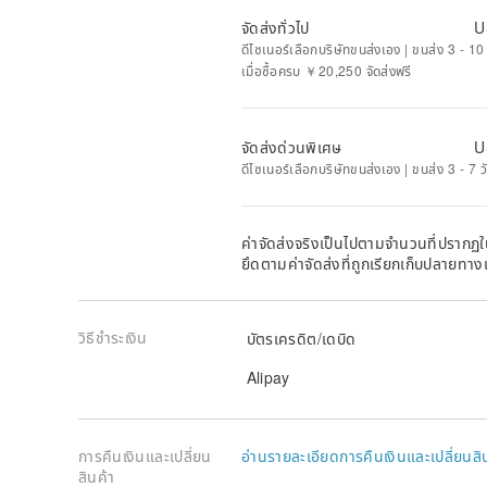
จัดส่งทั่วไป
U
☆ Yume staff blog “Yume beans staff diary”
yumebea
ดีไซเนอร์เลือกบริษัทขนส่งเอง | ขนส่ง 3 - 10
เมื่อซื้อครบ ￥20,250 จัดส่งฟรี
☆ Instagram
www.instagram.com/yume_beans/
จัดส่งด่วนพิเศษ
U
ดีไซเนอร์เลือกบริษัทขนส่งเอง | ขนส่ง 3 - 7 
ค่าจัดส่งจริงเป็นไปตามจำนวนที่ปรากฏใน
ยึดตามค่าจัดส่งที่ถูกเรียกเก็บปลายทาง
วิธีชำระเงิน
บัตรเครดิต/เดบิด
Alipay
การคืนเงินและเปลี่ยน
อ่านรายละเอียดการคืนเงินและเปลี่ยนสิ
สินค้า