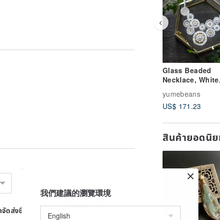
hedron 3mm×3mm/tetradecahedron
Glass Beaded
Necklace, White
Shape imaged Li
yumebeans
US$ 171.23
t 6g
สินค้ายอดนิ
ster (5 cm) are available free of
urchased on the Yume beans shop site.
我們建議的瀏覽環境
ค่าจัดส่งชิ้นต่อไป
่าจัดส่งชิ้นแรก
เพิ่มอีก
t.com