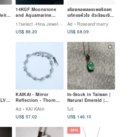
e
14KGF Moonstone
สร้อยคอพลอยเพอริดอท
deite
and Aquamarine
แท้ทรงหัวใจ ตัวเรือนเงิน
Necklace / Birthstone
แท้925
17select -Hina Jewelry-
Ad
Roseand'marry
ved
of June
US$ 88.20
US$ 68.09
in,
ine
KAIKAI - Mirror
In-Stock in Taiwan |
ILVER
Reflection - Thorn
Natural Emerald |
VER/
"Z" Titanium Steel
Pendant | Charm |
Ad
KAI KAI®
ไนริ
Necklace/Bracelet
Necklace | Made in
US$ 57.02
US$ 146.10
India | 925 Sterling
Silver
-30%