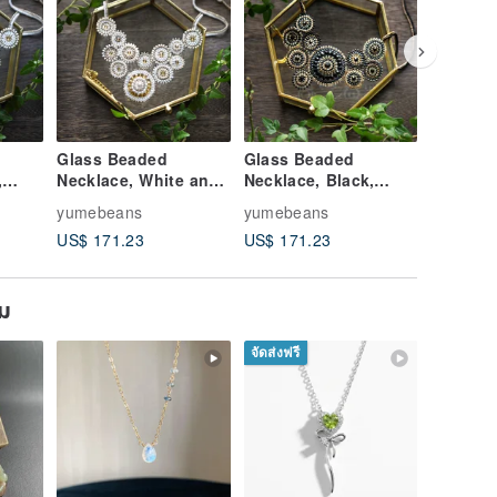
Glass Beaded
Glass Beaded
Glass B
,
Necklace, White and
Necklace, Black,
Necklace
ly
Gold, Shape imaged
Gold, Shape imaged
, Shape
yumebeans
yumebeans
yumebea
Lily
Chinese peony
Chinese
US$ 171.23
US$ 171.23
US$ 171
ยม
จัดส่งฟรี