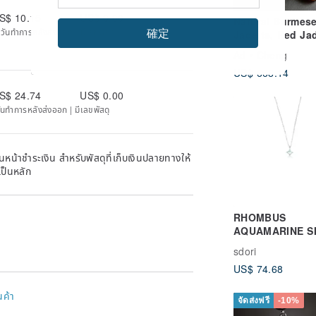
S$ 10.15
US$ 0.00
Natural Burmes
ns.hatenablog.com
確定
 วันทำการหลังส่งออก | มีเลขพัสดุ
Jadeite, Red Ja
Oil Green Jade,
Ad
Cheng
Exquisitely Car
US$ 668.14
Standing Guany
Willow-Branch
S$ 24.74
US$ 0.00
Guanyin, Medic
วันทำการหลังส่งออก | มีเลขพัสดุ
King Guanyin
หน้าชำระเงิน สำหรับพัสดุที่เก็บเงินปลายทางให้
เป็นหลัก
RHOMBUS
AQUAMARINE S
NECKLACE( SIL
sdori
ROSE GOLD ) |
US$ 74.68
AQUAMARINE
COLLECTION
นค้า
จัดส่งฟรี
-10%