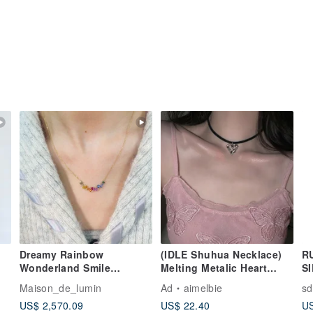
Dreamy Rainbow
(IDLE Shuhua Necklace)
R
Wonderland Smile
Melting Metalic Heart
SI
Necklace Colored
Choker Necklace - Silver
B
Maison_de_lumin
Ad
aimelbie
sd
Corundum Necklace 18K
Color
US$ 2,570.09
US$ 22.40
US
Gold