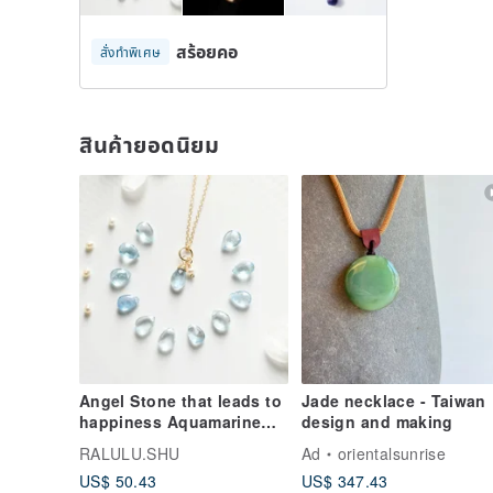
สร้อยคอ
สั่งทำพิเศษ
สินค้ายอดนิยม
Angel Stone that leads to
Jade necklace - Taiwan
happiness Aquamarine
design and making
and freshwater pearl
RALULU.SHU
Ad
orientalsunrise
necklace March
US$ 50.43
US$ 347.43
birthstone