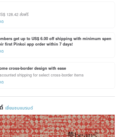
US$ 128.42 ส่งฟรี
ยด
bers get up to US$ 6.00 off shipping with minimum spen
ir first Pinkoi app order within 7 days!
ยด
ome cross-border design with ease
scounted shipping for select cross-border items
ยด
ด์
เยี่ยมชมแบรนด์