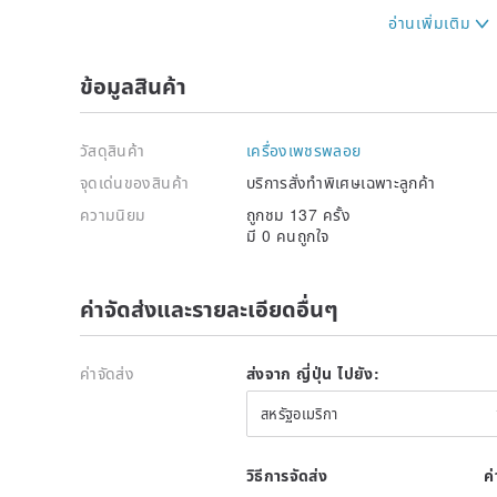
☆ ☆ ☆ ☆ ☆ ☆ ☆ ☆ ☆ ☆ ☆ ☆
【material】
ข้อมูลสินค้า
Hematite (regular hexahedron 3mm×3mm/tetradeca
2mm×2mm)
thread (silk)
วัสดุสินค้า
เครื่องเพชรพลอย
Vatican (genuine rhodium in alloy)
Chain (genuine rhodium in alloy)
จุดเด่นของสินค้า
บริการสั่งทำพิเศษเฉพาะลูกค้า
French coil (Stainless Steel)
ความนิยม
ถูกชม 137 ครั้ง
มี 0 คนถูกใจ
【size】
Motif part (excluding Vatican): 23mm x 18mm, weigh
Chain: 45cm, weight 2g
ค่าจัดส่งและรายละเอียดอื่นๆ
*This product comes with an attached chain.
*Changing the length of the chain and adding an adju
charge.
ค่าจัดส่ง
ส่งจาก ญี่ปุ่น ไปยัง:
The red coral necklace used for the torso can be p
สหรัฐอเมริกา
☆ Shop site
yumebeans.com/?pid=172253139
วิธีการจัดส่ง
ค
☆ Shop owner's blog "Omame Blog"
www.omame-ne