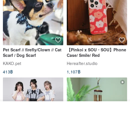
Pet Scarf // firefly/Clown // Cat
【Pinkoi x SOU・SOU】Phone
Scarf / Dog Scarf
Case/ Smile/ Red
KAKO.pet
Hereafter.studio
413฿
1,107฿
รอคิว
View Shop