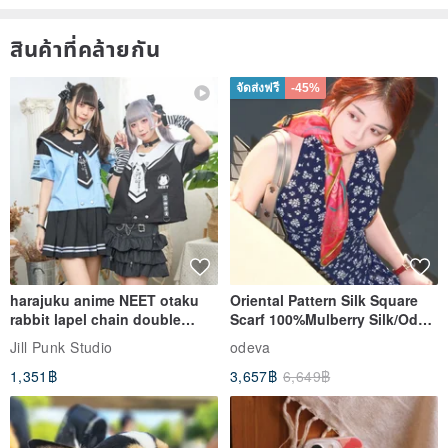
สินค้าที่คล้ายกัน
จัดส่งฟรี
-45%
harajuku anime NEET otaku
Oriental Pattern Silk Square
rabbit lapel chain double
Scarf 100%Mulberry Silk/Ode
breasted sailor top JJ2540
to the Yi Tribe–Courage
Jill Punk Studio
odeva
1,351฿
3,657฿
6,649฿