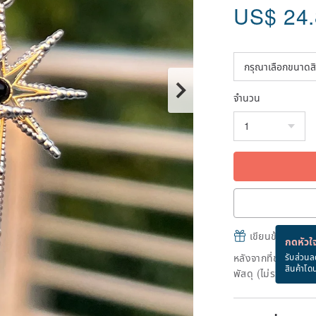
US$
24
จำนวน
เขียนข้อความและส
กดหัวใจ
หลังจากที่ชำระเงินถ
รับส่วนล
สินค้าโด
พัสดุ (ไม่รวมวันหยุ