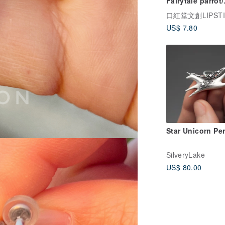
Fairytale parrot/
Transfer Sticker
US$ 7.80
Star Unicorn Pe
SilveryLake
US$ 80.00