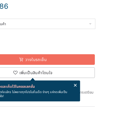
.86
วางในรถเข็น
เพิ่มเป็นสินค้าโดนใจ
่ง eCard ฟรีเมื่อซื้อสินค้า!
eCard คืออะไร?
และเก็บไว้ในคอลเลกชั่น
ึงวันที่จะจัดส่งสินค้า จะใช้เวลาประมาณ 5 วันทางการในการเตรียม
ดก่อนใคร ไม่พลาดทุกโปรโมชั่นเด็ด ง่ายๆ แค่กดเพิ่มเป็น
นใจ!
ด)