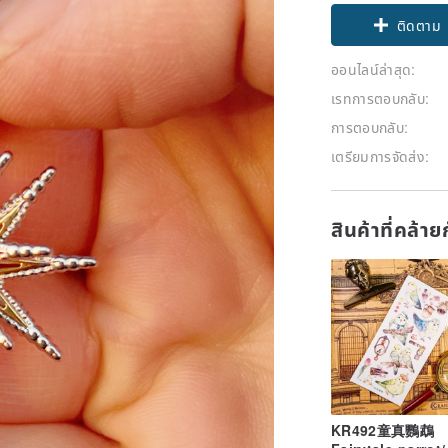
ติดตาม
ออนไลน์ล่าสุด:
เรทการตอบกลับ:
การตอบกลับ:
เตรียมการจัดส่ง:
สินค้าที่คล้า
KR492童真鸚鵡