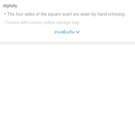
digitally.
＊The four sides of the square scarf are sewn by hand crimping.
* Comes with rumisu cotton storage bag.
-
อ่านเพิ่มเติม
Brand: rumisu
คนอื่นๆ ก็ดูสินค้าเหล่านี้ด้วย
Material: 100% silk
Size: 42 x 42 cm
ผ้าพันคอ
เครื่องประดับ
Origin: Turkey
-
【Brand Story】
"Rumisu" was founded in 2011 by a pair of sisters who love
illustration art. Sister Pinar Yegin graduated from the Department of