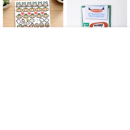
ดูสินค้าอื่นๆ ของดีไซเนอร์
View Shop
สติกเกอร์ | เอลล่าโน๊ต
เซ็ตสติกเกอร์ MY THERAPIST
SAID THIS IS HEALTHY
SISIDEA
ease around
60฿
280฿