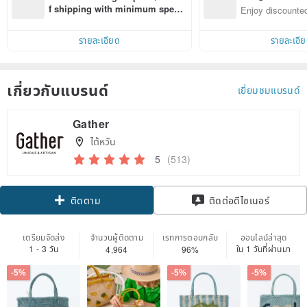
n with ease
f shipping with minimum spen
Enjoy discounted
d on their first Pinkoi app order 
ct cross-border 
within 7 days!
รายละเอียด
รายละเอี
เกี่ยวกับแบรนด์
เยี่ยมชมแบรนด์
Gather
ไต้หวัน
5
(513)
Claim coupon
ติดต่อดีไซเนอร์
ติดตาม
เตรียมจัดส่ง
จำนวนผู้ติดตาม
เรทการตอบกลับ
ออนไลน์ล่าสุด
1 - 3 วัน
ใน 1 วันที่ผ่านมา
4,964
96%
-5%
-5%
-5%