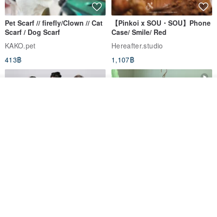
Pet Scarf // firefly/Clown // Cat
【Pinkoi x SOU・SOU】Phone
Scarf / Dog Scarf
Case/ Smile/ Red
KAKO.pet
Hereafter.studio
413฿
1,107฿
ดูสินค้าอื่นๆ ของดีไซเนอร์
View Shop
Original Mass-Produced Heart
【Simple Wooden Japanese
Declaration Lace Short-Sleeve
Wind Chime - small】Arty
Bow Tie Shirt Ruffle Love
style/ Minimalist/ Zen
Jill Punk Studio
Dionysus Artcrafts
High-Waist Short Skirt JJ2570
1,122฿
893฿