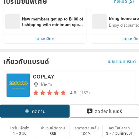
โปรโมชั่นพิเศษ
ทั้งหมด (2)
Bring home cro
New members get up to ฿100 of
n with ease
f shipping with minimum spen
Enjoy discounted
d on their first Pinkoi app order 
ct cross-border 
within 7 days!
รายละเอียด
รายละเอี
เกี่ยวกับแบรนด์
เยี่ยมชมแบรนด์
COPLAY
ไต้หวัน
4.9
(187)
Claim coupon
ติดต่อดีไซเนอร์
ติดตาม
เตรียมจัดส่ง
จำนวนผู้ติดตาม
เรทการตอบกลับ
ออนไลน์ล่าสุด
1 - 3 วัน
3 - 7 วันที่ผ่านมา
885
100%