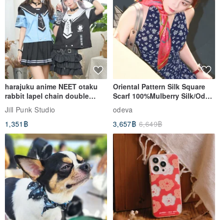
harajuku anime NEET otaku
Oriental Pattern Silk Square
rabbit lapel chain double
Scarf 100%Mulberry Silk/Ode
breasted sailor top JJ2540
to the Yi Tribe–Courage
Jill Punk Studio
odeva
1,351฿
3,657฿
6,649฿