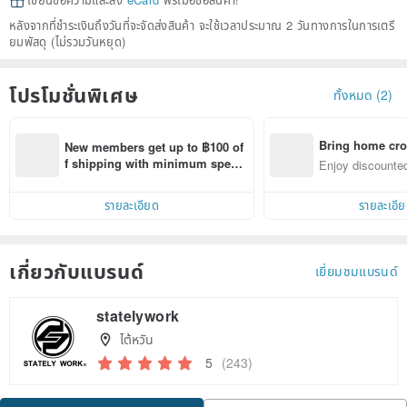
เขียนข้อความและส่ง
eCard
ฟรีเมื่อซื้อสินค้า!
หลังจากที่ชำระเงินถึงวันที่จะจัดส่งสินค้า จะใช้เวลาประมาณ 2 วันทางการในการเตรี
ยมพัสดุ (ไม่รวมวันหยุด)
โปรโมชั่นพิเศษ
ทั้งหมด (2)
Bring home cro
New members get up to ฿100 of
n with ease
f shipping with minimum spen
Enjoy discounted
d on their first Pinkoi app order 
ct cross-border 
within 7 days!
รายละเอียด
รายละเอี
เกี่ยวกับแบรนด์
เยี่ยมชมแบรนด์
statelywork
ไต้หวัน
5
(243)