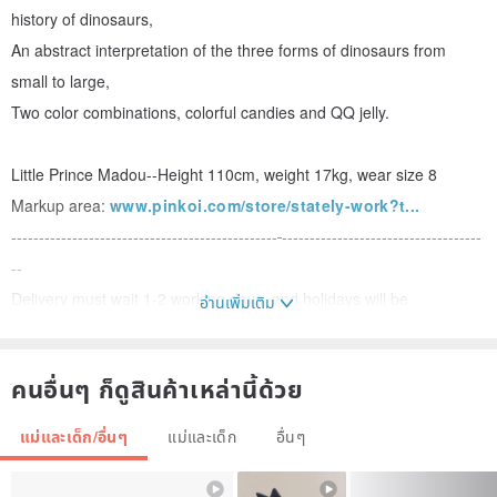
history of dinosaurs,
An abstract interpretation of the three forms of dinosaurs from
small to large,
Two color combinations, colorful candies and QQ jelly.
Little Prince Madou--Height 110cm, weight 17kg, wear size 8
Markup area:
www.pinkoi.com/store/stately-work?t...
------------------------------------------------
------------------------------------
--
Delivery must wait 1-2 working days, and holidays will be
อ่านเพิ่มเติม
postponed depending on the situation.
If the goods happen to be out of stock, the store will inform in
คนอื่นๆ ก็ดูสินค้าเหล่านี้ด้วย
advance, and the shipment will be delayed.
------------------------------------------------
------------------------------------
แม่และเด็ก/อื่นๆ
แม่และเด็ก
อื่นๆ
--
T シャツmale, ラウンドネック half sleeve, 100% コットン, コーマ