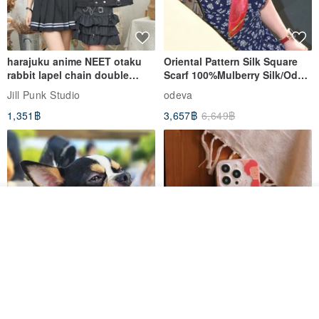
harajuku anime NEET otaku
Oriental Pattern Silk Square
rabbit lapel chain double
Scarf 100%Mulberry Silk/Ode
breasted sailor top JJ2540
to the Yi Tribe–Courage
Jill Punk Studio
odeva
1,351฿
3,657฿
6,649฿
วางในรถเข็น
ถูกใจ
View Shop
Pet Scarf // firefly/Clown // Cat
【Pinkoi x SOU・SOU】Phone
Scarf / Dog Scarf
Case/ Smile/ Red