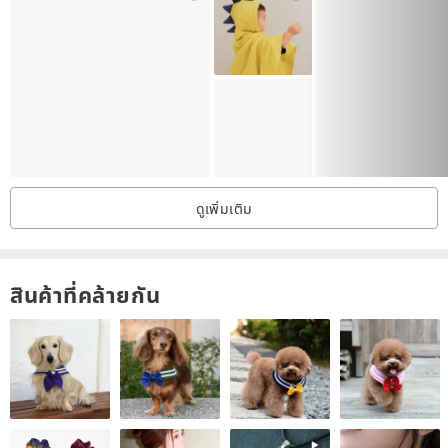
cotton, landless Tシャツ
Daughter, son, child, Pixar
/ Material/
Use 20-thick, 100% combed cotton.
/ Use and maintenance methods/
It is recommended to use a laundry bag on the back of the clothes
ดูเพิ่มเติม
and hand wash when washing
/ Origin /
Taiwan
สินค้าที่คล้ายกัน