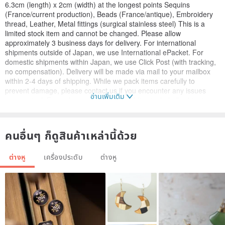
6.3cm (length) x 2cm (width) at the longest points Sequins
(France/current production), Beads (France/antique), Embroidery
thread, Leather, Metal fittings (surgical stainless steel) This is a
limited stock item and cannot be changed. Please allow
approximately 3 business days for delivery. For international
shipments outside of Japan, we use International ePacket. For
domestic shipments within Japan, we use Click Post (with tracking,
no compensation). Delivery will be made via mail to your mailbox
within 2-4 days of shipping. While we pack items carefully to
prevent damage, please contact us if you encounter any issues
อ่านเพิ่มเติม
upon arrival. For orders over 20,000 JPY (tax included), shipping
will be upgraded to a method with compensation. The specific
shipping method will be at our discretion. Simple gift wrapping is
available free of charge. Please specify the occasion in the
คนอื่นๆ ก็ดูสินค้าเหล่านี้ด้วย
comments. Handle with care as these are delicate items. Color
variations and irregular shapes in the materials are part of the
ต่างหู
เครื่องประดับ
ต่างหู
design. We do not prioritize uniformity in shape or color for antique
or current production items. They are sensitive to moisture. If they
become wet, gently pat them dry and allow them to air dry
completely. To prevent fading, store in a dark place. Be aware of
potential color transfer from the leather on the back; store
separately. The color and texture of the leather will change with
use. Please inquire in advance if you have any questions. If there
are any issues with the product, please contact us within 7 days of