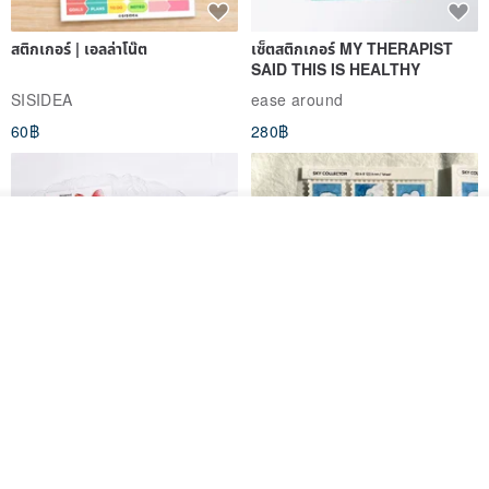
สติกเกอร์ | เอลล่าโน๊ต
เซ็ตสติกเกอร์ MY THERAPIST
SAID THIS IS HEALTHY
SISIDEA
ease around
60฿
280฿
วางในรถเข็น
ถูกใจ
View Shop
Big ribbon paper sticker
Sky Collector Seal sticker
DOASHOP
Fromto Studio
153฿
110฿