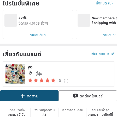
โปรโมชั่นพิเศษ
ทั้งหมด (3)
ส่งฟรี
New members ge
f shipping wit
ซื้อครบ 4,615฿ ส่งฟรี
d on their first
within 7 days!
รายละเอียด
รายละเอี
เกี่ยวกับแบรนด์
เยี่ยมชมแบรนด์
yo
ญี่ปุ่น
5
(1)
ติดตาม
ติดต่อดีไซเนอร์
เตรียมจัดส่ง
จำนวนผู้ติดตาม
เรทการตอบกลับ
ออนไลน์ล่าสุด
มากกว่า 7 วัน
มากกว่า 1 อาทิตย์ที่
34
-