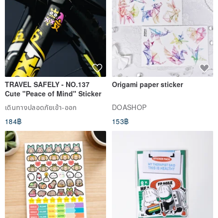
TRAVEL SAFELY - NO.137
Origami paper sticker
Cute "Peace of Mind" Sticker
เดินทางปลอดภัยเข้า-ออก
DOASHOP
184฿
153฿