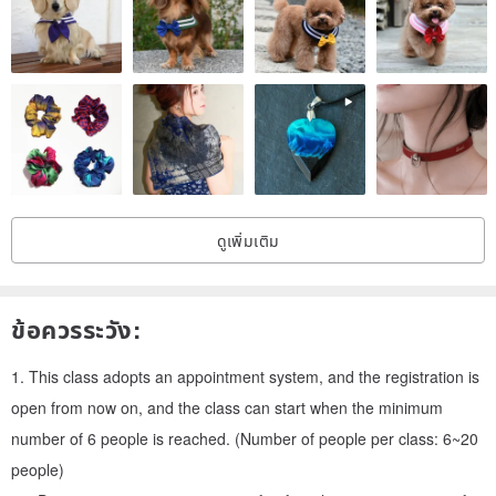
Sign up today – start at the minimum number of people
3D Printing Pen Course 1 Issue 8
Course fee: 1 person charge 2400 yuan
Number of students per class: 6~ 20 people
ดูเพิ่มเติม
ข้อควรระวัง:
1. This class adopts an appointment system, and the registration is
open from now on, and the class can start when the minimum
number of 6 people is reached. (Number of people per class: 6~20
people)