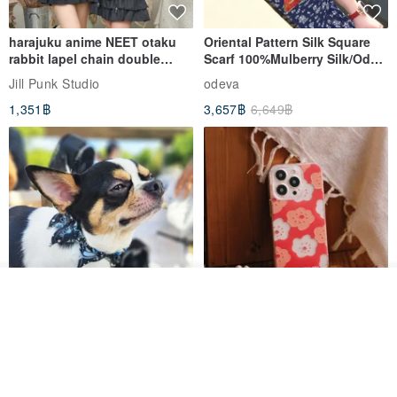
harajuku anime NEET otaku
Oriental Pattern Silk Square
rabbit lapel chain double
Scarf 100%Mulberry Silk/Ode
breasted sailor top JJ2540
to the Yi Tribe–Courage
Jill Punk Studio
odeva
1,351฿
3,657฿
6,649฿
ดูสินค้าอื่นๆ ของดีไซเนอร์
View Shop
Pet Scarf // firefly/Clown // Cat
【Pinkoi x SOU・SOU】Phone
Scarf / Dog Scarf
Case/ Smile/ Red
KAKO.pet
Hereafter.studio
413฿
1,107฿