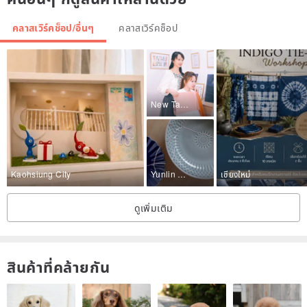
Camp Name: 3D Print Pen – Study Course
คลาสเวิร์คช็อป/อื่นๆ
คลาสเวิร์คช็อป
Camp Description: Use 3D printing pen to practice, train hand skills
and creativity, develop unlimited artistic potential, build children's
self-confidence and concentration.
New Taipei City
Kaohsiung City
Yunlin County
เชียงใหม่
Enrollment target: Elementary school (6~12 years old)
ดูเพิ่มเติม
Venue: 5th Floor, No. 3, No. 86, Yiwen 1st Street, Taoyuan District,
Taoyuan City
Class time: Every Monday, Wednesday / 13:30~15:00
สินค้าที่คล้ายกัน
Original price: 3200 yuan
Special price: 2400 yuan