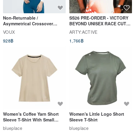
Non-Returnable /
SS26 PRE-ORDER - VICTORY
Asymmetrical Crossover
BEYOND UNISEX RACE CUT
Cropped Sweat-Wicking Top
TANK
VOUX
ARTY:ACTIVE
(Women's) - Perpetual Day
928฿
1,766฿
White
Women's Coffee Yarn Short
Women's Little Logo Short
Sleeve T-Shirt With Small
Sleeve T-Shirt
Logo Description – Coffee y
blueplace
blueplace