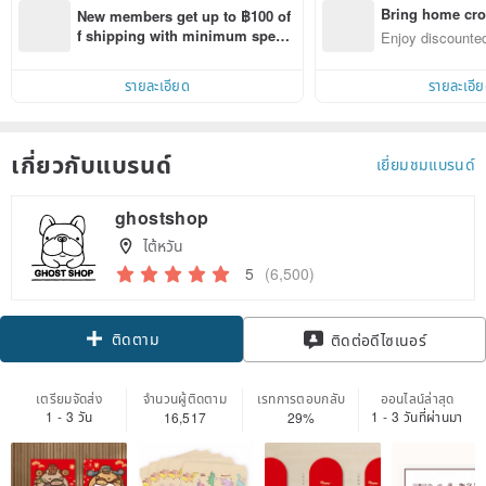
Bring home cro
New members get up to ฿100 of
n with ease
f shipping with minimum spen
Enjoy discounted
d on their first Pinkoi app order 
ct cross-border 
within 7 days!
รายละเอียด
รายละเอี
เกี่ยวกับแบรนด์
เยี่ยมชมแบรนด์
ghostshop
ไต้หวัน
5
(6,500)
ติดตาม
ติดต่อดีไซเนอร์
เตรียมจัดส่ง
จำนวนผู้ติดตาม
เรทการตอบกลับ
ออนไลน์ล่าสุด
1 - 3 วัน
1 - 3 วันที่ผ่านมา
16,517
29%