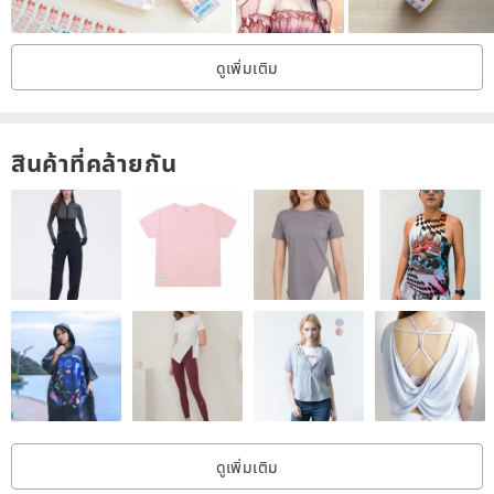
Designed by Ghost Shop
ดูเพิ่มเติม
Made in Taiwan
/ Designer and brand profile /
สินค้าที่คล้ายกัน
Ghost Shop x Ghost painting blessing, a French Bulldog themed
creative illustration brand, we believe that Fighting Dog is the
world's most humorous and cute animals, fascinated by the French
Bulldog expression, action, fat body, small G legs, Pig sounds ...
good at the pen and french dog expression and life combined with
the show in the creation, and illustrator designed a series of
Fighting pattern of the surrounding products.
Origin / manufacturing methods
Taiwan
ดูเพิ่มเติม