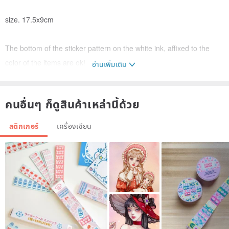
size. 17.5x9cm
The bottom of the sticker pattern on the white ink, affixed to the
color of the items are ok!
อ่านเพิ่มเติม
Sticked on the transparent items above the better Oh ~
คนอื่นๆ ก็ดูสินค้าเหล่านี้ด้วย
/ How to ues /
สติกเกอร์
เครื่องเขียน
■ affixed to the hand account, record life
■ pasted around the life, ex: phone case, glass bottles, switches,
mobile power ...
Using your own ideas, you will find more fun ways to behave: D