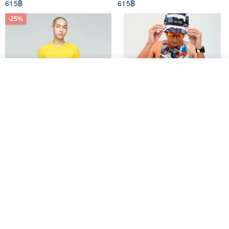
615฿
615฿
-25%
ดูสินค้าอื่นๆ ของดีไซเนอร์
View Shop
Father's Day Gift / Final Sale /
SS26 PRE-ORDER - RADICAL
Moisture-Wicking Jacquard
SPEED UNISEX RACE CUT
Trim Top (Men) - Marigold
TANK
VOUX
ARTY:ACTIVE
842฿
1,766฿
-25%