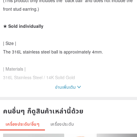
(This product only includes the "back ball" and does not include the
front stud earring.)
★ Sold individually
| Size |
The 316L stainless steel ball is approximately 4mm.
| Materials |
316L Stainless Steel / 14K Solid Gold
อ่านเพิ่มเติม
| Brand Philosophy |
MIESTILO is a Taiwanese designer brand specializing in light luxury
คนอื่นๆ ก็ดูสินค้าเหล่านี้ด้วย
jewelry. Each piece blends intricate design with enduring quality.
We carefully select hypoallergenic and skin-friendly materials like
เครื่องประดับ/อื่นๆ
เครื่องประดับ
316L surgical steel, 925 sterling silver, and 14K gold, adhering to