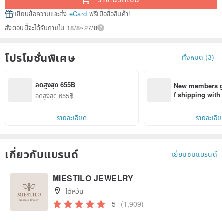
เขียนข้อความและส่ง
eCard
ฟรีเมื่อซื้อสินค้า!
สั่งตอนนี้จะได้รับภายใน 18/8~27/8
โปรโมชั่นพิเศษ
ทั้งหมด (3)
ลดสูงสุด 655฿
New members ge
f shipping wit
ลดสูงสุด 655฿
d on their first
within 7 days!
รายละเอียด
รายละเอี
เกี่ยวกับแบรนด์
เยี่ยมชมแบรนด์
MIESTILO JEWELRY
ไต้หวัน
5
(1,909)
Claim coupon