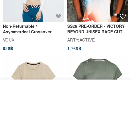
Non-Returnable /
SS26 PRE-ORDER - VICTORY
Asymmetrical Crossover
BEYOND UNISEX RACE CUT
Cropped Sweat-Wicking Top
TANK
VOUX
ARTY:ACTIVE
(Women's) - Perpetual Day
928฿
1,766฿
White
วางในรถเข็น
ถูกใจ
View Shop
Women's Coffee Yarn Short
Women's Little Logo Short
Sleeve T-Shirt With Small
Sleeve T-Shirt
Logo Description – Coffee y