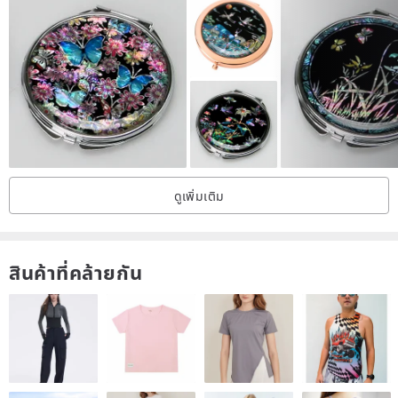
the craftsmanship standards of fine jewelry to create pieces
suitable for everyday wear.
MIESTILO translates to "My Style" in Spanish. Our aspiration is that
each piece of jewelry, from earrings to rings and necklaces,
transcends fleeting trends or overt luxury. We emphasize the
creation of personal style and refined details that elevate the
ordinary, adding highlights to a beautiful life. Making jewelry for
ดูเพิ่มเติม
daily life.
“ Adorning Every Moment with Refined Quality ”
สินค้าที่คล้ายกัน