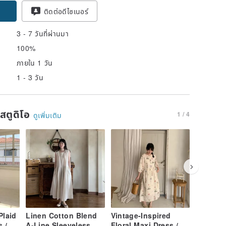
pon
ติดต่อดีไซเนอร์
3 - 7 วันที่ผ่านมา
100%
ภายใน 1 วัน
1 - 3 วัน
นสตูดิโอ
1 / 4
ดูเพิ่มเติม
Plaid
Linen Cotton Blend
Vintage-Inspired
Green P
 /
A-Line Sleeveless
Floral Maxi Dress /
/ Color-