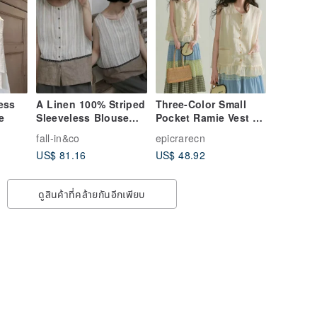
ess
A Linen 100% Striped
Three-Color Small
e
Sleeveless Blouse
Pocket Ramie Vest -
with Accent Piping
Artistic Retro
fall-in&co
epicrarecn
for an Adult Cute
Minimalist Sleeveless
US$ 81.16
US$ 48.92
Look - 260525-1
Vest Top
ดูสินค้าที่คล้ายกันอีกเพียบ