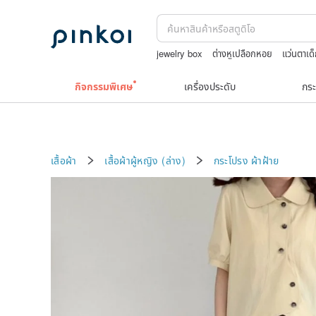
jewelry box
ต่างหูเปลือกหอย
แว่นตาเด
squareline 包包
Natural soap
กิจกรรมพิเศษ
เครื่องประดับ
กระ
เสื้อผ้า
เสื้อผ้าผู้หญิง (ล่าง)
กระโปรง
ผ้าฝ้าย