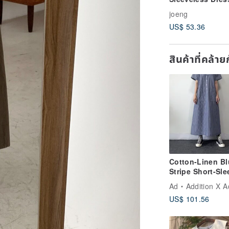
Slimming & Vers
joeng
Little Black Dres
US$ 53.36
Summer Age-
Reducing Tank 
สินค้าที่คล้า
Cotton-Linen Bl
Stripe Short-Sl
Dress
Ad
Addition X Addi
US$ 101.56