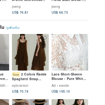
atile
Dress / Minimalist
Slimming Short-
Sleevele
joeng
joeng
joeng
s /
Solid Color Japanese
Sleeved Design / Tea
Fresh &
US$ 76.81
US$ 66.70
US$ 59.
Retro / Premium
Dress Style
Blouse
Dress
Textured Loose Fit
Slip Dress
ยกัน
ดูเพิ่มเติม
ue
2 Colors Ramie
Lace Short-Sleeve
New
eeved
Blouse - Pure White,
Spaghetti Strap
Ethereal Bridal Style
Dress | Artistic Retro
tion
epicrarecn
Ad
eande
Versatile Dress |
US$ 70.74
US$ 195.10
Elegant Resort Style
Long Dress