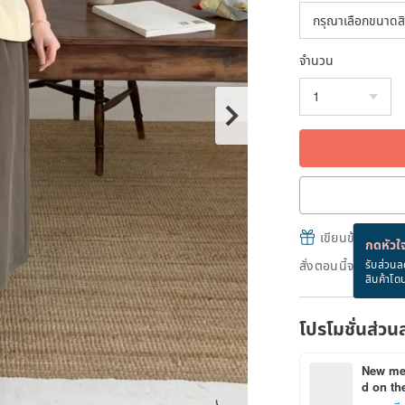
จำนวน
เขียนข้อความและส
กดหัวใจ
สั่งตอนนี้จะได้รับ
รับส่วนล
สินค้าโด
โปรโมชั่นส่วน
New mem
d on the