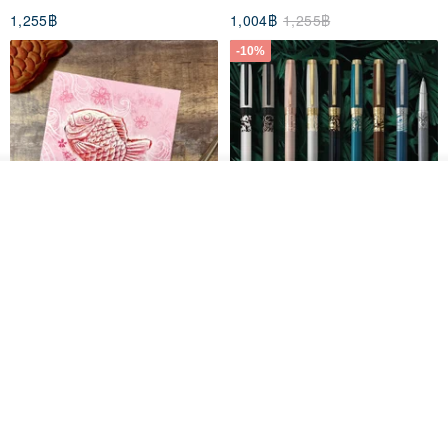
Available
1,255฿
1,004฿
1,255฿
< Crystal Purification >
-10%
Crystal comes from nature and has its unique magnetic field and
energy.
The bracelet can be placed in the clear quartz stone provided for
purification (preferably 4 hours or more) before you wear it. After
purification, the crystal energy is resonate with the wearer's
ดูสินค้าอื่นๆ ของดีไซเนอร์
View Shop
magnetic field, strengthening the positive energy.
Hand drawn food postcard
【Custom Gift】IWI Safari
————————
Rollerball Pen #GiftEngraving
phoebe-gallery
IWI
91฿
733฿
814฿
<Shipping>
[ Hong Kong | Macau | Taiwan | Mainland China ]
- shipped by SF Express, delivered in around 5 days.