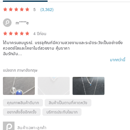
5
* Gift box
(3,362)
* White crystal stone
m*****e
* Maintenance card
4 ปีก่อน
ได้มาครบสมบูรณ์. บรรจุภัณฑ์มีความสวยงามและระมัดระวังเป็นอย่างยิ่ง
ควอตซ์ใสและไคยาไนต์สวยงาม คุ้มราคา
Color of the Gift box will be sent by random. Please tell us if you
ฉันรักมัน
need specific color of the gift box.
ขอบคุณสำหรับการบริการที่เป็นเลิศของคุณ
มากกว่านี้
ขอขอบคุณที่ทำผลิตภัณฑ์ที่ยอดเยี่ยมเช่นนี้ และรู้สึกยินดีเป็นอย่างยิ่งที่ซื้อจ
ากคุณ
แปลจาก ภาษาอังกฤษ
----------------
คุณภาพสินค้าดีมาก
สินค้าเป็นตามที่คาดหวัง
< Use and maintenance >
อยากสั่งซื้ออีกครั้ง
บริการประทับใจมาก
1. The gemstones come from nature and every beads is unique. So
สินค้าเฉพาะลูกค้า
it is not possible to have each bracelet to be 100% identical to the