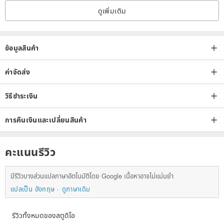
14K Gold Filled Initial Name Tag
ดูเพิ่มเติม
www.pinkoi.com/product/7urmdu8n
ข้อมูลสินค้า
ค่าจัดส่ง
วิธีชำระเงิน
Customised Name Tag
การคืนเงินและเปลี่ยนสินค้า
www.pinkoi.com/product/S7SMk3U5
คะแนนรีวิว
มีรีวิวบางส่วนแปลภาษาอัตโนมัติโดย Google เนื้อหาอาจไม่แม่นยำ
----------------
แปลเป็น อังกฤษ
ดูภาษาเดิม
< Packaging >
รีวิวทั้งหมดของสตูดิโอ