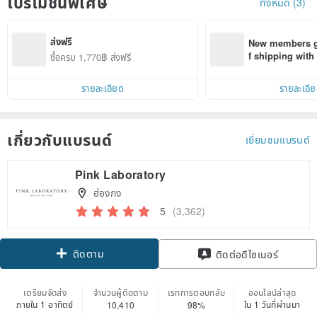
โปรโมชั่นพิเศษ
ทั้งหมด (3)
ส่งฟรี
New members ge
f shipping wit
ซื้อครบ 1,770฿ ส่งฟรี
d on their first
within 7 days!
รายละเอียด
รายละเอี
เกี่ยวกับแบรนด์
เยี่ยมชมแบรนด์
Pink Laboratory
ฮ่องกง
5
(3,362)
ติดตาม
ติดต่อดีไซเนอร์
เตรียมจัดส่ง
จำนวนผู้ติดตาม
เรทการตอบกลับ
ออนไลน์ล่าสุด
ภายใน 1 อาทิตย์
ใน 1 วันที่ผ่านมา
10,410
98%