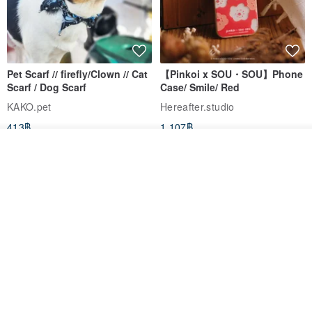
Pet Scarf // firefly/Clown // Cat
【Pinkoi x SOU・SOU】Phone
Scarf / Dog Scarf
Case/ Smile/ Red
KAKO.pet
Hereafter.studio
413฿
1,107฿
รอคิว
View Shop
Original Mass-Produced Heart
【Simple Wooden Japanese
Declaration Lace Short-Sleeve
Wind Chime - small】Arty