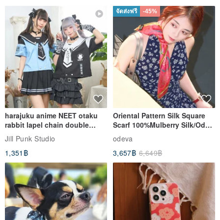
จัดส่งฟรี
-45%
harajuku anime NEET otaku
Oriental Pattern Silk Square
rabbit lapel chain double
Scarf 100%Mulberry Silk/Ode
breasted sailor top JJ2540
to the Yi Tribe–Courage
Jill Punk Studio
odeva
1,351฿
3,657฿
6,649฿