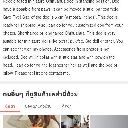
Needle felted miniature Chihuahua dog in standing position. Dog
have a posable front paws, it can be moved a little, par example
Give Five! Size of the dog is 5 cm (almost 2 inches). This dog is
ready for shipping. Also i can do for you customized dog from your
photos. Shorthaired or longhaired Chihuahua. This dog is very
suitable for miniature dolls like ob11, pukifee, Sto doll or other. You
can see they on my photos. Accessories from photos is not
included. Dog will in collar with a little star and with bow on the
head. I can do for yoi the leashes for her as well and the bed or
pillow. Please feel free to contact me.
คนอื่นๆ ก็ดูสินค้าเหล่านี้ด้วย
ตุ๊กตา
ของตกแต่งบ้าน
ตุ๊กตา