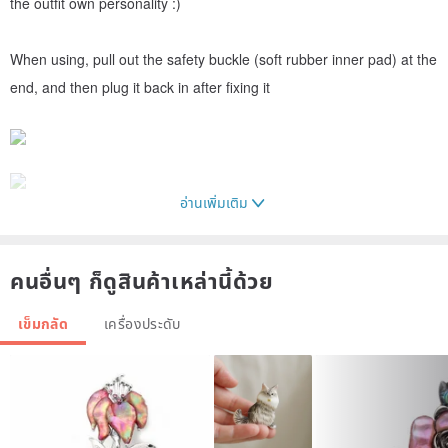
the outfit own personality :)
When using, pull out the safety buckle (soft rubber inner pad) at the
end, and then plug it back in after fixing it
อ่านเพิ่มเติม
คนอื่นๆ ก็ดูสินค้าเหล่านี้ด้วย
เข็มกลัด
เครื่องประดับ
▰▰▰▰▰▰𝐀𝐕𝐎𝐍▰▰▰▰▰▰
Avon, as everyone knows today, was actually the California
perfume company founded by David H. McConnell in New York in
1886. It was not renamed Avon until 1938. It has a history of more