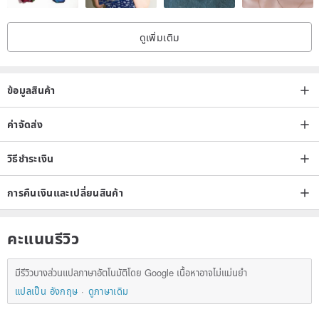
▰▰▰▰▰▰Details of Ancient Decoration▰▰▰▰▰▰
ดูเพิ่มเติม
Brand mark: © AVON
ข้อมูลสินค้า
Year: 1979 / 1980
Material: alloy plating, Stone, plastic
ค่าจัดส่ง
Size: milky white tulip about 1.7 × 6 cm, star about 1.4 × 5.8 cm
Condition: Excellent, slight signs of age
วิธีชำระเงิน
Remarks: The star type safety plug needs to pull the small bead at
การคืนเงินและเปลี่ยนสินค้า
the end to pull it out
คะแนนรีวิว
▰▰▰▰▰▰About the case▰▰▰▰▰▰
มีรีวิวบางส่วนแปลภาษาอัตโนมัติโดย Google เนื้อหาอาจไม่แม่นยำ
แปลเป็น อังกฤษ
ดูภาษาเดิม