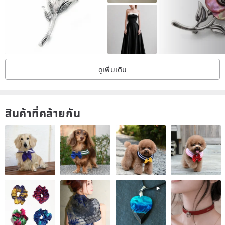
than 130 years and is currently the second largest perfume
company in the world. direct selling company.
Why did a company that started with perfume and cosmetics
eventually develop a jewelry business? In fact, from 1963, Avon’s
ดูเพิ่มเติม
branded jewelry was simply used as a gift or a gift for high-end
customers. From 1965, it was sold together with Avon products in
สินค้าที่คล้ายกัน
small quantities. sale.
The first wave of Avon jewelry published in March 1967, titled "The
Precious Pretenders".
Later, because Avon’s series of jewelry was so popular with
customers, since 1971, Avon’s catalog has a jewelry section~ Soon,
in 1975, Avon has become the largest contemporary jewelry
(Costume Jewelry) manufacturer.