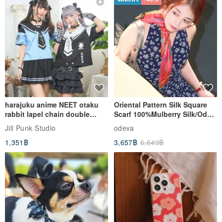
✧𝐈𝐈✧Ancient jewelry has gone through decades, even if it is a new
stock, it may not be in a new state,
Please communicate and
consider in detail
before purchasing.
✧𝐈𝐈𝐈✧If there are any flaws and traces of use in the ancient
decorations, they are all shown in the photos.
Please confirm
harajuku anime NEET otaku
Oriental Pattern Silk Square
carefully
before purchasing, and you are also welcome to write to
rabbit lapel chain double
Scarf 100%Mulberry Silk/Ode
inquire.
breasted sailor top JJ2540
to the Yi Tribe–Courage
Jill Punk Studio
odeva
1,351฿
3,657฿
6,649฿
✧𝐈𝐕✧Ancient ornaments have been roughly cleaned up before
they are sold, and excessive cleaning is not done. If there is any
repair or replacement of accessories, it will be explained in the
details.
✧𝐕✧The director will try his best to share the story of ancient