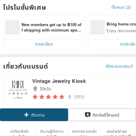
โปรโมชั่นพิเศษ
ทั้งหมด (2)
Bring home cro
New members get up to ฿100 of
n with ease
f shipping with minimum spen
Enjoy discounted
d on their first Pinkoi app order 
ct cross-border 
within 7 days!
รายละเอียด
รายละเอี
เกี่ยวกับแบรนด์
เยี่ยมชมแบรนด์
Vintage Jewelry Kiosk
ไต้หวัน
5
(553)
Claim coupon
ติดต่อดีไซเนอร์
ติดตาม
เตรียมจัดส่ง
จำนวนผู้ติดตาม
เรทการตอบกลับ
ออนไลน์ล่าสุด