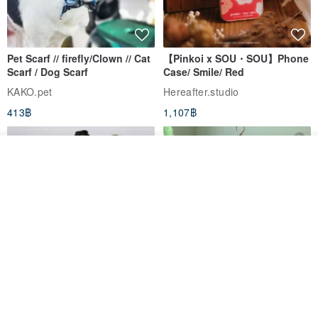
ornaments with you. If you have any questions about the details or
make corrections, please feel free to give us your advice.
Pet Scarf // firefly/Clown // Cat
【Pinkoi x SOU・SOU】Phone
✧𝐕𝐈✧There is a certain color difference
on the screen display of
Scarf / Dog Scarf
Case/ Smile/ Red
different devices
, welcome to confirm by letter, the director will
KAKO.pet
Hereafter.studio
provide shopping assistance as much as possible.
413฿
1,107฿
✧𝐕𝐈𝐈✧Follow to get
full coupons
, and evaluate after shopping to
ดูสินค้าอื่นๆ ของดีไซเนอร์
View Shop
get
discount coupons
(please grasp it).
✧𝐕𝐈𝐈𝐈✧Welcome to follow the Facebook and IG of the ancient
decoration case to receive the latest news and see more ancient
decoration stories.
Original Mass-Produced Heart
【Simple Wooden Japanese
✧𝐈𝐗✧The director provides
payment reservation service
,
Declaration Lace Short-Sleeve
Wind Chime - small】Arty
welcome to inquire.
Bow Tie Shirt Ruffle Love
style/ Minimalist/ Zen
Jill Punk Studio
Dionysus Artcrafts