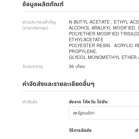
ข้อมูลผลิตภัณฑ์
◆Ingredients: organic solvent (colorless and non-toxic
◆Pigment: Use cosmetic-grade nano-pigment, which is
can use it with peace of mind
ส่วนประกอบสำคัญ
N-BUTYL ACETATE , ETHYL AC
◆Notes
(ภาษาอังกฤษ)
ALCOHOL·ARALKYL MODIFIED,
📌Only rub one layer thinly. Excessive thick coating 
POLYETHER MODIFIED TRISILO
and easy discoloration.
ETHYLACETATE
📌If the nail surface is not kept dry or the finger paint
POLYESTER RESIN · ACRYLIC RE
and not dry.
PROPYLENE,
📌Any finger color falling off is a normal phenomen
GLYCOL MONOMETHYL ETHER 
condition, it will affect the color fading and peeling c
วันหมดอายุ
36 เดือน
📌Quick-drying Base Coat, not suitable for color prote
protection oil.
📌Finger edge nourishing oil is recommended to be us
ค่าจัดส่งและรายละเอียดอื่นๆ
dry.
📌GLITTER finger color products may be repellent wit
color protection oil. Please try to avoid using it with
ค่าจัดส่ง
ส่งจาก ไต้หวัน ไปยัง:
📌It is recommended to use GLITTER quick-drying pol
longer and brighter effect.
สหรัฐอเมริกา
📌If there is any discomfort during use, you should s
professional physician.
📌Avoid exposing the product to high temperature or d
วิธีการจัดส่ง
ค
📌This product is a private consumable product. It 