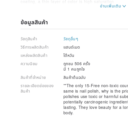
coating, a thin layer of color is high saturation
✔ Communication and testing with professional manic
R&D to manufacturing
ข้อมูลสินค้า
How to use finger color:
STEP 1: Use PHG professional-grade balancing liquid
surface, make the nails drier, and make the nail surf
วัสดุสินค้า
วัสดุอื่นๆ
contact. (Can be omitted or replaced by alcohol)
STEP 2: Apply a single layer of nail polish to create 
วิธีการผลิตสินค้า
แฮนด์เมด
Stay for a minute.
แหล่งผลิตสินค้า
ไต้หวัน
STEP 3: Rub a thin layer of GLITTEER finger paint an
rub the second layer of nail polish.
ความนิยม
ถูกชม 506 ครั้ง
STEP 4: After the finger color is dry, apply a layer of
มี 1 คนถูกใจ
brightness to the finger color.
สินค้าที่จำหน่าย
สินค้าต้นฉบับ
STEP 5: After the nail polish is dry, you can use the 
personal habits to provide deep repair and make the 
รายละเอียดย่อยของ
**The only 15-Free non-toxic coun
สินค้า
same is nail polish, why is the p
◆Brand name: Glitter 格丽特
polishes use toxic or harmful su
◆Commodity name: [Glitter] Top environmentally friend
potentially carcinogenic ingredien
color
lasting. They love beauty for a l
◆Capacity/Specification: 10ml
body.
◆Retention period: 36 months
◆Supply source: company goods
◆Place of Origin: Taiwan