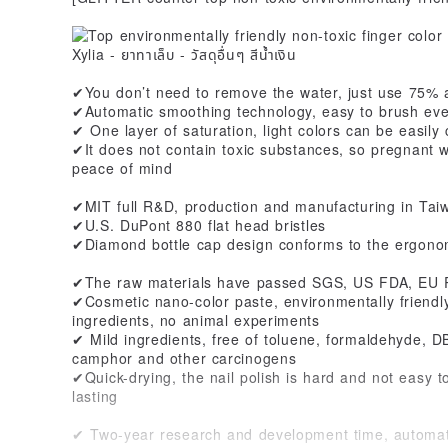
✔You don’t need to remove the water, just use 75% 
✔Automatic smoothing technology, easy to brush eve
✔ One layer of saturation, light colors can be easily 
✔It does not contain toxic substances, so pregnant 
peace of mind
✔MIT full R&D, production and manufacturing in Tai
✔U.S. DuPont 880 flat head bristles
✔Diamond bottle cap design conforms to the ergonom
✔The raw materials have passed SGS, US FDA, EU RO
✔Cosmetic nano-color paste, environmentally friendl
ingredients, no animal experiments
✔ Mild ingredients, free of toluene, formaldehyde, DB
camphor and other carcinogens
✔Quick-drying, the nail polish is hard and not easy to
lasting
✔ Two-year research and development time, automat