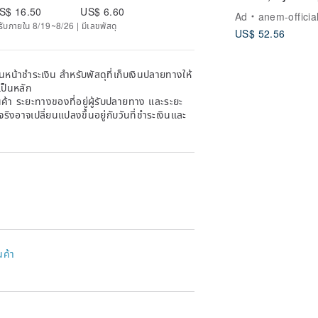
 of the product is damaged. Please
Essence Cleans
S$ 16.50
US$ 6.60
Ad
anem-officia
Gel
ด้รับภายใน 8/19~8/26 | มีเลขพัสดุ
ooting may cause color difference.
US$ 52.56
หน้าชำระเงิน สำหรับพัสดุที่เก็บเงินปลายทางให้
เป็นหลัก
้า ระยะทางของที่อยู่ผู้รับปลายทาง และระยะ
าจริงอาจเปลี่ยนแปลงขึ้นอยู่กับวันที่ชำระเงินและ
นค้า