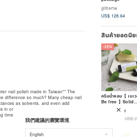
urists throughout the process from
glittertw
US$ 128.64
 to remove excess oil on the nail
สินค้ายอดนิ
ace and finger color more closely
-35%
a protective layer on the nail surface.
d wait for five minutes, no need to
 brightening oil to add luster and
finger edge nourishing oil according to
finger edge skin delicate and soft.
ter nail polish made in Taiwan** The
ครีมน้ำหอม【 เบเวอ
rice difference so much? Many cheap nail
Be free 】Solid
bstances as solvents, and even add
ly non-toxic light perception finger
perfume
ts in order to make the nail polishes
Ad
Lilla Fé
ong time, but they cause harm to the
US$ 18.25
US$ 2
我們建議的瀏覽環境