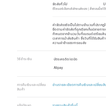
restored to its original condition, and the outer box
จัดส่งทั่วไป
U
forgive it for return or exchange.
ดีไซเนอร์เลือกบริษัทขนส่งเอง | สั่งตอนนี้จะไ
📌Personal computer screen differences and photo sh
Please refer to the actual product.
ค่าจัดส่งจริงเป็นไปตามจำนวนที่ปรากฏใน
ยึดตามค่าจัดส่งที่ถูกเรียกเก็บปลายทาง
กำหนดจากจำนวนวันที่แบรนด์เตรียมสินค
เวลาการนำส่งสินค้า ซึ่งวันที่ได้รับสินค้
ความล่าช้าของการขนส่ง
วิธีชำระเงิน
บัตรเครดิต/เดบิด
Alipay
การคืนเงินและเปลี่ยน
อ่านรายละเอียดการคืนเงินและเปลี่ยนสิ
สินค้า
แจ้งปัญหา
รายงานสินค้าชิ้นนี้