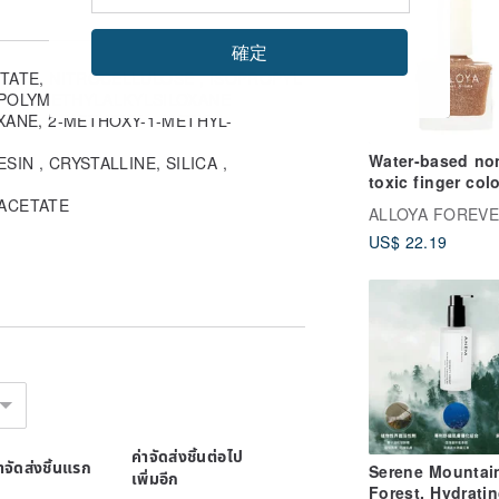
 liquid)
 the same as blush lipstick, so you
確定
ETATE, NITROCELLULOSE , ISOPROPYL
 POLYMETHYLALKYLSILOXANE
and two layers will cause slow drying
XANE, 2-METHOXY-1-METHYL-
Water-based no
 touches water, it will easily peel off
SIN , CRYSTALLINE, SILICA ,
toxic finger col
classic nude sk
on. Depending on the usage and nail
ACETATE
quicksand serie
ondition.
US$ 22.19
ction, please do not use it as color
ed alone or after the finger paint is
h other brands of nail polish and
 other brands.
ished nail polish and Top Coat for a
top using it immediately and consult a
ค่าจัดส่งชิ้นต่อไป
irect sunlight.
่าจัดส่งชิ้นแรก
Serene Mountai
เพิ่มอีก
has been opened or used, cannot be
Forest, Hydrati