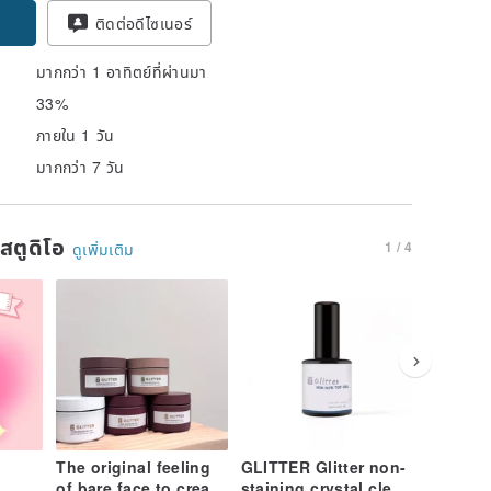
ติดต่อดีไซเนอร์
มากกว่า 1 อาทิตย์ที่ผ่านมา
33%
ภายใน 1 วัน
มากกว่า 7 วัน
นสตูดิโอ
1 / 4
ดูเพิ่มเติม
The original feeling
GLITTER Glitter non-
GLITTER
of bare face to create
staining crystal clear
Gel 13M