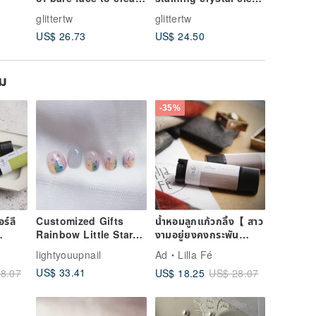
clouds
top layer glue | gel |
Phototh
glittertw
glittertw
glittertw
13ML | phototherapy
US$ 26.73
US$ 24.50
US$ 24.
glue
ยม
-35%
ร์ลี
Customized Gifts
น้ำหอมลูกแก้วกลิ้ง【 สาว
Rainbow Little Star
งามอยู่ยงคงกระพัน
Nail Patches /
Woody lady 】
lightyouupnail
Ad
Lilla Fé
Wearing Nails /
Rollerball perfume
US$ 33.41
US$ 18.25
8.07
US$ 28.07
Custom Nail Art
Stickers NA 57