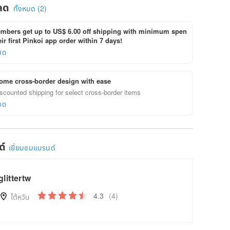
ลด
ทั้งหมด (2)
bers get up to US$ 6.00 off shipping with minimum spen
ir first Pinkoi app order within 7 days!
ยด
ome cross-border design with ease
scounted shipping for select cross-border items
ยด
ด์
เยี่ยมชมแบรนด์
glittertw
4.3
(4)
ไต้หวัน