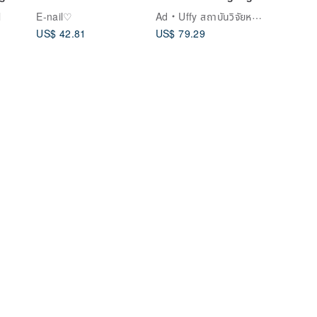
ing
ทุกคน
Brush - Scalp
l
E-nail♡
Ad
Uffy สถาบันวิจัยหวีสุขภาพ
Massager - Beech
US$ 42.81
US$ 79.29
Wood