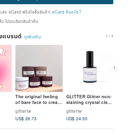
่ง eCard ฟรีเมื่อซื้อสินค้า!
eCard คืออะไร?
้ว โปรดเลือกสินค้าอื่น
ของแบรนด์
1 / 4
ดูเพิ่มเติม
The original feeling
GLITTER Glitter non-
GLITTER
of bare face to create
staining crystal clear
Gel 13M
clouds
top layer glue | gel |
Phototh
glittertw
glittertw
glittertw
13ML | phototherapy
US$ 26.73
US$ 24.50
US$ 24.
glue