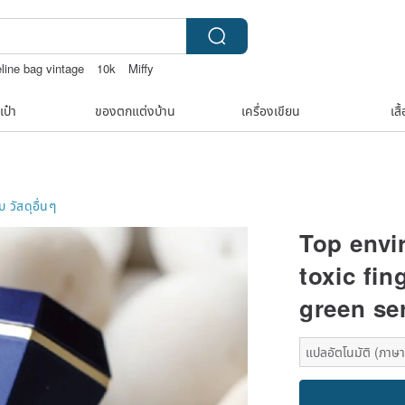
line bag vintage
10k
Miffy
เป๋า
ของตกแต่งบ้าน
เครื่องเขียน
เสื
็บ
วัสดุอื่นๆ
Top envi
toxic fin
green ser
แปลอัตโนมัติ (ภาษาเ