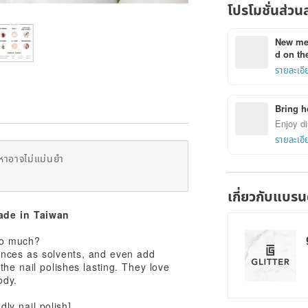
โปรโมชั่นส่วน
New mem
d on the
รายละเอี
Bring h
Enjoy di
รายละเอี
หาอาจไม่แม่นยำ
เกี่ยวกับแบรน
ade in Taiwan
 so much?
ances as solvents, and even add
the nail polishes lasting. They love
ody.
ly nail polish]