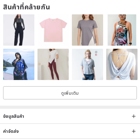
สินค้าที่คล้ายกัน
Cleaning method:
✦Hand wash with a neutral detergent. After dehydration, please dry
it in a cool place. Do not soak for a long time or over-wash to cause
damage.
note:
✦The cutting of the fabric of the headband may cause the received
product to be not exactly the same as the photo. If you mind the
difference in the position of the pattern, it is recommended to buy a
ดูเพิ่มเติม
style with a simpler and repetitive pattern.
✦If you have any questions or need to order the size, please write
to us. ✦The product is hand-made. If it is due to personal factors
ข้อมูลสินค้า
rather than product defects, we will not be able to return the
product. If you accept it, you can order it again, please forgive me. .
ค่าจัดส่ง