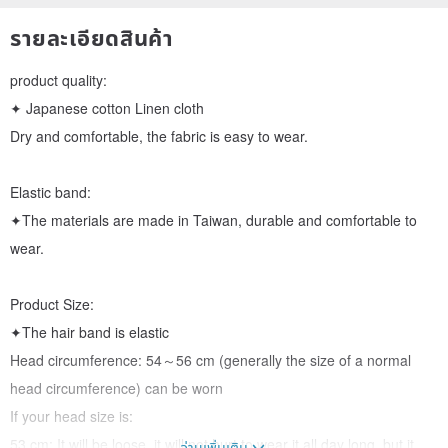
รายละเอียดสินค้า
product quality:
✦ Japanese cotton Linen cloth
Dry and comfortable, the fabric is easy to wear.
Elastic band:
✦The materials are made in Taiwan, durable and comfortable to
wear.
Product Size:
✦The hair band is elastic
Head circumference: 54～56 cm (generally the size of a normal
head circumference) can be worn
If your head size is:
53 cm: It will be loose, it will not hurt to wear it all day long, but it
อ่านเพิ่มเติม