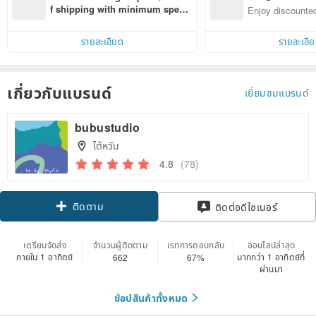
n with ease
f shipping with minimum spen
Enjoy discounted
d on their first Pinkoi app order 
ct cross-border 
within 7 days!
รายละเอียด
รายละเอี
เกี่ยวกับแบรนด์
เยี่ยมชมแบรนด์
bubustudio
ไต้หวัน
4.8
(78)
ติดตาม
ติดต่อดีไซเนอร์
เตรียมจัดส่ง
จำนวนผู้ติดตาม
เรทการตอบกลับ
ออนไลน์ล่าสุด
ภายใน 1 อาทิตย์
มากกว่า 1 อาทิตย์ที่
662
67%
ผ่านมา
ช้อปสินค้าทั้งหมด