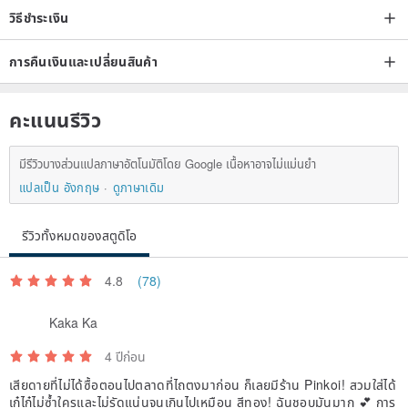
วิธีชำระเงิน
Commodity manufacturing
Handmade in Taiwan
การคืนเงินและเปลี่ยนสินค้า
คะแนนรีวิว
มีรีวิวบางส่วนแปลภาษาอัตโนมัติโดย Google เนื้อหาอาจไม่แม่นยำ
แปลเป็น อังกฤษ
ดูภาษาเดิม
รีวิวทั้งหมดของสตูดิโอ
4.8
(78)
Kaka Ka
4 ปีก่อน
เสียดายที่ไม่ได้ซื้อตอนไปตลาดที่ไถตงมาก่อน ก็เลยมีร้าน Pinkoi! สวมใส่ได้
เก๋ไก๋ไม่ซ้ำใครและไม่รัดแน่นจนเกินไปเหมือน สีทอง! ฉันชอบมันมาก 💕 การ