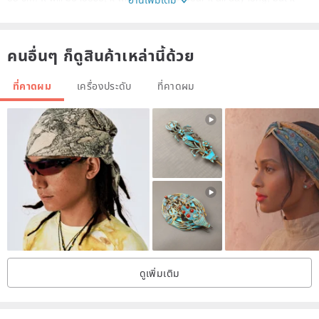
needs to be customized if it is tight.
57 cm: There will be a sense of tightness. I don't like the tightness
คนอื่นๆ ก็ดูสินค้าเหล่านี้ด้วย
and need to be customized.
ที่คาดผม
เครื่องประดับ
ที่คาดผม
✦Custom size customization only needs to remark "head
circumference N cm" in the order. Any questions are welcome to
communicate with you by email, such as: custom baby style,
hairband width adjustment, head circumference will not be
measured, etc.
Color difference:
✦Because each mobile phone, computer, and even the protective
sticker will affect the visual color difference, the product photos are
ดูเพิ่มเติม
all shot in "natural light".
✦The color is slightly different. It is recommended to refer to the
photos.