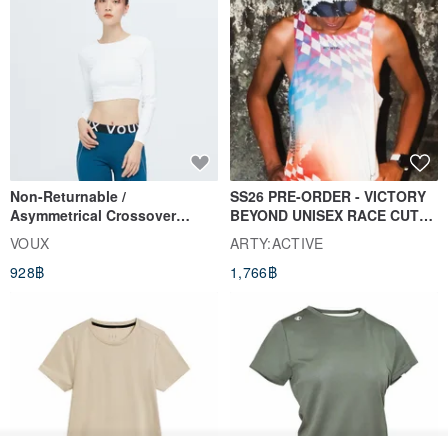
Non-Returnable /
SS26 PRE-ORDER - VICTORY
Asymmetrical Crossover
BEYOND UNISEX RACE CUT
Cropped Sweat-Wicking Top
TANK
VOUX
ARTY:ACTIVE
(Women's) - Perpetual Day
928฿
1,766฿
White