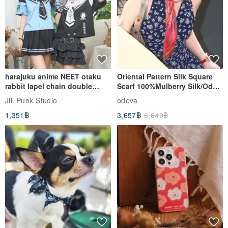
harajuku anime NEET otaku
Oriental Pattern Silk Square
rabbit lapel chain double
Scarf 100%Mulberry Silk/Ode
breasted sailor top JJ2540
to the Yi Tribe–Courage
Jill Punk Studio
odeva
1,351฿
3,657฿
6,649฿