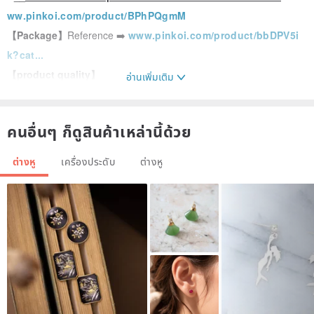
ww.pinkoi.com/product/BPhPQgmM
【Package】
Reference ➡️
www.pinkoi.com/product/bbDPV5i
k?cat...
【product quality】
อ่านเพิ่มเติม
14k gold or 925 sterling silver and other exquisite accessories, high
color retention
คนอื่นๆ ก็ดูสินค้าเหล่านี้ด้วย
ต่างหู
เครื่องประดับ
ต่างหู
Uses: Valentine's Day gift for girlfriend, friend gift, girlfriend
earrings, customized girlfriend gift, Japanese earrings, Japanese
clip-on earrings, Japanese Clip-On clips, anti-allergic