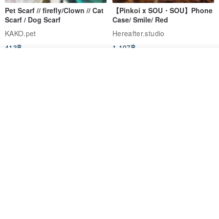
Pet Scarf // firefly/Clown // Cat
【Pinkoi x SOU・SOU】Phone
Scarf / Dog Scarf
Case/ Smile/ Red
KAKO.pet
Hereafter.studio
413฿
1,107฿
ดูสินค้าอื่นๆ ของดีไซเนอร์
View Shop
Original Mass-Produced Heart
【Simple Wooden Japanese
Declaration Lace Short-Sleeve
Wind Chime - small】Arty
Bow Tie Shirt Ruffle Love
style/ Minimalist/ Zen
Jill Punk Studio
Dionysus Artcrafts
High-Waist Short Skirt JJ2570
1,122฿
893฿
-20%