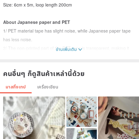
Size: 6cm x 5m, loop length 200cm
About Japanese paper and PET
1/ PET material tape has slight noise, while Japanese paper tape
has less noise.
2/ The non-printed part of the PET tape is transparent, making it
อ่านเพิ่มเติม
easy to cut out images and more friendly to novice collage users.
Washi tape is opaque
คนอื่นๆ ก็ดูสินค้าเหล่านี้ด้วย
3/ PET tape has white ink, which is less transparent than Japanese
tape.
มาสกิ้งเทป
เครื่องเขียน
4/ PET material tape has a certain degree of waterproofness, while
Japanese paper tape is not waterproof.
5/ The special oil effect of PET material tape is relatively bright
overall, and the special oil effect of Japanese paper tape is more
layered.