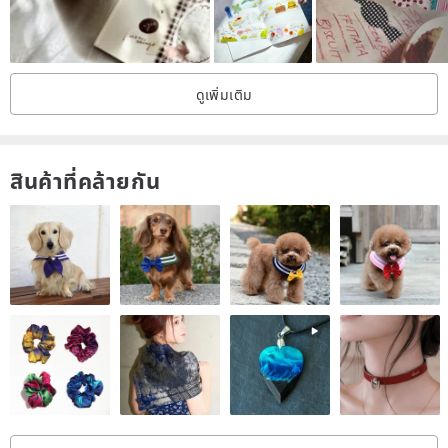
Pre-purchase information
1/ There will be a slight color difference between the actual product
and the actual color shall be subject to the actual product.
ดูเพิ่มเติม
2/ The tape sealing area will be cut unevenly, the pattern will be
incomplete, and glue will remain.
3/ The displacement of special oil within 1mm is normal.
สินค้าที่คล้ายกัน
4/ Paper tape is a very thin and semi-transparent paper. The
material itself is yellowish, not pure white.
PET is a transparent material similar to nylon
5/ The pattern on the tape needs to be cut by yourself
When you take a photo of the product, you default to the
above. For your rights, please read carefully before
purchasing.
If you have any questions during use, please feel free to
consult the designer.