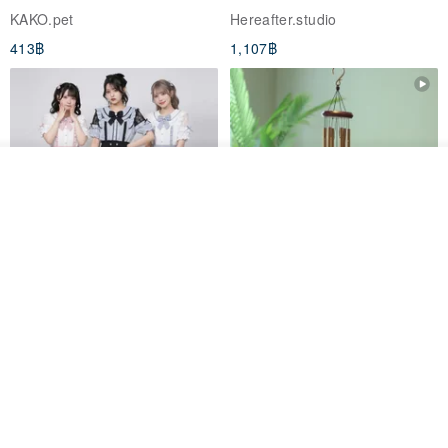
KAKO.pet
Hereafter.studio
413฿
1,107฿
ดูสินค้าอื่นๆ ของดีไซเนอร์
View Shop
Original Mass-Produced Heart
【Simple Wooden Japanese
Declaration Lace Short-Sleeve
Wind Chime - small】Arty
Bow Tie Shirt Ruffle Love
style/ Minimalist/ Zen
Jill Punk Studio
Dionysus Artcrafts
High-Waist Short Skirt JJ2570
1,122฿
893฿
-20%