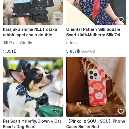
harajuku anime NEET otaku
Oriental Pattern Silk Square
rabbit lapel chain double
Scarf 100%Mulberry Silk/Ode
breasted sailor top JJ2540
to the Yi Tribe–Courage
Jill Punk Studio
odeva
1,351฿
3,657฿
6,649฿
Pet Scarf // firefly/Clown // Cat
【Pinkoi x SOU・SOU】Phone
Scarf / Dog Scarf
Case/ Smile/ Red