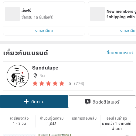
ส่งฟรี
New members ge
f shipping wit
ซื้อครบ 15 ชิ้นส่งฟรี
d on their first
within 7 days!
รายละเอียด
รายละเอี
เกี่ยวกับแบรนด์
เยี่ยมชมแบรนด์
Sandutape
จีน
5
(776)
ติดตาม
ติดต่อดีไซเนอร์
เตรียมจัดส่ง
จำนวนผู้ติดตาม
เรทการตอบกลับ
ออนไลน์ล่าสุด
1 - 3 วัน
มากกว่า 1 อาทิตย์ที่
1,043
-
ผ่านมา