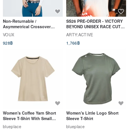
Non-Returnable /
SS26 PRE-ORDER - VICTORY
Asymmetrical Crossover
BEYOND UNISEX RACE CUT
Cropped Sweat-Wicking Top
TANK
VOUX
ARTY:ACTIVE
(Women's) - Perpetual Day
928฿
1,766฿
White
Women's Coffee Yarn Short
Women's Little Logo Short
Sleeve T-Shirt With Small
Sleeve T-Shirt
Logo Description – Coffee y
blueplace
blueplace