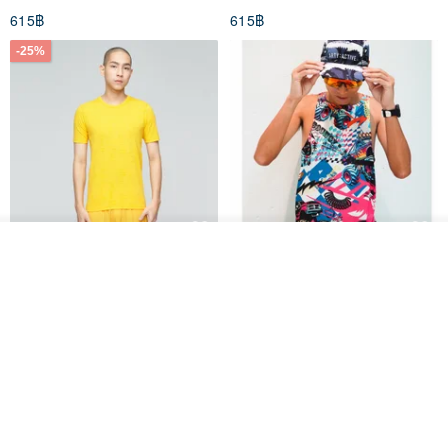
615฿
615฿
-25%
รอคิว
Father's Day Gift / Final Sale /
SS26 PRE-ORDER - RADICAL
View Shop
Moisture-Wicking Jacquard
SPEED UNISEX RACE CUT
Trim Top (Men) - Marigold
TANK
VOUX
ARTY:ACTIVE
842฿
1,766฿
-25%