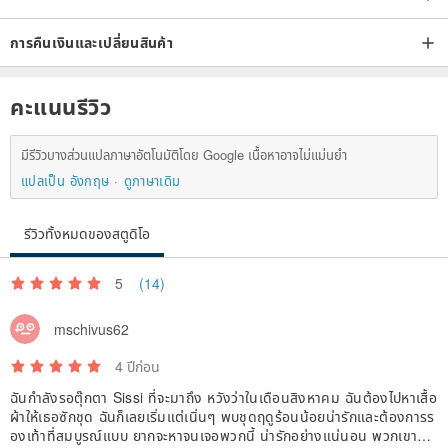
การคืนเงินและเปลี่ยนสินค้า
คะแนนรีวิว
มีรีวิวบางส่วนแปลภาษาอัตโนมัติโดย Google เนื้อหาอาจไม่แม่นยำ
แปลเป็น อังกฤษ
ดูภาษาเดิม
รีวิวทั้งหมดของสตูดิโอ
5
(14)
mschivus62
4 ปีก่อน
ฉันกำลังรอตุ๊กตา Sissi ที่จะมาถึง หวังว่าในเดือนสิงหาคม ฉันต้องไปหาเสื้อ
ผ้าให้เธอซักชุด ฉันก็เลยเริ่มแต่เนิ่นๆ พบชุดฤดูร้อนน้อยน่ารักและต้องการร
องเท้าที่สมบูรณ์แบบ ยากจะหาจนเจอพวกนี้ น่ารักอย่างแน่นอน พวกเขาทำ