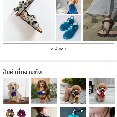
word "sandals" creates an association for airy and light summer
footwear that is attached to the leg with straps. Ancient Greek
leather sandals are inspired by ancient Greek mythology, while
today there are models in different colors and shapes. Some of the
leather sandals that our shop offers are: Gladiator sandals, toe ring
sandals, lace up sandals, platform sandals, leather flip flops,
ดูเพิ่มเติม
Spartan/Spartiate sandals, knee high sandals, ankle wrap sandals,
and many other types... They are very comfortable, especially in
the summer when it’s hot and we need more well-ventilated shoes,
สินค้าที่คล้ายกัน
and, also, they provide unique style!
• FEMALE SIZE CHART (EU# // UK# // US# // Length of inner
SOLE):
EU #35 // UK #2.5 // US #4.5 // 22.9cm - 9.0in
EU #36 // UK #3.5 // US #5 // 23.5cm - 9.2in
EU #37 // UK #4.5 // US #6 // 24.0cm - 9.4in