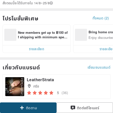
สั่งตอนนี้จะได้รับภายใน 14/8~25/8
โปรโมชั่นพิเศษ
ทั้งหมด (2)
Bring home cro
New members get up to ฿100 of
n with ease
f shipping with minimum spen
Enjoy discounted
d on their first Pinkoi app order 
ct cross-border 
within 7 days!
รายละเอียด
รายละเอี
เกี่ยวกับแบรนด์
เยี่ยมชมแบรนด์
LeatherStrata
กรีซ
5
(36)
Claim coupon
ติดต่อดีไซเนอร์
ติดตาม