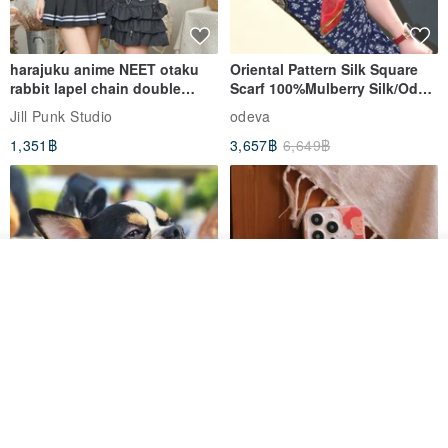
Thank you for visiting us!
harajuku anime NEET otaku
Oriental Pattern Silk Square
rabbit lapel chain double
Scarf 100%Mulberry Silk/Ode
breasted sailor top JJ2540
to the Yi Tribe–Courage
Jill Punk Studio
odeva
1,351฿
3,657฿
6,649฿
วางในรถเข็น
ถูกใจ
View Shop
Pet Scarf // firefly/Clown // Cat
【Pinkoi x SOU・SOU】Phone
Scarf / Dog Scarf
Case/ Smile/ Red
KAKO.pet
Hereafter.studio