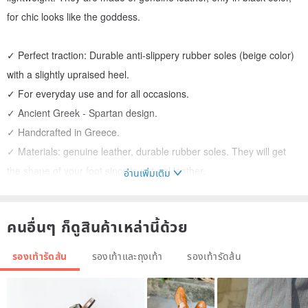
for chic looks like the goddess.
✓ Perfect traction: Durable anti-slippery rubber soles (beige color)
with a slightly upraised heel.
✓ For everyday use and for all occasions.
✓ Ancient Greek - Spartan design.
✓ Handcrafted in Greece.
✓ Materials: genuine leather, durable rubber soles. They will get
the shape of your foot since is natural leather.
อ่านเพิ่มเติม
✓ Color: Total Black.
➜ They will get the shape of your foot since is natural leather. Avoid
คนอื่นๆ ก็ดูสินค้าเหล่านี้ด้วย
getting them wet in sea water because they will get very stiff. There
are not water-resistant.
รองเท้ารัดส้น
รองเท้าและถุงเท้า
รองเท้ารัดส้น
• SANDALS – THE PERFECT SUMMER SHOE:
Sandals are among the oldest forms of shoes in the world. The