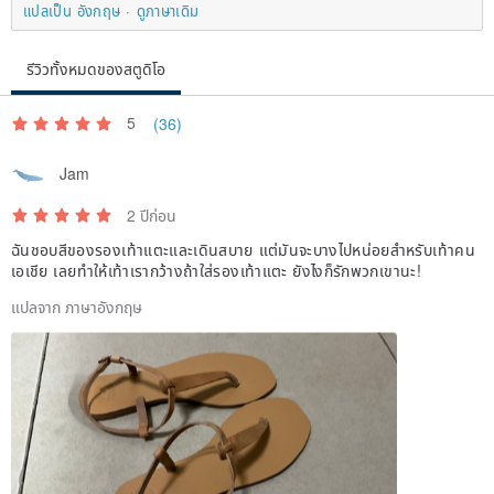
แปลเป็น อังกฤษ
ดูภาษาเดิม
Keep in mind that the manufacturers use different shoe lasts to
construct their shoes, and sizing may vary accordingly. So, the best
รีวิวทั้งหมดของสตูดิโอ
way to guarantee that you are going to order the correct size for
you is to measure your foot and leave the length as a message to
5
(36)
the “note to seller”' with the exact size of your feet.
Jam
• HOW TO MEASURE YOUR FOOT (without any special
2 ปีก่อน
equipment):
ฉันชอบสีของรองเท้าแตะและเดินสบาย แต่มันจะบางไปหน่อยสำหรับเท้าคน
เอเชีย เลยทำให้เท้าเรากว้างถ้าใส่รองเท้าแตะ ยังไงก็รักพวกเขานะ!
Please follow this procedure to help us in order to select the correct
size for you. Place your foot firmly on top of the piece of paper.
แปลจาก ภาษาอังกฤษ
Your leg should be bent slightly and your shin should be in front of
your ankle. You can stand, sit on a chair or crouch down. Trace the
outline of your foot with a pen and remember to measure your foot
without shoes, but with socks similar to the ones you'll be wearing
with the shoes you are buying (for sandals without socks!).
Measure diagonally from the heel to the big toe and leave it as