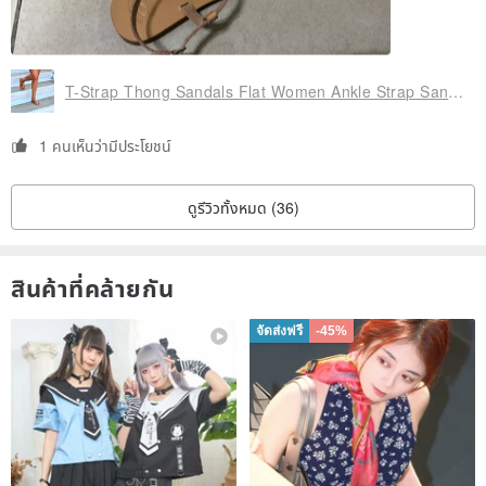
message to the “note to seller” with your order.
• ABOUT OUR STORE:
T-Strap Thong Sandals Flat Women Ankle Strap Sandals Handmade of Genuine Leather
LeatherStrata products are handmade locally using traditional
1 คนเห็นว่ามีประโยชน์
techniques that have existed for centuries. We design &
manufacture all of our leather goods right here in Greece. Our bags
ดูรีวิวทั้งหมด (36)
and sandals are handcrafted in a small family-run factory with
decades of experience in leather craftsmanship. We use only full
grain cow leather® which is the highest quality of leather you can
สินค้าที่คล้ายกัน
get. Our leather is also 100% vegetable tanned, which means it
undergoes a specific tanning process that very few bags on the
จัดส่งฟรี
-45%
mass-market today use. It's the oldest form of leather tanning and
has been around for centuries. It is also the most natural and
environmentally friendly. Plus, the leather smells amazing. Less
than 10% of the world's leather is tanned this way.