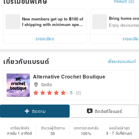
โปรโมชั่นพิเศษ
ทั้งหมด (2)
Bring home cro
New members get up to ฿100 of
n with ease
f shipping with minimum spen
Enjoy discounted
d on their first Pinkoi app order 
ct cross-border 
within 7 days!
รายละเอียด
รายละเอี
เกี่ยวกับแบรนด์
เยี่ยมชมแบรนด์
Alternative Crochet Boutique
รัสเซีย
5
(2)
Claim coupon
ติดต่อดีไซเนอร์
ติดตาม
เตรียมจัดส่ง
จำนวนผู้ติดตาม
เรทการตอบกลับ
ออนไลน์ล่าสุด
ภายใน 1 อาทิตย์
3 - 7 วันที่ผ่านมา
35
100%