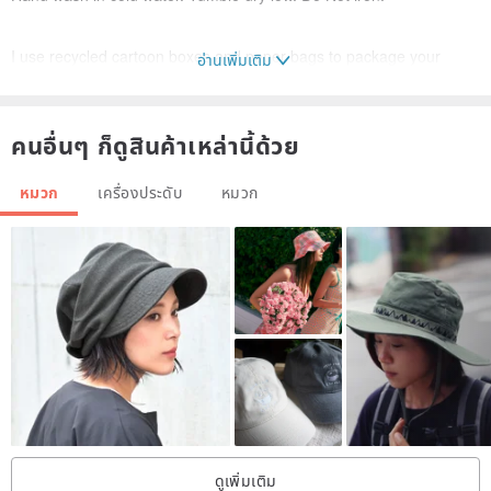
I use recycled cartoon boxes and paper bags to package your
อ่านเพิ่มเติม
items. With love to our Earth!
คนอื่นๆ ก็ดูสินค้าเหล่านี้ด้วย
TAXES ARE NOT INCLUDED IN THE PRICE OF THE ITEM! ALL
TAXES OF YOUR COUNTRY ARE PAID BY THE BUYER!
หมวก
เครื่องประดับ
หมวก
Attention! If the product is made to order, then it may slightly differ
from the photo, because it is made entirely by hand, and it is
extremely difficult to create an exact copy. The actual color of the
product may vary slightly from the photo due to various monitor
settings.
Thank you for visiting my store!
ดูเพิ่มเติม