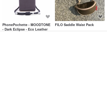
PhonePochette - MOODTONE
FILO Saddle Waist Pack
- Dark Eclipse - Eco Leather
PAPERY.ART
F WORD SHOP
ดูสินค้าอื่นๆ ของดีไซเนอร์
1,053฿
694฿
View Shop
AOKING Crossbody Phone
Vintage Canvas and Leather
Bag XK58422F green
Doctor Bag | Handmade 2Way