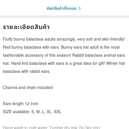
ช้อปสินค้าทั้งหมด
รายละเอียดสินค้า
Fluffy bunny balaclava adults amazingly, very soft and skin-friendly!
Red bunny balaclava with ears. Bunny ears hat adult is the most
fashionable accessory of this season! Rabbit balaclava animal ears
hat. Hand knit balaclava with ears is a great idea for gift! Winter hat
balaclava with rabbit ears.
Charms and chain included
Ears length 12 inch
SIZE available: S, M, L, XL, XXL
Hand wash in cold water. Tumble dry low. Do Not iron.