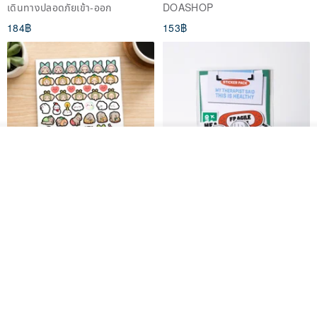
เดินทางปลอดภัยเข้า-ออก
DOASHOP
184฿
153฿
รอคิว
ถูกใจ
View Shop
สติกเกอร์ | เอลล่าโน๊ต
เซ็ตสติกเกอร์ MY THERAPIST
SAID THIS IS HEALTHY
SISIDEA
ease around
60฿
280฿