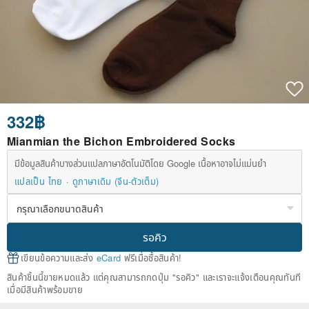
332฿
Mianmian the Bichon Embroidered Socks
มีข้อมูลสินค้าบางส่วนแปลภาษาอัตโนมัติโดย Google เนื้อหาอาจไม่แม่นยำ
แปลเป็น ไทย
ดูภาษาเดิม (จีน-ตัวเต็ม)
รอคิว
เขียนข้อความและส่ง
eCard
ฟรีเมื่อซื้อสินค้า!
สินค้าชิ้นนี้ขายหมดแล้ว แต่คุณสามารถกดปุ่ม "รอคิว" และเราจะแจ้งเตือนคุณทันที
เมื่อมีสินค้าพร้อมขาย