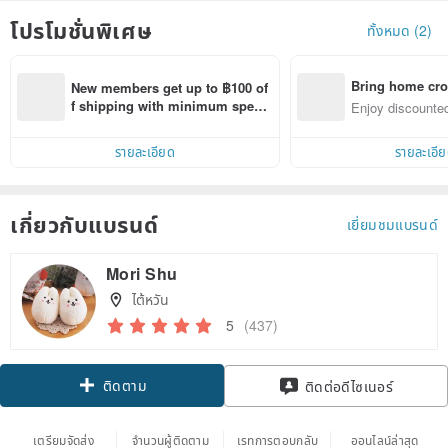
โปรโมชั่นพิเศษ
ทั้งหมด (2)
Bring home cro
New members get up to ฿100 of
n with ease
f shipping with minimum spen
Enjoy discounted
d on their first Pinkoi app order 
ct cross-border 
within 7 days!
รายละเอียด
รายละเอี
เกี่ยวกับแบรนด์
เยี่ยมชมแบรนด์
Mori Shu
ไต้หวัน
5
(437)
ติดตาม
ติดต่อดีไซเนอร์
เตรียมจัดส่ง
จำนวนผู้ติดตาม
เรทการตอบกลับ
ออนไลน์ล่าสุด