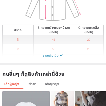
B
ความกว้างของหน้าอก
C
ความยาวเสื้อ
ขนาด
(inch)
(inch)
S
48
22
M
50
23
อ่านเพิ่มเติม
L
52
24
XL
54
25
คนอื่นๆ ก็ดูสินค้าเหล่านี้ด้วย
เสื้อสเวตเตอร์ งานปักมือ ผ้าฝ้าย ย้อมสีธรรมชาติ ลายน่ารัก
เสื้อผู้หญิง
เสื้อผ้า
เสื้อผู้หญิง
หากคุณลูกค้ามีข้อสงสัย สอบถามเพิ่มเติม ส่งข้อความถึงเราได้นะคะ