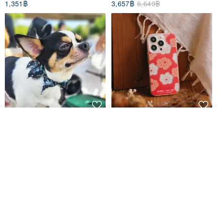
1,351฿
3,657฿
6,649฿
Pet Scarf // firefly/Clown // Cat
【Pinkoi x SOU・SOU】Phone
ผลิตตามใบสั่งซื้อ
ถูกใจ
Scarf / Dog Scarf
Case/ Smile/ Red
View Shop
KAKO.pet
Hereafter.studio
413฿
1,107฿