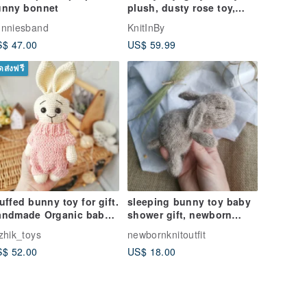
unny bonnet
plush, dusty rose toy,
baby first toy, newborn
nniesband
KnitInBy
gift
$ 47.00
US$ 59.99
ัดส่งฟรี
uffed bunny toy for gift.
sleeping bunny toy baby
andmade Organic baby
shower gift, newborn
ys, Plush toys for baby
photo prop set, stuffed
zhik_toys
newbornknitoutfit
animal
$ 52.00
US$ 18.00