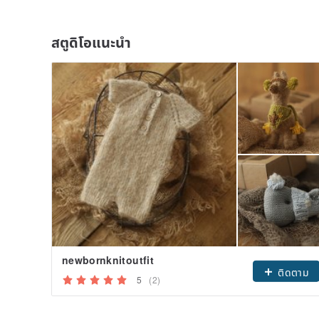
สตูดิโอแนะนำ
newbornknitoutfit
ติดตาม
5
(2)