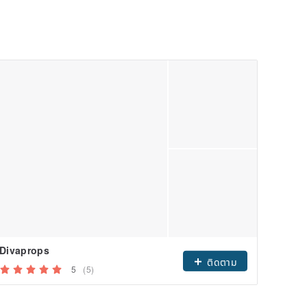
Divaprops
Croch
ติดตาม
5
(5)