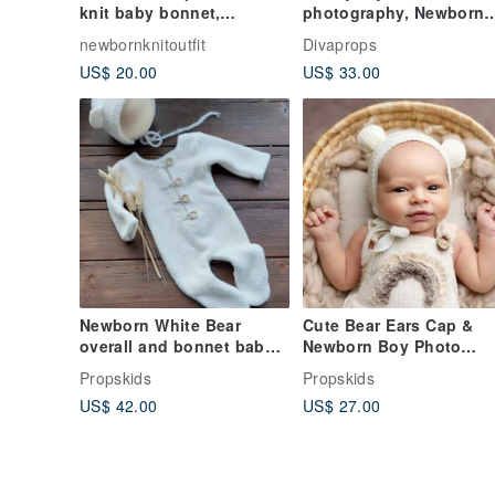
knit baby bonnet,
photography, Newborn
newborn photo props
Photography Props
newbornknitoutfit
Divaprops
outfit
US$ 20.00
US$ 33.00
Newborn White Bear
Cute Bear Ears Cap &
overall and bonnet baby
Newborn Boy Photo
photo prop
Session Bodysuit Set
Propskids
Propskids
US$ 42.00
US$ 27.00