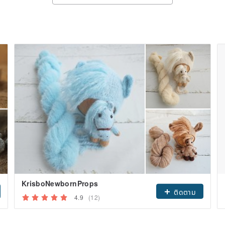
KrisboNewbornProps
ติดตาม
4.9
(12)