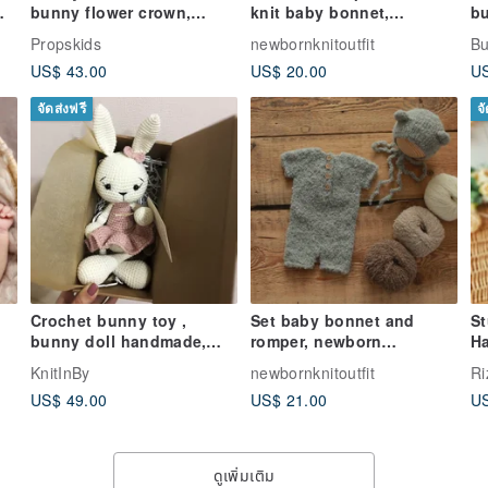
bunny flower crown,
knit baby bonnet,
b
Newborn photo prop,
newborn photo props
Propskids
newbornknitoutfit
Bu
outfit
US$ 43.00
US$ 20.00
US
จัดส่งฟรี
จ
Crochet bunny toy ,
Set baby bonnet and
St
bunny doll handmade,
romper, newborn
H
bunny stuffed animal,
photography props,
to
KnitInBy
newbornknitoutfit
Ri
bunny baby toy
newborn bear outfit
US$ 49.00
US$ 21.00
US
ดูเพิ่มเติม