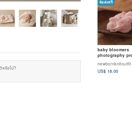
จัดส่งฟรี
baby bloomers
photography pr
newborn ruffled
newbornknitoutfit
panties, newbor
ิหรือไม่?
US$ 18.00
photo prop