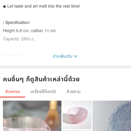
◆ Let taste and art melt into the rest time!
/ Specification/
Height 6.8 cm, caliber 11 cm
Capacity: 280c.c.
/ material /
อ่านเพิ่มเติม
Pottery clay, cosmetic clay engraving, transparent glaze (oxidized
firing above 1230 degrees)
คนอื่นๆ ก็ดูสินค้าเหล่านี้ด้วย
/ Maintenance method/
ถ้วยชาม
เครื่องใช้ในครัว
ถ้วยชาม
1. This work uses gold water (pottery gold: pigment containing
gold), it is recommended to avoid using microwave ovens.
2. Not suitable for oven and dishwasher.
3. Avoid drastic temperature changes to avoid porcelain cracking,
such as suddenly pouring ice water into a hot bowl.