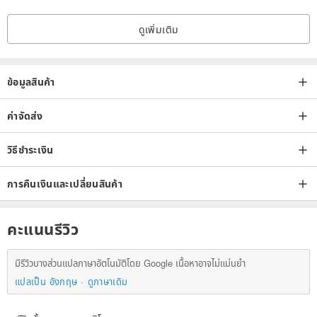
supermarket pick-up service.
ดูเพิ่มเติม
/ Origin/
Taiwan
ข้อมูลสินค้า
/ Manufacturing method/
ค่าจัดส่ง
Handmade
วิธีชำระเงิน
Firing kiln: electric kiln
1230 degrees high temperature firing
การคืนเงินและเปลี่ยนสินค้า
คะแนนรีวิว
มีรีวิวบางส่วนแปลภาษาอัตโนมัติโดย Google เนื้อหาอาจไม่แม่นยำ
แปลเป็น อังกฤษ
ดูภาษาเดิม