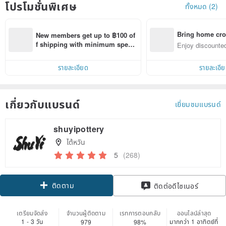
โปรโมชั่นพิเศษ
ทั้งหมด (2)
Bring home cro
New members get up to ฿100 of
n with ease
f shipping with minimum spen
Enjoy discounted
d on their first Pinkoi app order 
ct cross-border 
within 7 days!
รายละเอียด
รายละเอี
เกี่ยวกับแบรนด์
เยี่ยมชมแบรนด์
shuyipottery
ไต้หวัน
5
(268)
ติดตาม
ติดต่อดีไซเนอร์
เตรียมจัดส่ง
จำนวนผู้ติดตาม
เรทการตอบกลับ
ออนไลน์ล่าสุด
1 - 3 วัน
มากกว่า 1 อาทิตย์ที่
979
98%