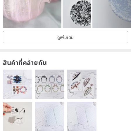
4. Do not use rough utensils to scrub, as collisions with hard objects
may cause damage or scratches to the surface glaze.
/ Remark/
ดูเพิ่มเติม
1. All handmade works are fired in a high-temperature kiln. Ice
cracks, particles, and pores in the surface glaze are all natural kiln
changes, so you can use it with peace of mind.
สินค้าที่คล้ายกัน
2. There may be color difference due to shooting and different
computer settings. If you have any questions, please feel free to
contact us.
(This is the only one made by hand. The fine black spots and dents
in the finished product are natural phenomena caused by the
production and firing. The delicacy cannot be compared with the
mold process. If you don't mind, please buy it again.)
3. The products sold do not include decorative items.
4. For works that are too large in size, we will not provide