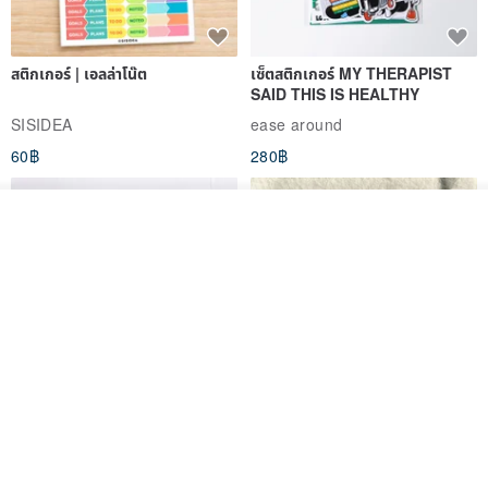
สติกเกอร์ | เอลล่าโน๊ต
เซ็ตสติกเกอร์ MY THERAPIST
SAID THIS IS HEALTHY
SISIDEA
ease around
60฿
280฿
รอคิว
ถูกใจ
View Shop
Big ribbon paper sticker
Sky Collector Seal sticker
DOASHOP
Fromto Studio