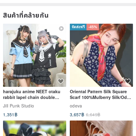
สินค้าที่คล้ายกัน
จัดส่งฟรี
-45%
harajuku anime NEET otaku
Oriental Pattern Silk Square
rabbit lapel chain double
Scarf 100%Mulberry Silk/Ode
breasted sailor top JJ2540
to the Yi Tribe–Courage
Jill Punk Studio
odeva
1,351฿
3,657฿
6,649฿