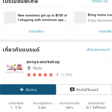
โปรโมชั่นพิเศษ
ทั้งหมด (2)
Bring home cro
New members get up to ฿100 of
n with ease
f shipping with minimum spen
Enjoy discounted
d on their first Pinkoi app order 
ct cross-border 
within 7 days!
รายละเอียด
รายละเอี
เกี่ยวกับแบรนด์
เยี่ยมชมแบรนด์
annys-workshop
ไต้หวัน
5
(1,353)
Claim coupon
ติดต่อดีไซเนอร์
ติดตาม
เตรียมจัดส่ง
จำนวนผู้ติดตาม
เรทการตอบกลับ
ออนไลน์ล่าสุด
1 - 3 วัน
ใน 1 วันที่ผ่านมา
2,431
100%