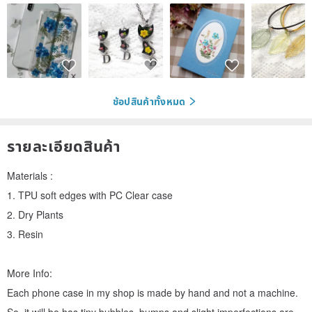
ช้อปสินค้าทั้งหมด
รายละเอียดสินค้า
Materials :
1. TPU soft edges with PC Clear case
2. Dry Plants
3. Resin
More Info:
Each phone case in my shop is made by hand and not a machine.
So, it will be has tiny bubbles, bumps and slight imperfections are