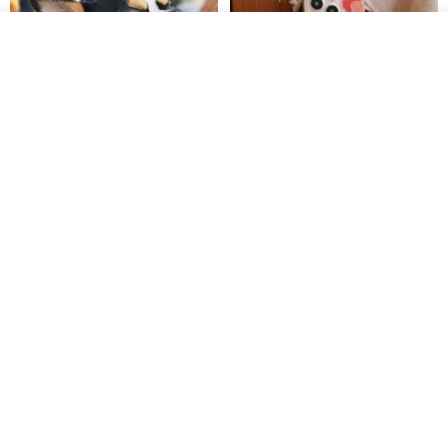
ดูสินค้าอื่นๆ ของดีไซเนอร์
View Shop
Pet Scarf // firefly/Clown // Cat
【Pinkoi x SOU・SOU】Phone
Scarf / Dog Scarf
Case/ Smile/ Red
KAKO.pet
Hereafter.studio
413฿
1,107฿