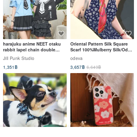
harajuku anime NEET otaku
Oriental Pattern Silk Square
rabbit lapel chain double
Scarf 100%Mulberry Silk/Ode
breasted sailor top JJ2540
to the Yi Tribe–Courage
Jill Punk Studio
odeva
1,351฿
3,657฿
6,649฿
วางในรถเข็น