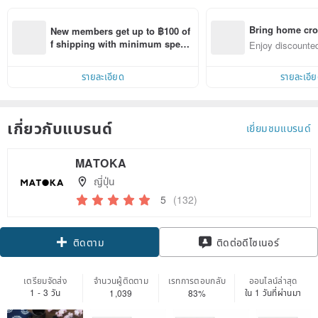
Bring home cro
New members get up to ฿100 of
n with ease
f shipping with minimum spen
Enjoy discounted
d on their first Pinkoi app order 
ct cross-border 
within 7 days!
รายละเอียด
รายละเอี
เกี่ยวกับแบรนด์
เยี่ยมชมแบรนด์
MATOKA
ญี่ปุ่น
5
(132)
Claim coupon
ติดต่อดีไซเนอร์
ติดตาม
เตรียมจัดส่ง
จำนวนผู้ติดตาม
เรทการตอบกลับ
ออนไลน์ล่าสุด
1 - 3 วัน
ใน 1 วันที่ผ่านมา
1,039
83%