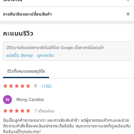
การคืนเงินและเปลี่ยนสินค้า
คะแนนรีวิว
มีรีวิวบางส่วนแปลภาษาอัตโนมัติโดย Google เนื้อหาอาจไม่แม่นยำ
แปลเป็น อังกฤษ
ดูภาษาเดิม
รีวิวทั้งหมดของสตูดิโอ
5
(132)
Wong Candice
7 เดือนก่อน
ฉันเป็นลูกค้าจากแคนาดา และการจัดส่งล่าช้า แต่ผู้ขายตอบคำถามและช่วย
ติดตามคำสั่งซื้อของฉันอย่างกระตือรือร้น สมุดตารางงานเองก็ดูเหมือนกับ
ที่อธิบายไว้ทุกประการ!